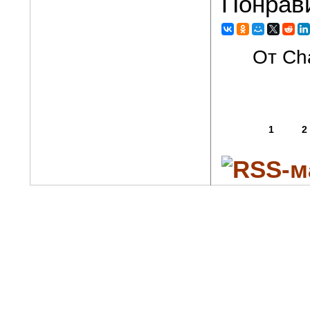
Понрав
От Cha
1
2