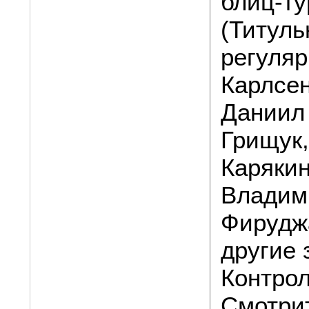
блиц-ту
(Титуль
регуляр
Карлсен
Даниил
Грищук
Карякин
Владим
Фирудж
другие
Контрол
Смотри