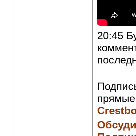
20:45 Б
коммен
послед
Подпис
прямые 
Crestb
Обсуди