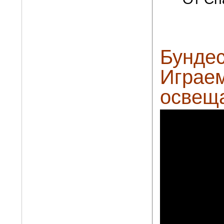
Бундес
Играем
освеща