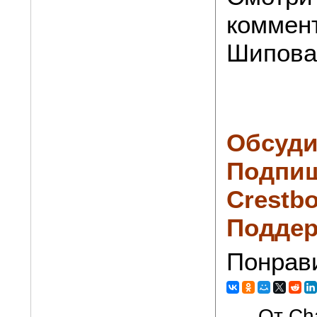
коммен
Шипова
Обсуди
Подпиш
Crestbo
Поддер
Понрав
От Cha