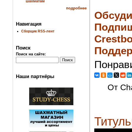
шахматам
подробнее
Обсуди
Навигация
Подпиш
Сборщик RSS-лент
Crestbo
Поддер
Поиск
Поиск на сайте:
Понрав
Наши партнёры
От Cha
Титуль