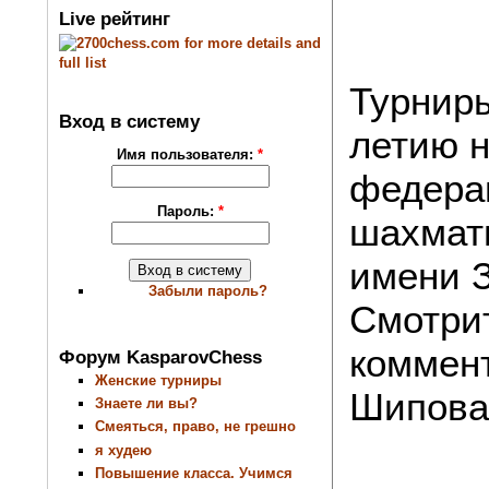
Live рейтинг
Турнир
Вход в систему
летию 
Имя пользователя:
*
федера
Пароль:
*
шахмат
имени 
Забыли пароль?
Смотри
коммен
Форум KasparovChess
Женские турниры
Шипова
Знаете ли вы?
Смеяться, право, не грешно
я худею
Повышение класса. Учимся