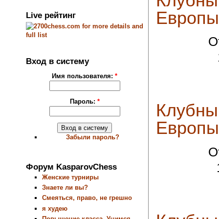
Клубны
Европы 
Live рейтинг
О
Вход в систему
Имя пользователя:
*
Пароль:
*
Клубны
Европы 
Забыли пароль?
О
Форум KasparovChess
Женские турниры
Знаете ли вы?
Смеяться, право, не грешно
я худею
Повышение класса. Учимся