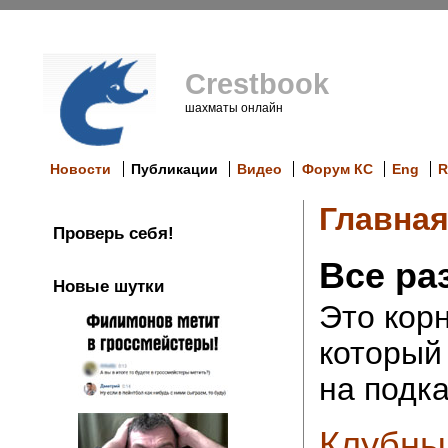
Crestbook
шахматы онлайн
Новости
Публикации
Видео
Форум КС
Eng
R
Главна
Проверь себя!
Все ра
Новые шутки
Это кор
который
на подка
Клубны