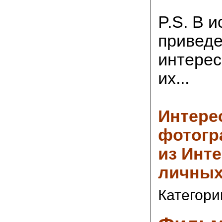
P.S. В 
приведе
интере
их...
Интере
фотогр
из Инте
личных
Категори