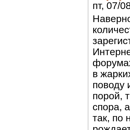
пт, 07/0
Наверно
количес
зарегис
Интерне
форумах
в жарки
поводу 
порой, 
спора, 
так, по 
рождает