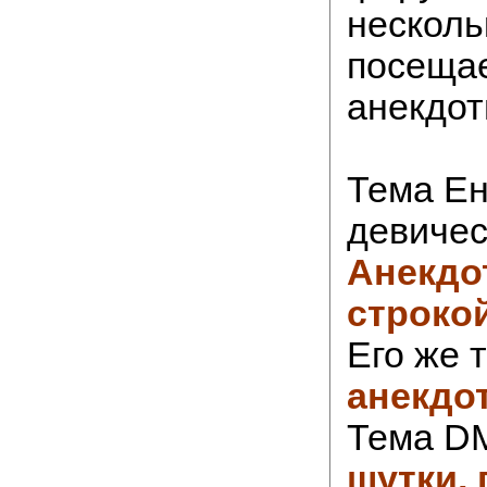
несколь
посеща
анекдот
Тема Ен
девичест
Анекдо
строко
Его же 
анекдо
Тема D
шутки,