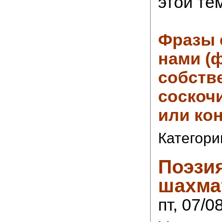
этой те
Фразы 
нами (
собств
соскоч
или кон
Категори
Поэзи
шахма
пт, 07/0