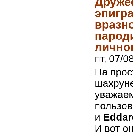
Друже
эпигр
вразно
пароди
личног
пт, 07/0
На прос
шахруне
уважае
пользов
и
Eddar
И вот о