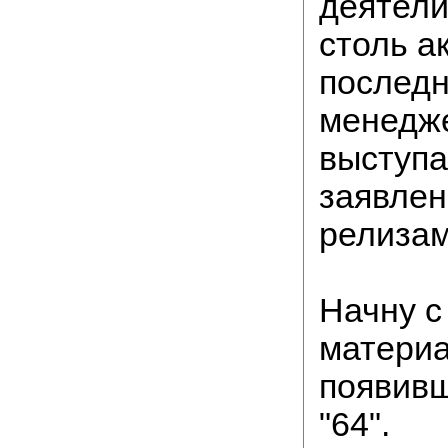
деятел
столь а
последн
менедже
выступа
заявлен
релизам
Начну с
материа
появивш
"64".