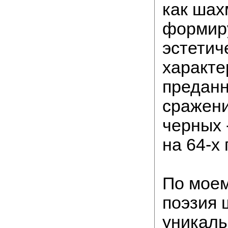
как шах
формир
эстетич
характер
предан
сражени
черных -
на 64-х 
По мое
поэзия 
уникаль