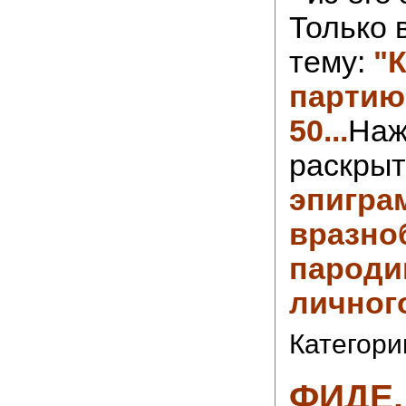
Только 
тему:
"
партию
50...
Наж
раскрыт
эпигра
вразноб
пародии
личног
Категори
ФИДЕ,