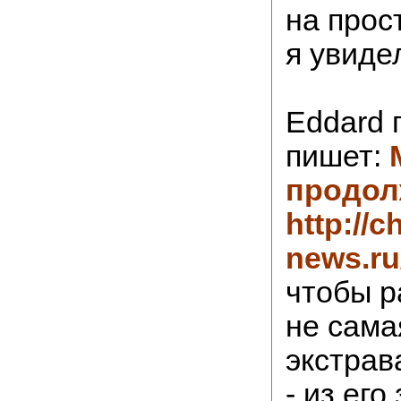
на прос
я увиде
Eddard 
пишет:
продол
http://c
news.ru
чтобы р
не самая.
экстрав
- из его