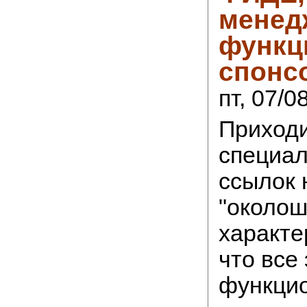
менед
функц
спонсо
пт, 07/0
Приходи
специал
ссылок 
"околош
характе
что все
функцио