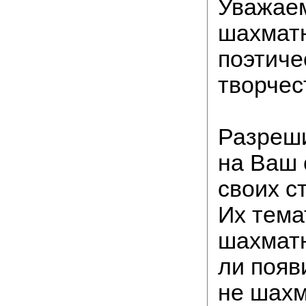
Уважае
шахматн
поэтиче
творчес
Разреши
на Ваш 
своих с
Их тема
шахматн
ли появ
не шахм