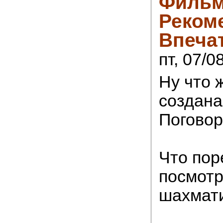
Фильм
Реком
Впеча
пт, 07/0
Ну что 
создана
Поговор
Что пор
посмотр
шахмати