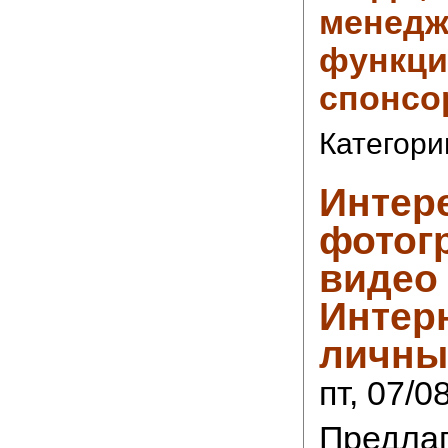
менедж
функци
спонсор
Категори
Интер
фотог
видео 
Интер
личны
пт, 07/0
Предла