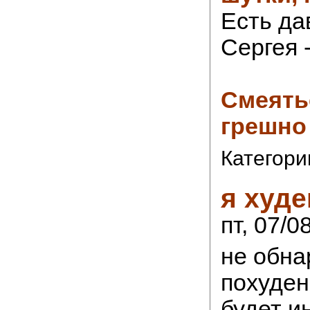
Есть да
Сергея -.
Смеятьс
грешно
Категори
я худ
пт, 07/0
не обна
похуден
будет и