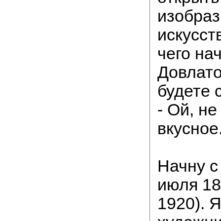
изобра
искусств
чего на
Довлато
будете 
- Ой, не
вкусное
Начну с
июля 18
1920). 