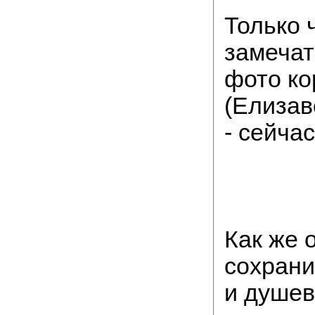
Только 
замечат
фото ко
(Елизав
- сейчас
Как же 
сохрани
и душевн