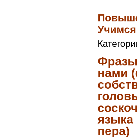
Повыше
Учимся
Категори
Фразы
нами 
собст
голов
соско
языка
пера)