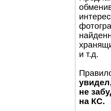
обмени
интере
фотогра
найденн
хранящи
и т.д.
Правило
увидел
не заб
на КС.