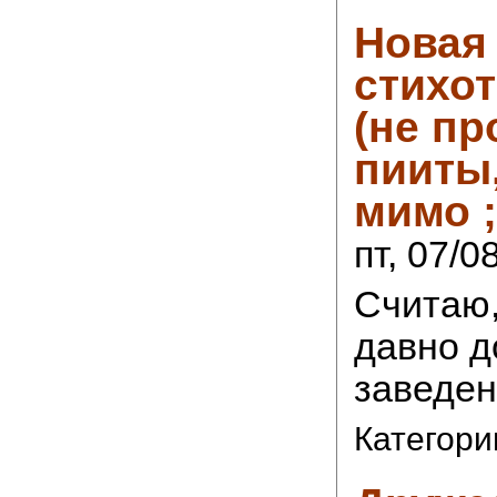
Новая
стихо
(не пр
пииты
мимо ;
пт, 07/0
Считаю,
давно д
заведен
Категори