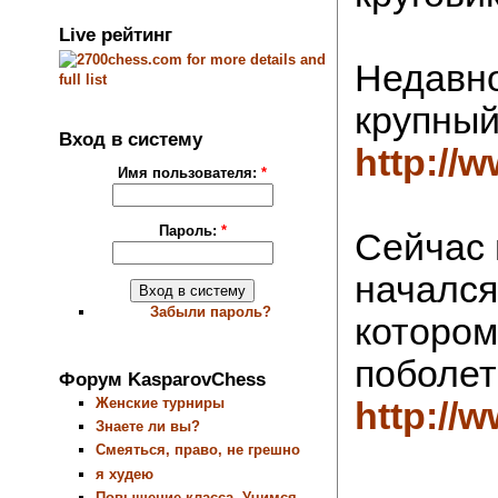
Live рейтинг
Недавн
крупный
Вход в систему
http://
Имя пользователя:
*
Пароль:
*
Сейчас 
начался 
Забыли пароль?
котором 
поболет
Форум KasparovChess
Женские турниры
http://
Знаете ли вы?
Смеяться, право, не грешно
я худею
Повышение класса. Учимся