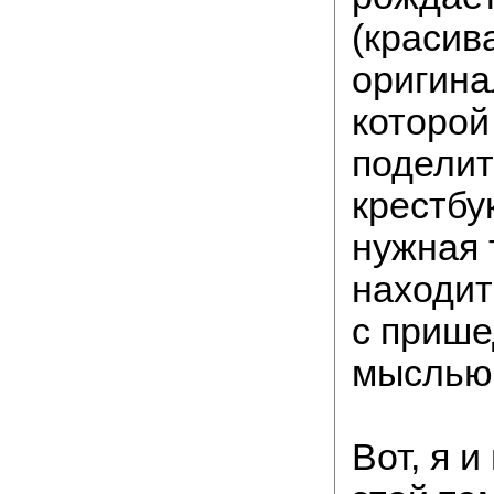
(красив
оригина
которой
поделит
крестбу
нужная 
находит
с прише
мыслью 
Вот, я и