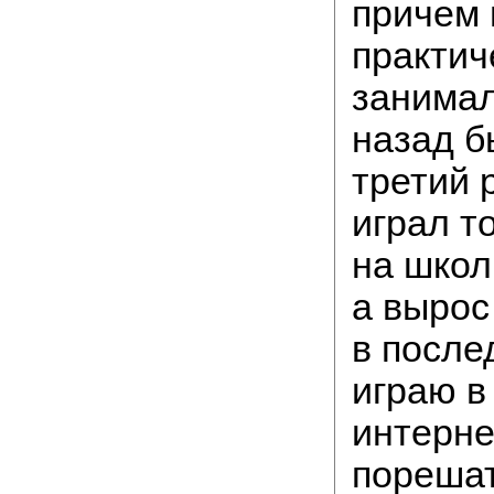
причем
практич
занимал
назад б
третий 
играл т
на школ
а вырос 
в после
играю в
интерне
порешат