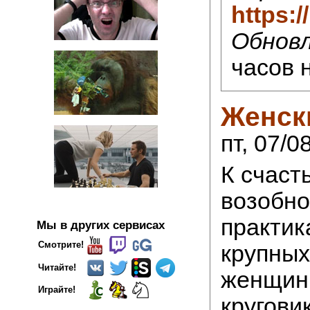
https:
Обновл
часов 
Женск
пт, 07/0
К счаст
возобно
практик
Мы в других сервисах
Смотрите!
крупных
Читайте!
женщин,
Играйте!
кругови