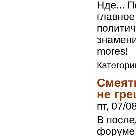
Нде... 
главное
политич
знамени
mores!
Категори
Смеять
не гр
пт, 07/0
В после
форуме