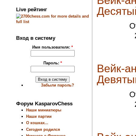
Вейк-ан
Десяты
Live рейтинг
О
Вход в систему
Имя пользователя:
*
Пароль:
*
Вейк-ан
Девяты
Забыли пароль?
О
Форум KasparovChess
Наши миниатюры
Наши партии
О кошках...
Сегодня родился
Немного о Фоменко