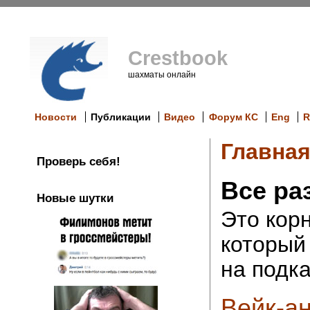
Crestbook
шахматы онлайн
Новости
Публикации
Видео
Форум КС
Eng
R
Главна
Проверь себя!
Все ра
Новые шутки
Это кор
который
на подка
Вейк-ан