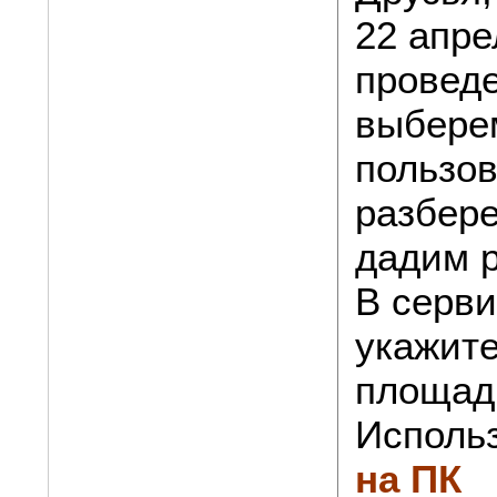
22 апре
провед
выбере
пользов
разбер
дадим 
В серви
укажите
площадк
Исполь
на ПК