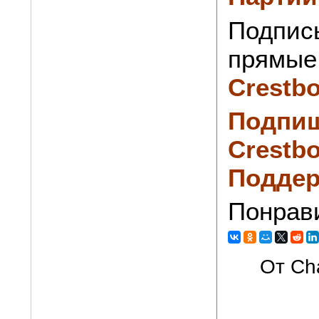
Подпис
прямые 
Crestb
Подпиш
Crestbo
Поддер
Понрав
От Cha