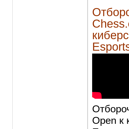
Отбор
Chess.
кибер
Esport
Отборо
Open к