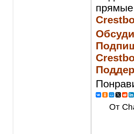
прямые 
Crestb
Обсуди
Подпиш
Crestbo
Поддер
Понрав
От Cha