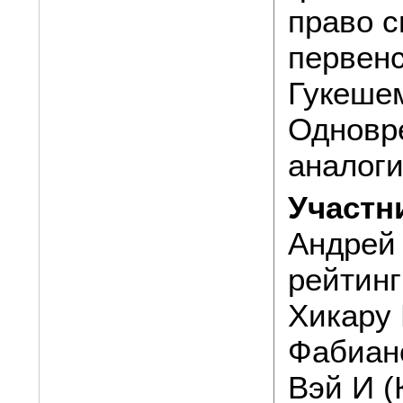
право с
первен
Гукеше
Одновр
аналоги
Участн
Андрей 
рейтинг
Хикару 
Фабиан
Вэй И (