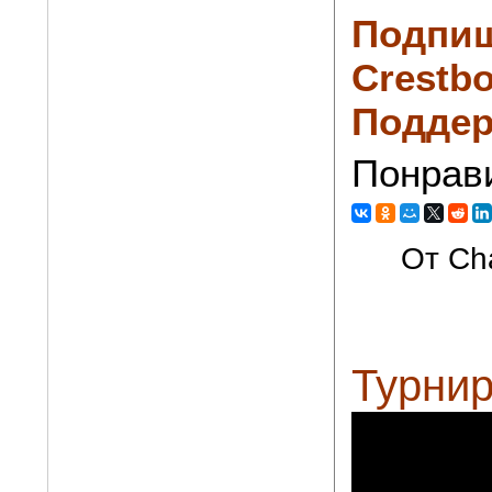
Подпиш
Crestbo
Поддер
Понрав
От Cha
Турнир