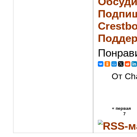
Обсуди
Подпиш
Crestbo
Поддер
Понрав
От Cha
« первая
7