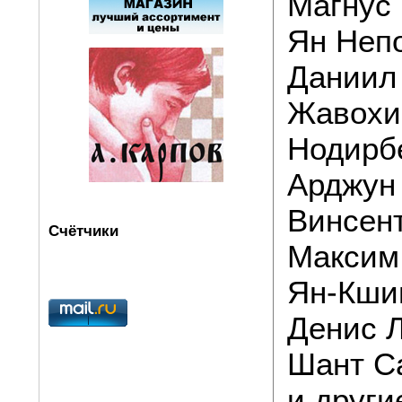
Магнус
Ян Неп
Даниил
Жавохи
Нодирб
Арджун
Винсен
Счётчики
Максим
Ян-Кши
Денис 
Шант С
и други