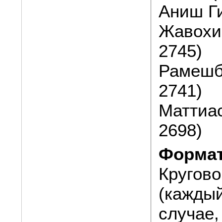
Аниш Ги
Жавохир
2745)
Рамешб
2741)
Маттиа
2698)
Формат
Кругово
(каждый
случае,