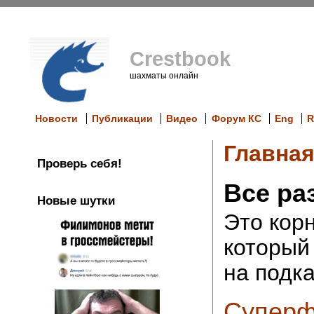
Crestbook
шахматы онлайн
Новости
Публикации
Видео
Форум КС
Eng
R
Главна
Проверь себя!
Все ра
Новые шутки
Это кор
который
на подка
Суперф