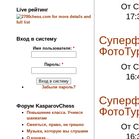
От C
Live рейтинг
17:
Суперф
Вход в систему
ФотоТу
Имя пользователя:
*
Пароль:
*
От C
16:
Забыли пароль?
Суперф
Форум KasparovChess
ФотоТу
Повышение класса. Учимся
шахматам
Смеяться, право, не грешно
От C
Музыка, которую мы слушаем
16:
О кошках...