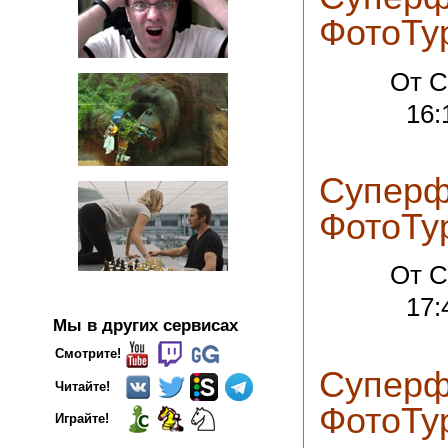
ФотоТу
От C
16:
Суперф
ФотоТу
От C
17:
Мы в других сервисах
Смотрите!
Суперф
Читайте!
ФотоТу
Играйте!