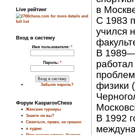
в Москве
Live рейтинг
С 1983 п
учился 
Вход в систему
факульт
Имя пользователя:
*
В 1989—
работал
Пароль:
*
проблем
физики 
Забыли пароль?
Черного
Форум KasparovChess
Московс
Женские турниры
В 1992 г
Знаете ли вы?
Смеяться, право, не грешно
междун
я худею
Повышение класса. Учимся