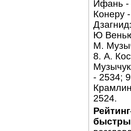
Ифань - 
Конеру -
Дзагнидз
Ю Веньюн
М. Музыч
8. А. Ко
Музычук
- 2534; 9
Крамлин
2524.
Рейтинг
быстры