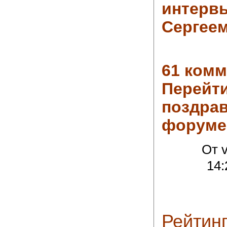
интерв
Сергее
61 комм
Перейти
поздра
форуме
От v
14:
Рейтин