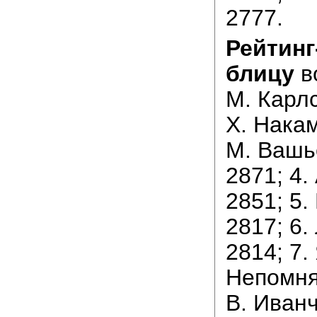
2777.
Рейтинг
блицу
во
М. Карлс
Х. Накам
М. Вашь
2871; 4.
2851; 5.
2817; 6.
2814; 7.
Непомня
В. Иванч