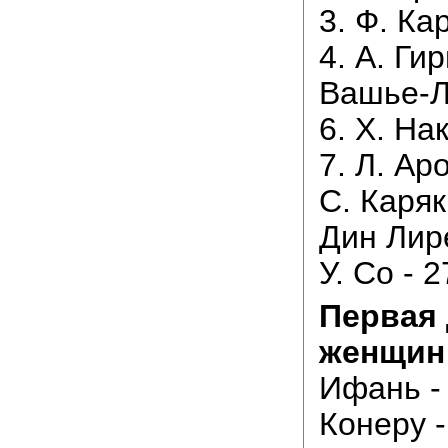
3. Ф. Ка
4. А. Гир
Вашье-Л
6. Х. На
7. Л. Ар
С. Каряк
Дин Лире
У. Со - 2
Первая 
женщин
Ифань - 
Конеру -