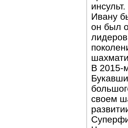
инсульт.
Ивану бы
он был 
лидеров
поколен
шахмати
В 2015-м
Букавши
большог
своем ш
развити
Суперф