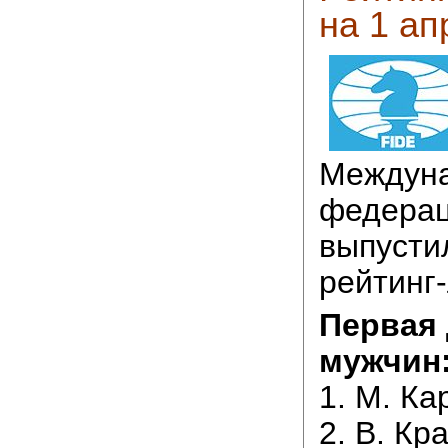
на 1 ап
Междун
федерац
выпусти
рейтинг-
Первая 
мужчин
1. М. Ка
2. В. Кр