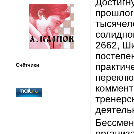
Достигну
прошлог
тысячел
солидно
2662, Ш
постепе
практиче
Счётчики
переклю
коммент
тренерс
деятель
Бессме
организ