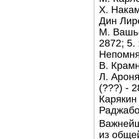
Х. Накам
Дин Лире
М. Вашь
2872; 5.
Непомня
В. Крамн
Л. Арон
(???) - 2
Карякин 
Раджабо
Важнейш
из общей