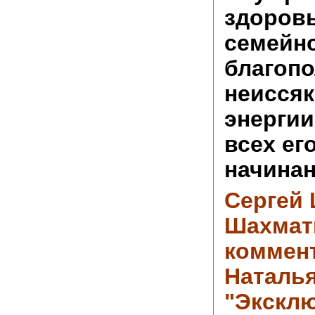
здоровь
семейн
благопо
неисся
энергии
всех ег
начинан
Сергей
Шахмат
коммен
Наталья
"Экскл