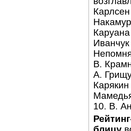
возглавл
Карлсен 
Накамура
Каруана 
Иванчук 
Непомня
В. Крамн
А. Грищу
Карякин 
Мамедья
10. В. А
Рейтинг
блицу
во