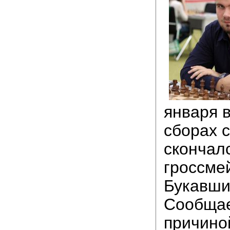
января в
сборах 
скончал
гроссме
Букавши
Сообщае
причино