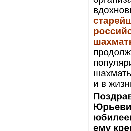
вдохнов
старей
российс
шахмат
продолж
популяр
шахматы
и в жизн
Поздра
Юрьеви
юбилее
ему кре