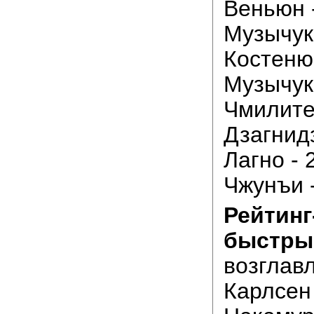
Веньюн -
Музычук 
Костенюк
Музычук 
Чмилите 
Дзагнидз
Лагно - 
Чжунъи -
Рейтинг
быстры
возглавл
Карлсен 