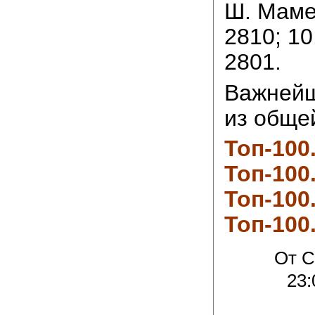
Ш. Маме
2810; 10
2801.
Важнейш
из общей
Топ-100
Топ-100
Топ-100
Топ-100
От C
23: