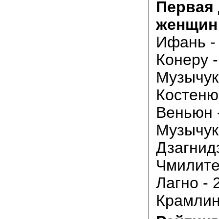
Первая 
женщин
Ифань - 
Конеру -
Музычук 
Костенюк
Веньюн -
Музычук 
Дзагнидз
Чмилите 
Лагно - 
Крамлинг