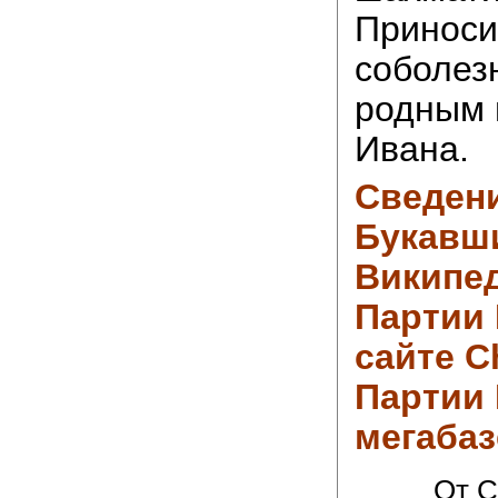
Принос
соболез
родным 
Ивана.
Сведен
Букавш
Википе
Партии 
сайте 
Партии
мегабаз
От C