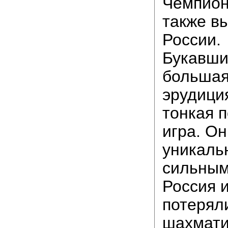
Чемпион
также в
России.
Букавши
большая
эрудиция
тонкая 
игра. О
уникаль
сильным
Россия 
потерял
шахмати