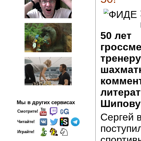
50 лет
гроссме
тренеру
шахмат
коммент
литерат
Шипову 
Мы в других сервисах
Смотрите!
Сергей в
Читайте!
поступи
Играйте!
спортив