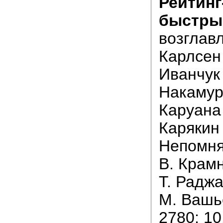
Рейтинг
быстры
возглавл
Карлсен 
Иванчук 
Накамура
Каруана 
Карякин 
Непомня
В. Крамн
Т. Раджа
М. Вашь
2780; 10