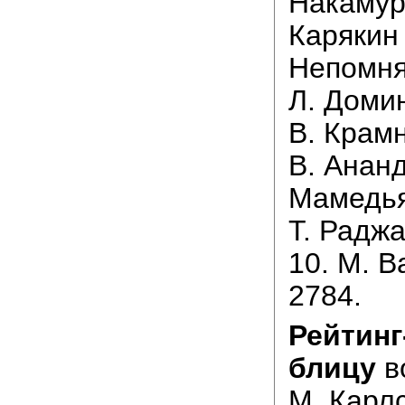
Накамура
Карякин 
Непомня
Л. Домин
В. Крамн
В. Ананд
Мамедьяр
Т. Раджа
10. М. В
2784.
Рейтинг
блицу
во
М. Карлс