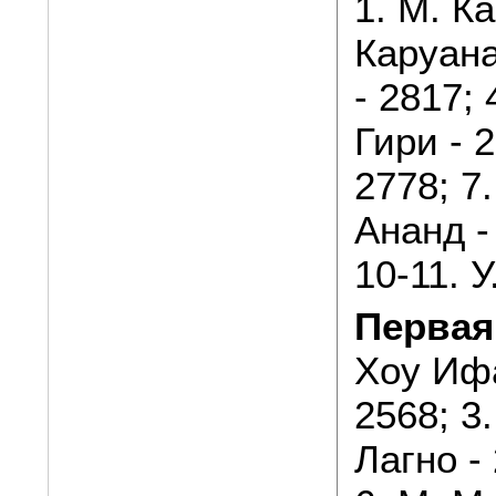
1. М. Ка
Каруана
- 2817; 
Гири - 
2778; 7.
Ананд -
10-11. У
Первая
Хоу Ифа
2568; 3.
Лагно - 