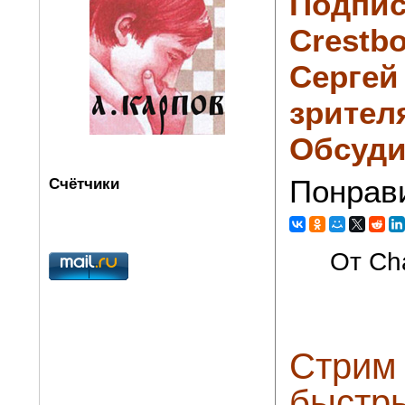
Подпис
Crestbo
Сергей
зрител
Обсуди
Понрав
Счётчики
От Cha
Стрим 
быстр