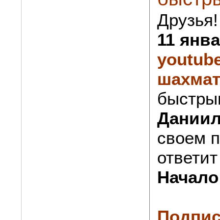
Друзья!
11 янв
youtub
шахма
быстры
Даниил
своем п
ответит
Начало 
Подпис