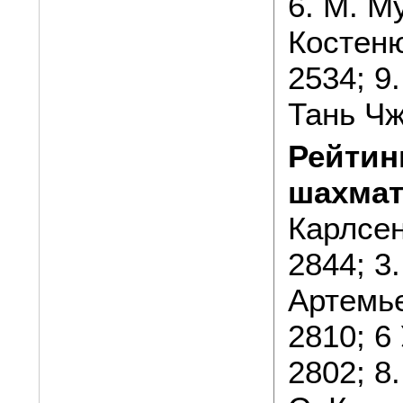
6. М. Му
Костеню
2534; 9.
Тань Чж
Рейтин
шахма
Карлсен
2844; 3.
Артемье
2810; 6 
2802; 8