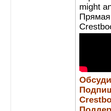
might an
Прямая 
Crestbo
Обсуди
Подпиш
Crestbo
Поддер