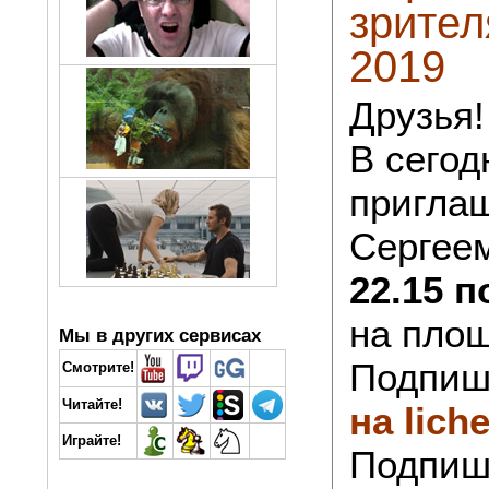
зрите
2019
Друзья!
В сегод
приглаш
Сергее
22.15 
на пло
Мы в других сервисах
Подпиш
Смотрите!
Читайте!
на lich
Играйте!
Подпиш