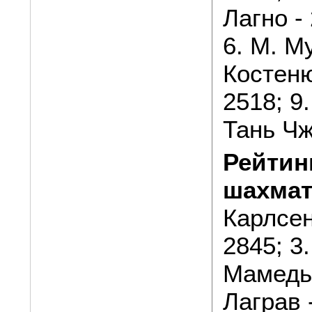
Лагно - 
6. М. Му
Костеню
2518; 9.
Тань Чж
Рейтин
шахма
Карлсен
2845; 3.
Мамедья
Лаграв -