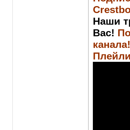
Crestbo
Наши т
Вас!
По
канала
Плейли