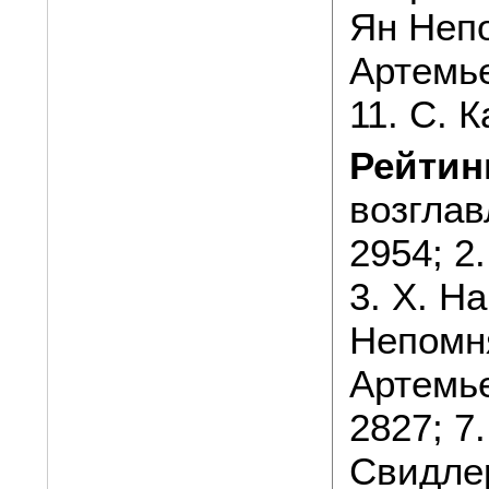
Ян Непо
Артемье
11. С. 
Рейтин
возглав
2954; 2
3. Х. Н
Непомня
Артемье
2827; 7.
Свидлер