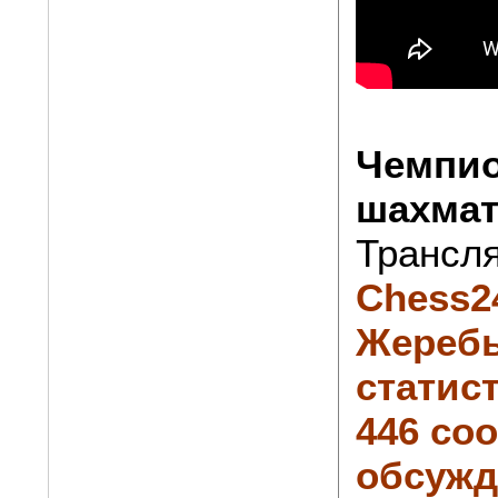
Чемпио
шахмат
Трансля
Chess2
Жеребь
статист
446 со
обсужд