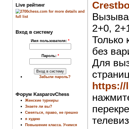
Crestb
Live рейтинг
Вызывае
2+0, 2+
Вход в систему
Только 
Имя пользователя:
*
без вар
Пароль:
*
Для выз
страни
Забыли пароль?
https:/
Форум KasparovChess
нажмите
Женские турниры
перекр
Знаете ли вы?
Смеяться, право, не грешно
телевиз
я худею
Повышение класса. Учимся