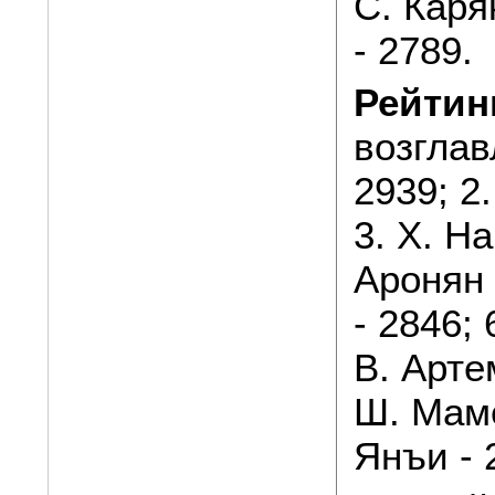
С. Каря
- 2789.
Рейтин
возглав
2939; 2
3. Х. На
Аронян 
- 2846; 
В. Арте
Ш. Маме
Янъи - 