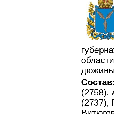
губерна
области
дюжины
Состав
(2758),
(2737), 
Витюгов