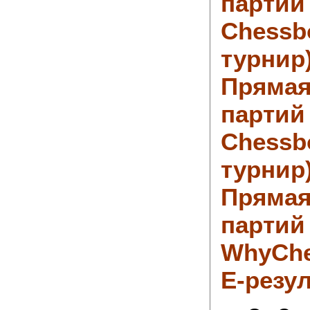
партий
Chessb
турнир
Прямая
партий
Chessb
турнир
Прямая
партий
WhyCh
Е-резу