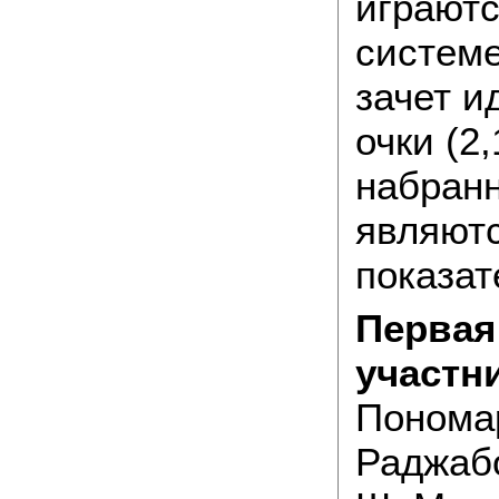
играютс
системе
зачет и
очки (2,
набранн
являютс
показат
Первая
участн
Пономар
Раджабо