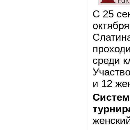
C 25 се
октября
Слатина
проход
среди к
Участво
и 12 же
Систем
турнир
женски