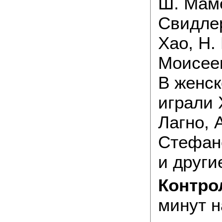
Ш. Маме
Свидлер
Хао, Н.
Моисее
В женск
играли 
Лагно, 
Стефано
и други
Контро
минут н