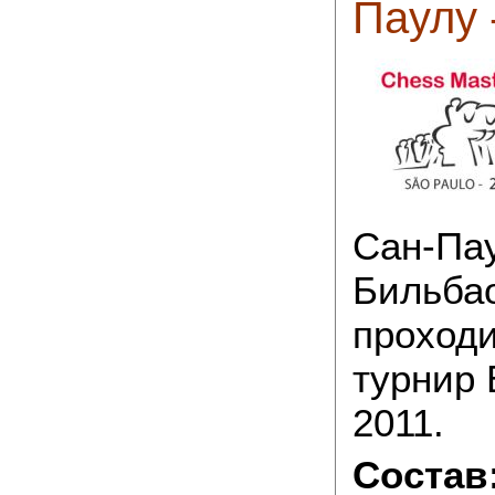
Паулу 
Сан-Пау
Бильбао
проход
турнир
2011.
Состав