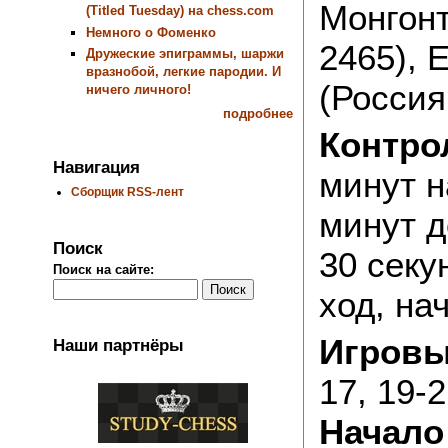
Монгонт
(Titled Tuesday) на chess.com
Немного о Фоменко
2465), 
Дружеские эпиграммы, шаржи
вразнобой, легкие пародии. И
(Россия
ничего личного!
подробнее
Контро
Навигация
минут н
Сборщик RSS-лент
минут д
Поиск
30 секу
Поиск на сайте:
ход, на
Игровы
Наши партнёры
17, 19-
Начало