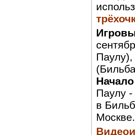
исполь
трёхоч
Игровы
сентябр
Паулу),
(Бильба
Начало
Паулу -
в Бильб
Москве.
Видеои