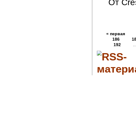
От Cre
« первая
186
1
192