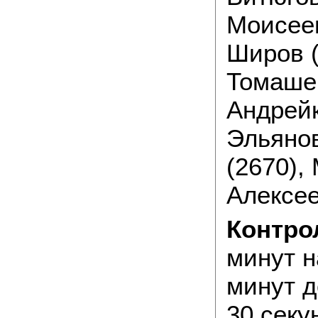
Моисеен
Широв (
Томашев
Андрейк
Эльянов
(2670), 
Алексее
Контро
минут н
минут д
30 секу