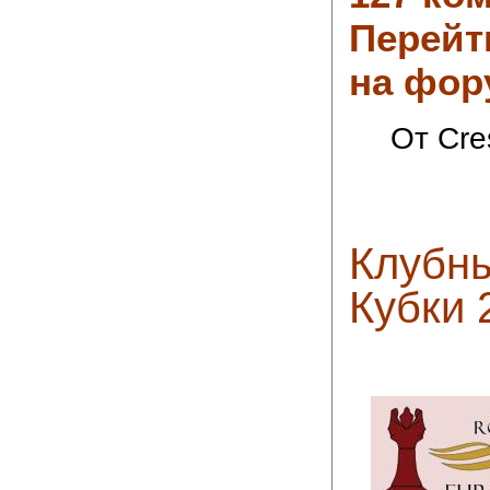
Перейт
на фор
От Cre
Клубн
Кубки 