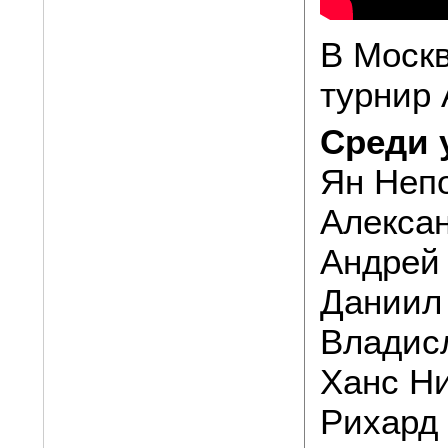
В Москв
турнир 
Среди 
Ян Неп
Алекса
Андрей
Даниил
Владис
Ханс Н
Рихард