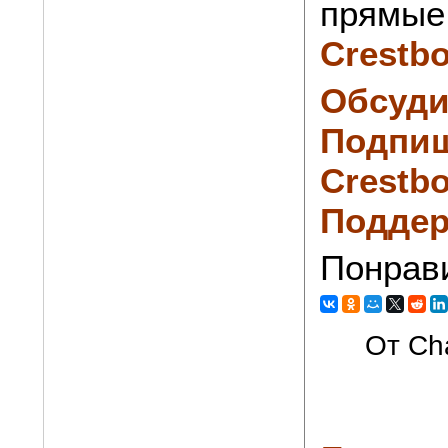
прямые 
Crestb
Обсуди
Подпиш
Crestbo
Поддер
Понрав
От Cha