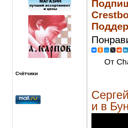
Подпиш
Crestbo
Поддер
Понрав
От Cha
Счётчики
Сергей
и в Бу