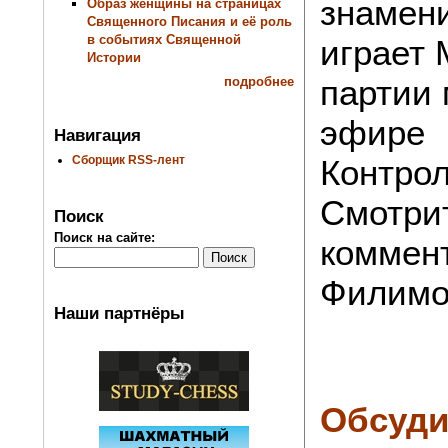
знамени
Образ женщины на страницах
Священного Писания и её роль
в событиях Священной
играет 
Истории
партии 
подробнее
эфире
Навигация
Контрол
Сборщик RSS-лент
Смотри
Поиск
Поиск на сайте:
коммен
Филимо
Наши партнёры
Обсуди