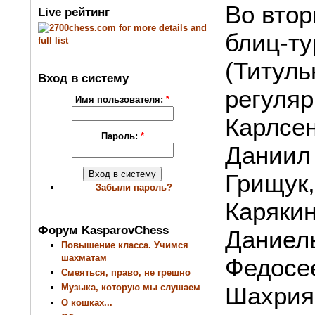
Во втор
Live рейтинг
блиц-ту
(Титуль
Вход в систему
регуляр
Имя пользователя:
*
Карлсен
Пароль:
*
Даниил
Грищук
Забыли пароль?
Карякин
Форум KasparovChess
Даниел
Повышение класса. Учимся
шахматам
Федосе
Смеяться, право, не грешно
Шахрия
Музыка, которую мы слушаем
О кошках...