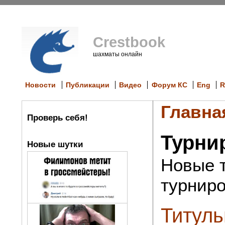
Crestbook
шахматы онлайн
Новости
Публикации
Видео
Форум КС
Eng
R
Главна
Проверь себя!
Турни
Новые шутки
Новые т
турниров
Титуль