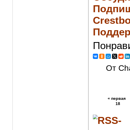
Подпиш
Crestbo
Поддер
Понрав
От Cha
« первая
18