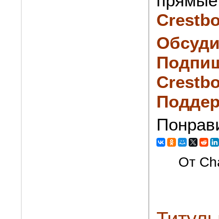
прямые 
Crestb
Обсуди
Подпиш
Crestbo
Поддер
Понрав
От Cha
Титуль