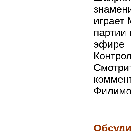
знамени
играет 
партии 
эфире
Контрол
Смотри
коммен
Филимо
Обсуди