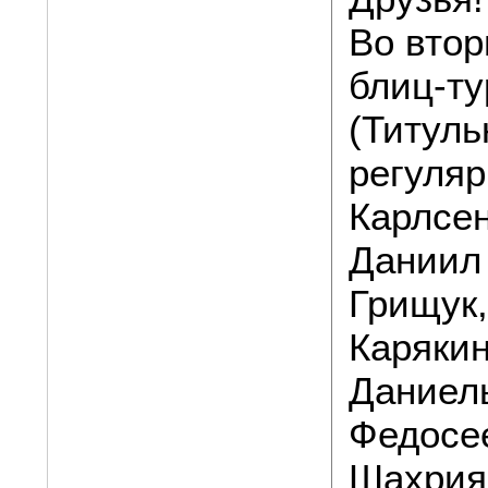
Во втор
блиц-ту
(Титуль
регуляр
Карлсен
Даниил
Грищук
Карякин
Даниел
Федосе
Шахрия