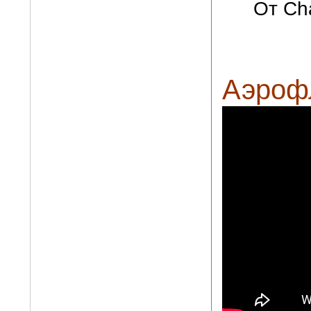
От Cha
Аэрофл