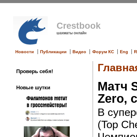
Crestbook
шахматы онлайн
Новости
Публикации
Видео
Форум КС
Eng
R
Главна
Проверь себя!
Матч S
Новые шутки
Zero,
В супе
(Top Ch
Чемпио