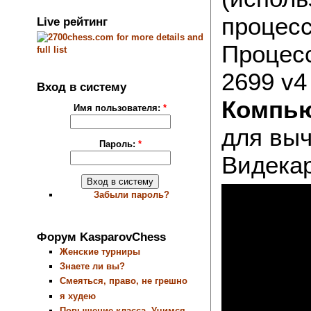
процесс
Live рейтинг
Процесс
2699 v4
Вход в систему
Компью
Имя пользователя:
*
для выч
Пароль:
*
Видекар
Забыли пароль?
Форум KasparovChess
Женские турниры
Знаете ли вы?
Смеяться, право, не грешно
я худею
Повышение класса. Учимся