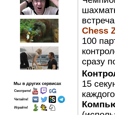
шахмат
встреч
Chess 
100 пар
контрол
сразу п
Контро
15 секу
Мы в других сервисах
каждого
Смотрите!
Читайте!
Компью
Играйте!
(исполь