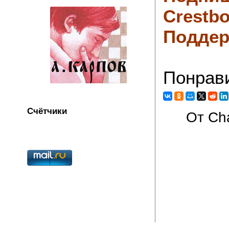
Crestbo
Поддер
Понрав
Счётчики
От Cha