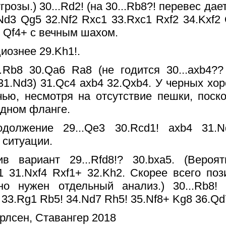
озы.) 30...Rd2! (на 30...Rb8?! перевес да
.Nd3 Qg5 32.Nf2 Rxc1 33.Rxc1 Rxf2 34.Kxf2
 Qf4+ с вечным шахом.
иознее 29.Kh1!.
…Rb8 30.Qa6 Ra8 (не годится 30...axb4?
 31.Nd3) 31.Qc4 axb4 32.Qxb4. У черных х
чью, несмотря на отсутствие пешки, поск
одном фланге.
родолжение 29...Qe3 30.Rcd1! axb4 31.
 ситуации.
сив вариант 29...Rfd8!? 30.bxa5. (Вероя
1 31.Nxf4 Rxf1+ 32.Kh2. Скорее всего по
но нужен отдельный анализ.) 30...Rb8!
 33.Rg1 Rb5! 34.Nd7 Rh5! 35.Nf8+ Kg8 36.Qd