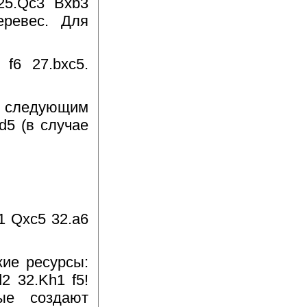
 25.Qc3 Bxb3
еревес. Для
 f6 27.bxc5.
ся следующим
d5 (в случае
1 Qxc5 32.a6
кие ресурсы:
2 32.Kh1 f5!
ые создают