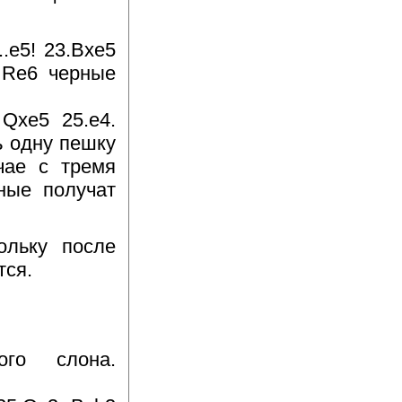
.e5! 23.Bxe5
 Re6 черные
 Qxe5 25.e4.
ь одну пешку
чае с тремя
ные получат
ольку после
тся.
ого слона.