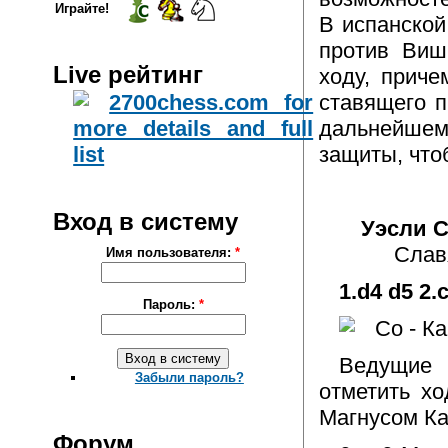
Играйте!
В испанско
против Виш
Live рейтинг
ходу, приче
ставящего п
дальнейшем
защиты, что
Вход в систему
Уэсли С
Слав
Имя пользователя:
*
1.d4 d5 2.
Пароль:
*
Ведущие 
Забыли пароль?
отметить х
Магнусом Ка
Форум