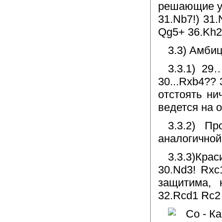
решающие угр
31.Nb7!) 31
Qg5+ 36.Kh2
3.3) Амбиц
3.3.1) 29
30...Rxb4??
отстоять ни
ведется на 
3.3.2) П
аналогичной
3.3.3)Кра
30.Nd3! Rxc
защитима, 
32.Rcd1 Rc2