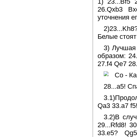
1) 23...Bf5
26.Qxb3 Bx
уточнения е
2)23...Kh
Белые стоят
3) Лучшая
образом: 24
27.f4 Qe7 28
28...a5! С
3.1)Продо
Qa3 33.a7 f5
3.2)В слу
29...Rfd8! 
33.e5? Qg