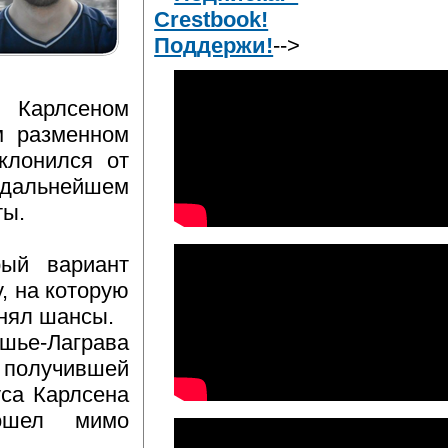
Crestbook!
Поддержи!
-->
 Карлсеном
м разменном
клонился от
 дальнейшем
ты.
рый вариант
, на которую
внял шансы.
шье-Лаграва
 получившей
са Карлсена
ошел мимо