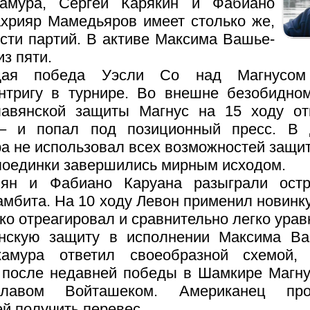
амура, Сергей Карякин и Фабиано
хрияр Мамедьяров имеет столько же,
сти партий. В активе Максима Вашье-
из пяти.
щая победа Уэсли Со над Магнусом
интригу в турнире. Во внешне безобидно
лавянской защиты Магнус на 15 ходу от
– и попал под позиционный пресс. В
а не использовал всех возможностей защи
поединки завершились мирным исходом.
ян и Фабиано Каруана разыграли ост
амбита. На 10 ходу Левон применил новинку
ко отреагировал и сравнительно легко ура
нскую защиту в исполнении Максима Ва
амура ответил своеобразной схемой,
ь после недавней победы в Шамкире Магну
славом Войташеком. Американец пр
й получить перевес.