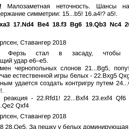
5?!
Малозаметная неточность. Шансы н
ржание симметрии: 15...b5! 16.a4!? a5!.
xa3 17.Nd4 Be4 18.f3 Bg6 19.Qb3 Nc4 2
8!?
Ферзь стал в засаду, чтобы по
щий удар е6–е5.
змен чернопольных слонов 21...Bg5, попу
учае естественной игры белых - 22.Bxg5 Qxg
рным удается создать контригру путем 24..
!.
реакция - 22.Rfd1! 22...Bxf4 23.exf4 Qf6
6.Qe2 Qxf4
e8 28.Qe5. За пешку у белых доминирующая