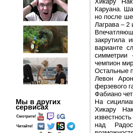
Хикару Нак
Каруана. Ша
но после ше
Лаграва – 2 
Впечатляю
закрутила 
варианте с
симметрии 
чемпион мир
Остальные 
Левон Арон
ферзевого г
Фабиано чет
Мы в других
На сицилиа
сервисах
Хикару Нак
известност
Смотрите!
над Радо
Читайте!
возможносте