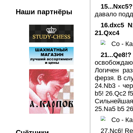
15...Nxc
Наши партнёры
давало подде
16.dxc5 N
21.Qxc4
21...Qe
освобождаю
Логичен ра
ферзя. В сл
24.Nb3 - че
b5! 26.Qc2 f5
Сильнейшая 
25.Na5 b5 2
27.Nc6! R
Счётчики