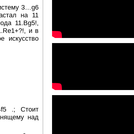
истему 3…g6
астал на 11
ода 11.Bg5!,
.Re1+?!, и в
е искусство
f5 .; Стоит
мнящему над