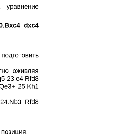
а уравнение
0.Bxc4 dxc4
дготовить
тно оживляя
5 23.e4 Rfd8
.Qe3+ 25.Kh1
 24.Nb3 Rfd8
 позиция.