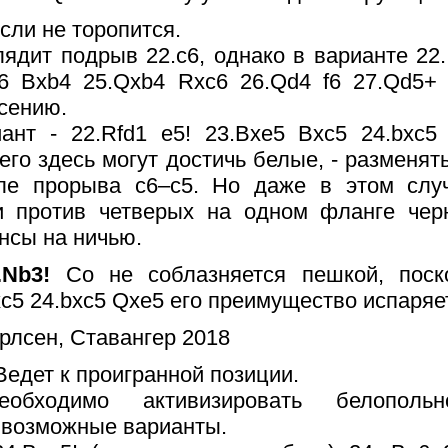
сли не торопится.
ядит подрыв 22.c6, однако в варианте 22..
c6 Bxb4 25.Qxb4 Rxc6 26.Qd4 f6 27.Qd5+
асению.
ант - 22.Rfd1 e5! 23.Bxe5 Bxc5 24.bxc5
его здесь могут достичь белые, - разменят
ле прорыва с6–с5. Но даже в этом слу
и против четверых на одном фланге чер
нсы на ничью.
3.Nb3!
Со не соблазняется пешкой, поск
xc5 24.bxc5 Qxe5 его преимущество испаряе
Ведет к проигранной позиции.
обходимо активизировать белопольн
 возможные варианты.