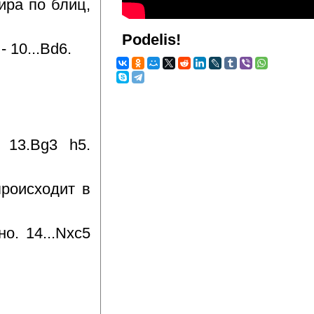
ира по блиц,
Podelis!
 10...Bd6.
 13.Bg3 h5.
происходит в
о. 14...Nxc5