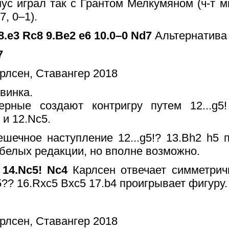
ус играл так с Грантом Мелкумяном (ч-т м
, 0–1).
8.e3 Rc8 9.Be2 e6 10.0–0 Nd7
Альтернатива -
7
винка.
ерные создают контригру путем 12...g5!
 и 12.Nc5.
ешечное наступление 12...g5!? 13.Bh2 h5 
белых редакции, но вполне возможно.
 14.Nc5! Nc4
Карлсен отвечает симметричн
5?? 16.Rxc5 Bxc5 17.b4 проигрывает фигуру.