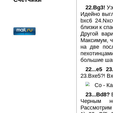
22.Bg3!
Уэ
Идейно выгл
bxc6 24.Nx
близки к сп
Другой вари
Максимум, ч
на две пос
пехотинцам
большие ша
22...e5 2
23.Bxe5?! B
23...Bd8?
Черным не
Рассмотрим