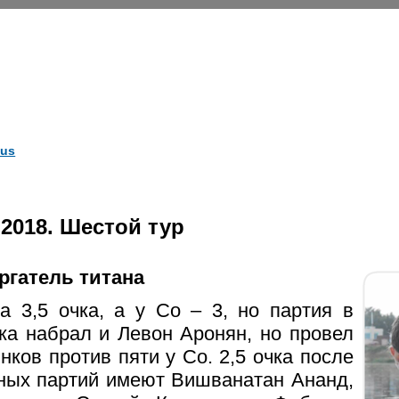
us
2018. Шестой тур
ргатель титана
а 3,5 очка, а у Со – 3, но партия в
чка набрал и Левон Аронян, но провел
нков против пяти у Со. 2,5 очка после
ных партий имеют Вишванатан Ананд,