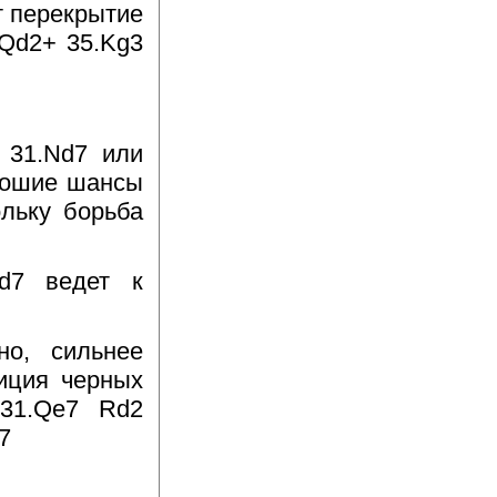
ет перекрытие
 Qd2+ 35.Kg3
? 31.Nd7 или
орошие шансы
ольку борьба
Nd7 ведет к
тно, сильнее
зиция черных
 31.Qe7 Rd2
7