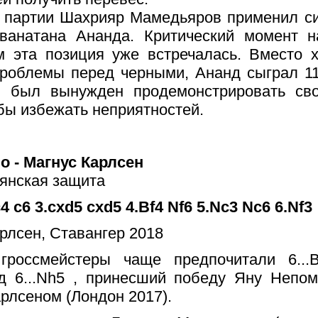
й партии Шахрияр Мамедьяров применил с
ванатана Ананда. Критический момент н
м эта позиция уже встречалась. Вместо х
роблемы перед черными, Ананд сыграл 11
 был вынужден продемонстрировать сво
бы избежать неприятностей.
о - Магнус Карлсен
янская защита
c4 c6 3.cxd5 cxd5 4.Bf4 Nf6 5.Nc3 Nc6 6.Nf3
гроссмейстеры чаще предпочитали 6...B
од 6...Nh5 , принесший победу Яну Непо
рлсеном (Лондон 2017).