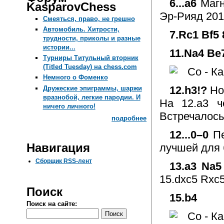
6...a6
Магн
KasparovChess
Эр-Рияд 2017
Смеяться, право, не грешно
Автомобиль. Хитрости,
7.Rc1 Bf5 
трудности, приколы и разные
истории...
11.Na4 Be
Турниры Титульный вторник
(Titled Tuesday) на chess.com
Немного о Фоменко
12.h3!?
Но
Дружеские эпиграммы, шаржи
вразнобой, легкие пародии. И
На 12.a3 ч
ничего личного!
Встречалось
подробнее
12...0–0
П
Навигация
лучшей для 
Сборщик RSS-лент
13.a3 Na5
15.dxc5 Rxc
Поиск
15.b4
Поиск на сайте: