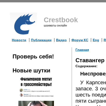
Crestbook
шахматы онлайн
Новости
Публикации
Видео
Форум КС
Eng
R
Главная
Проверь себя!
Ставангер 
Содержание:
Новые шутки
Ниспрове
У Карлсен
запасе. 3 о
шесть поеди
пяти сыгран