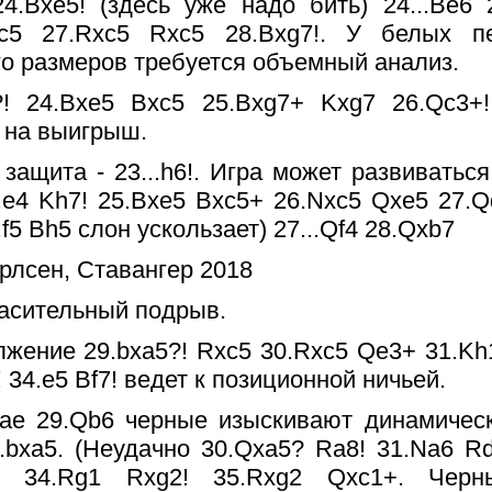
 24.Bxe5! (здесь уже надо бить) 24...Be6
c5 27.Rxc5 Rxc5 28.Bxg7!. У белых п
го размеров требуется объемный анализ.
8?! 24.Bxe5 Bxc5 25.Bxg7+ Kxg7 26.Qc3+!
 на выигрыш.
 защита - 23...h6!. Игра может развивать
.e4 Kh7! 25.Bxe5 Bxc5+ 26.Nxc5 Qxe5 27.Q
.f5 Bh5 слон ускользает) 27...Qf4 28.Qxb7
пасительный подрыв.
лжение 29.bxa5?! Rxc5 30.Rxc5 Qe3+ 31.Kh
! 34.e5 Bf7! ведет к позиционной ничьей.
чае 29.Qb6 черные изыскивают динамичес
30.bxa5. (Неудачно 30.Qxa5? Ra8! 31.Na6 Rd
5 34.Rg1 Rxg2! 35.Rxg2 Qxc1+. Черн