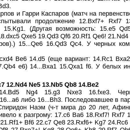
Bd3.
рпов и Гарри Каспаров (матч на первенств
спытывали продолжение 12.Bxf7+ Rxf7 13
 15.Kg1. (Другая возможность: 15.e5 Qd
18.dxc5 Qxe5 19.Qd3 Qf6 20.Rf1 Qe6! 21.Nd4
ров).) 15...Qe6 16.Qd3 Qc4. У черных ко
3.cxd4 Be6 14.d5 (еще вариант: 14.Rc1 Bxa
7.Qb4 e6) 14...Bxa1 15.Qxa1 f6. У белых и
c7 12.Nd4 Ne5 13.Nb5 Qb8 14.Be2
14.Bd5 Ng4 15.g3 Nxe3 16.fxe3. Че
16...a6 либо 16...Bh3. Последовавшее в па
пиридон Наэм (ч-т мира до 20 лет, Афин
ивело к разгрому: 17.c6 Ba6 18.Rxf7! Rxf7 
 21.Rf1+ Bf6 22.c7 Qe8 23.Rxf6+ Kg7 24.Rc6
Qf8 27.Rxe7+! Kg8 28.Qe6+ Kh8 29.Rf7 Qh