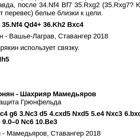
равда, после 34.Nf4 Bf7 35.Rxg2 (35.Rxg7?
т перевес) белые близки к цели.
6 35.Nf4 Qd4+ 36.Kh2 Bxc4
рякин использует связку.
Nh5
онян - Шахрияр Мамедьяров
ащита Грюнфельда
.c4 g6 3.Nc3 d5 4.cxd5 Nxd5 5.e4 Nxc3 6.b
 9.0–0 Nc6 10.Be3