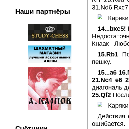
31.Nd6 Rxc7
Наши партнёры
14...bxc5!
Недостаточ
Кнаак - Любо
15.Rb1
П
пешку.
15...a6 16
21.Nc4 e6 2
диагональ д
25.Qf2
После
Действия 
ошибается.
Счётчики