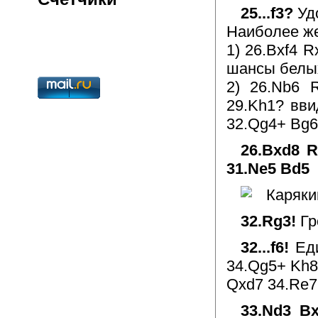
25...f3?
Уд
Наиболее жес
1) 26.Bxf4 R
шансы белы
2) 26.Nb6 
29.Kh1? ввид
32.Qg4+ Bg6
26.Bxd8 R
31.Ne5 Bd5
32.Rg3!
Гр
32...f6!
Ед
34.Qg5+ Kh8 
Qxd7 34.Re7
33.Nd3 B