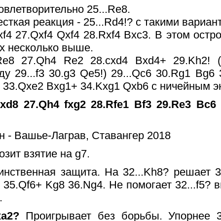
овлетворительно 25...Re8.
ткая реакция - 25...Rd4!? с такими вариан
xf4 27.Qxf4 Qxf4 28.Rxf4 Bxc3. В этом ост
х несколько выше.
Re8 27.Qh4 Re2 28.cxd4 Bxd4+ 29.Kh2! (
у 29...f3 30.g3 Qe5!) 29...Qc6 30.Rg1 Bg6
 33.Qxe2 Bxg1+ 34.Kxg1 Qxb6 с ничейным 
xd8 27.Qh4 fxg2 28.Rfe1 Bf3 29.Re3 Bc6
озит взятие на g7.
инственная защита. На 32...Kh8? решает 
35.Qf6+ Kg8 36.Ng4. Не помогает 32...f5? 
.
xa2?
Проигрывает без борьбы. Упорнее 3