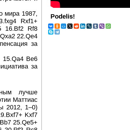
о мира 1987,
Podelis!
.fxg4 Rxf1+
5 16.Bf2 Rf8
 Qxa2 22.Qe4
мпенсация за
2 15.Qa4 Be6
нициатива за
рным лучше
ртии Маттиас
ы 2012, 1–0)
19.Bxf7+ Kxf7
 Bb7 25.Qe5+
6 30.Rf3 Rc8