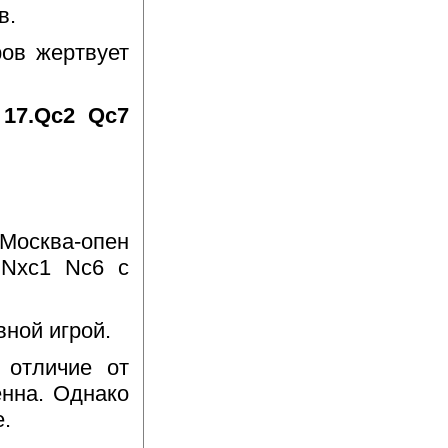
в.
ов жертвует
 17.Qc2 Qc7
Москва-опен
.Nxc1 Nc6 с
вной игрой.
В отличие от
енна. Однако
.