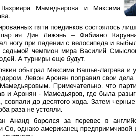
Шахрияра Мамедьярова и Максима
ва.
ированных пяти поединков состоялось лиш
 партия Дин Лижэнь – Фабиано Каруана
ал ногу при падении с велосипеда и выбыл
л седьмой чемпион мира Василий Смыслов
юдей. А турниры еще будут.
рякин обыграл Максима Вашье-Лаграва и 
идером. Левон Аронян поправил свои дела
Мамедьяровым. Примечательно, что парти
в и Аронян - Мамедьяров, где была разы
 совпали до десятого хода. Затем черные
оба раза не устояли.
ан Ананд боролся за перевес в англий
и Со, однако американец предприимчивой 