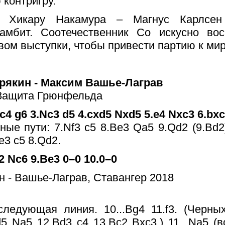
 контригру.
 Хикару Накамура – Магнус Карлсен 
амбит. Соотечественник Со искусно вос
ом выступки, чтобы привести партию к мир
рякин - Максим Вашье-Лаграв
Защита Грюнфельда
.c4 g6 3.Nc3 d5 4.cxd5 Nxd5 5.e4 Nxc3 6.bx
ные пути: 7.Nf3 c5 8.Be3 Qa5 9.Qd2 (9.Bd2)
Be3 c5 8.Qd2.
e2 Nc6 9.Be3 0–0 10.0–0
ледующая линия. 10...Bg4 11.f3. (Черны
d5 Na5 12.Bd3 c4 13.Bc2 Bxc3.) 11...Na5 (в