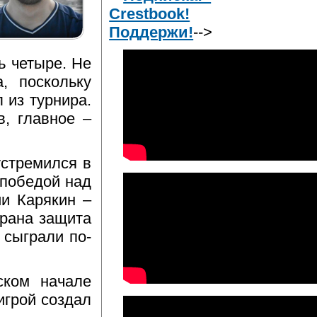
Crestbook!
Поддержи!
-->
ь четыре. Не
, поскольку
 из турнира.
, главное –
устремился в
 победой над
и Карякин –
грана защита
 сыграли по-
ском начале
игрой создал