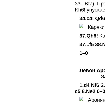
33...Bf7). П
Kh6! упускае
34.c4! Qd
37.Qh6!
Ка
37...f5 38.
1–0
Левон Ар
З
1.d4 Nf6 2
c5 8.Ne2 0–0