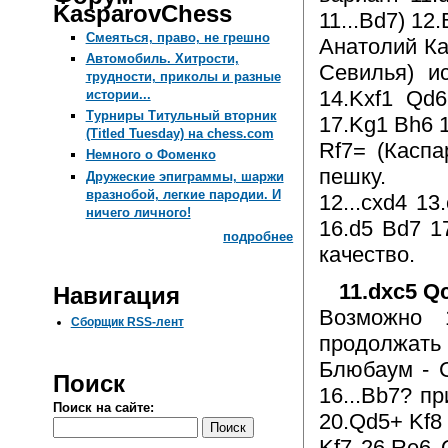
KasparovChess
11...Bd7) 12.
Смеяться, право, не грешно
Анатолий Ка
Автомобиль. Хитрости,
Севилья) и
трудности, приколы и разные
14.Kxf1 Qd6
истории...
Турниры Титульный вторник
17.Kg1 Bh6 
(Titled Tuesday) на chess.com
Rf7= (Каспа
Немного о Фоменко
пешку.
Дружеские эпиграммы, шаржи
вразнобой, легкие пародии. И
12...cxd4 1
ничего личного!
16.d5 Bd7 1
подробнее
качество.
11.dxc5 Q
Навигация
Возможно 
Сборщик RSS-лент
продолжать 
Блюбаум - С
Поиск
16...Bb7? пр
Поиск на сайте:
20.Qd5+ Kf8
Kf7 26.Re6 