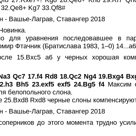
 32.Qe8+ Kg7 33.Qf8#
Новинка.
но для уравнения последовавшее в па
мир Фтачник (Братислава 1983, 1–0) 14...a6
осле 15.Bxc5 a6 у черных хорошая ком
.Na3 Qc7 17.f4 Rd8 18.Qc2 Ng4 19.Bxg4 Bxg
2.h3 Bh5 23.exf5 exf5 24.Bg5 f4
Максим 
ля белопольного слона.
 25.Bxd8 Rxd8 черные слоны компенсируют
соперников до этого момента трудно усил