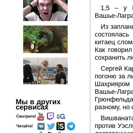
1,5 – у 
Вашье-Лагра
Из заплан
состоялась
китаец слом
Как говори
сохранить л
Сергей Ка
погоню за л
Шахрияром 
Вашье-Лагра
Грюнфельда,
Мы в других
сервисах
разному, но 
Смотрите!
Вишванат
против Уэсл
Читайте!