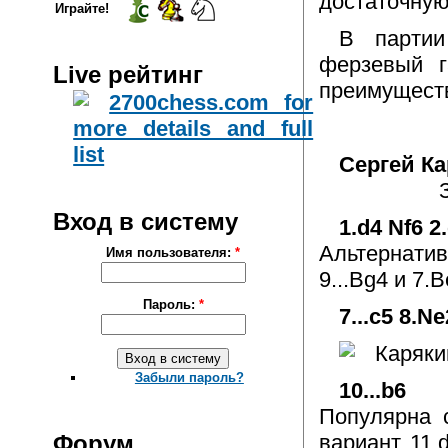
достаточную
Играйте!
В партии
ферзевый г
Live рейтинг
преимуществ
Сергей Ка
Вход в систему
1.d4 Nf6 2
Альтернатив
Имя пользователя:
*
9...Bg4 и 7.
Пароль:
*
7...c5 8.N
Забыли пароль?
10...b6
Популярна с
Форум
вариант 11.