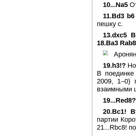
10...Na5
О
11.Bd3 b6
пешку с.
13.dxc5 
18.Ba3 Rab8
19.h3!?
Но
В поединке
2009, 1–0)
взаимными 
19...Red8
20.Bc1! 
партии Коро
21...Rbc8! 