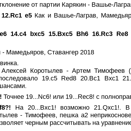
тклонение от партии Карякин - Вашье-Лагра
 12.Rc1 e5
Как и Вашье-Лаграв, Мамедьяр
Be6 14.c4 bxc5 15.Bxc5 Bh6 16.Rc3 Re8
винка.
 Алексей Коротылев - Артем Тимофеев (
 последовало 19.c5 Red8 20.Bc1 Bxc1 21
шансами.
?!
Точнее 19...Nc6! или 19...Rec8! с полнопра
Bf8?!
На 20...Bxc1! возможно 21.Qxc1!. 
тылев - Тимофеев, пешка а2 неприкоснов
позволяет черным рассчитывать на уравнение