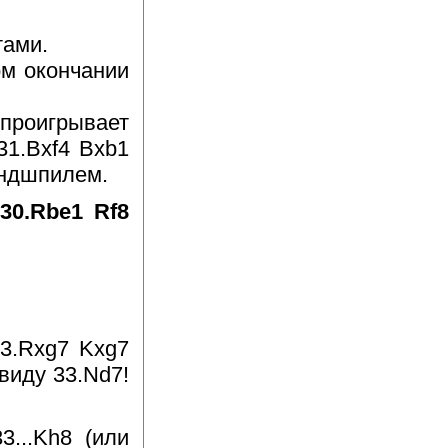
тами.
ром окончании
проигрывает
 31.Bxf4 Bxb1
эндшпилем.
 30.Rbe1 Rf8
33.Rxg7 Kxg7
ввиду 33.Nd7!
3...Kh8 (или