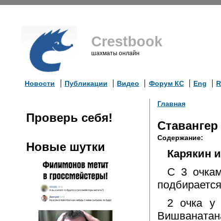
Crestbook
шахматы онлайн
Новости
Публикации
Видео
Форум КС
Eng
R
Главная
Проверь себя!
Ставангер
Содержание:
Новые шутки
Карякин 
С 3 очкам
подбирается 
2 очка у
Вишванатана