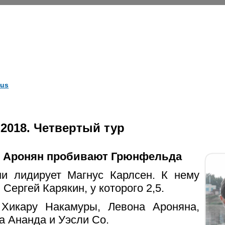
us
 2018. Четвертый тур
и Аронян пробивают Грюнфельда
и лидирует Магнус Карлсен. К нему
Сергей Карякин, у которого 2,5.
 Хикару Накамуры, Левона Ароняна,
 Ананда и Уэсли Со.