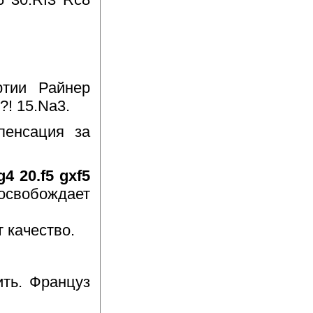
ртии Райнер
?! 15.Na3.
пенсация за
4 20.f5 gxf5
освобождает
 качество.
ить. Француз