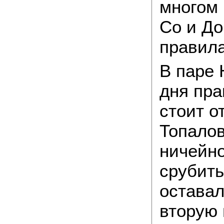
многом 
Со и До
правила
В паре 
дня пра
стоит о
Топалов
ничейно
срубить
оставал
вторую 