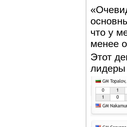
«Очевид
основны
что у м
менее о
Этот де
лидеры 