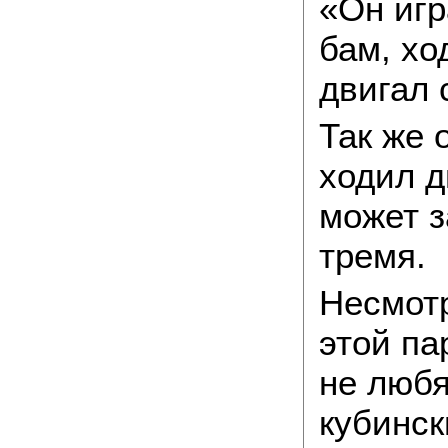
«Он игр
бам, хо
двигал 
Так же 
ходил д
может з
тремя.
Несмотр
этой па
не любя
кубинск