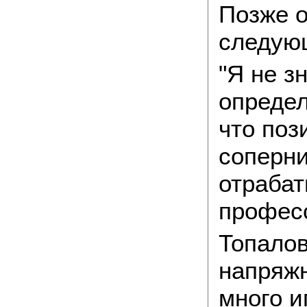
Позже о
следую
"Я не з
определ
что поз
соперни
отрабат
профес
Топалов
напряжн
много и