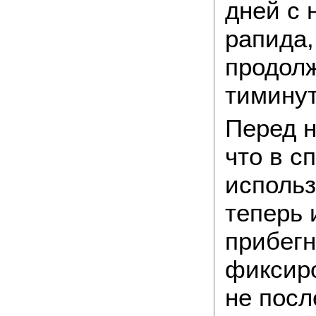
дней с 
рапида,
продолж
тиминут
Перед н
что в с
использ
теперь 
прибегн
фиксир
не посл