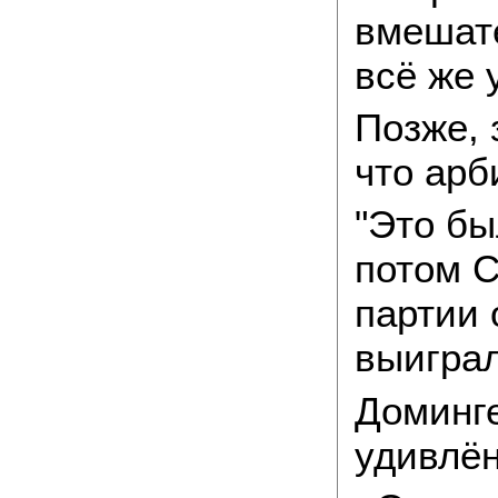
вмешате
всё же 
Позже, 
что арб
"Это бы
потом С
партии 
выигра
Доминг
удивлён