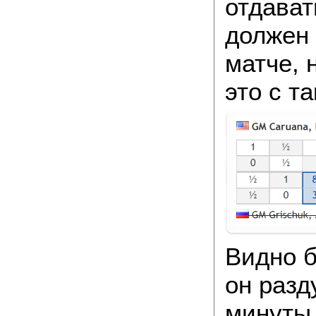
отдават
должен 
матче, 
это с т
Видно б
он раз
минуты,