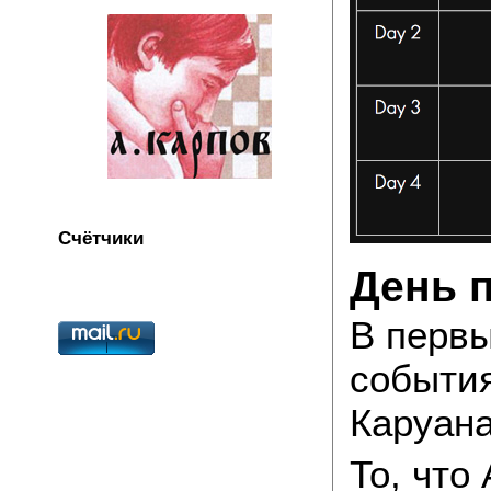
Счётчики
День 
В первы
события
Каруана
То, что