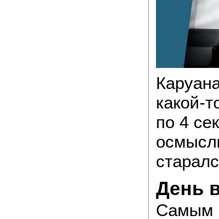
Каруана
какой-т
по 4 се
осмысли
старалс
День 
Самым 