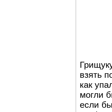
Грищуку
взять п
как упа
могли б
если бы