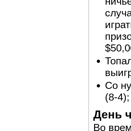
ничье
случа
играт
приз
$50,0
Топал
выигр
Со ну
(8-4);
День 
Во врем