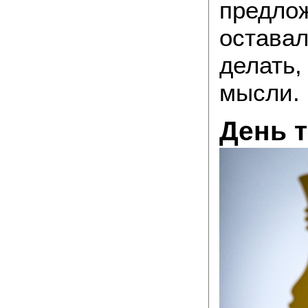
предлож
оставал
делать,
мысли.
День 