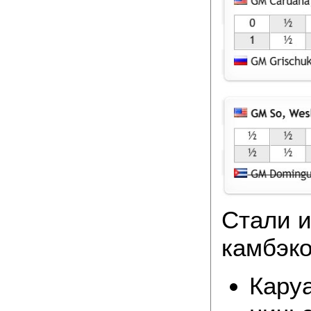
Стали 
камбэко
Каруа