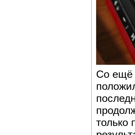
Со ещё
положил
последн
продолж
только 
результ