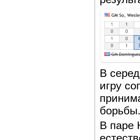
В серед
игру со
принима
борьбы
В паре 
естеств