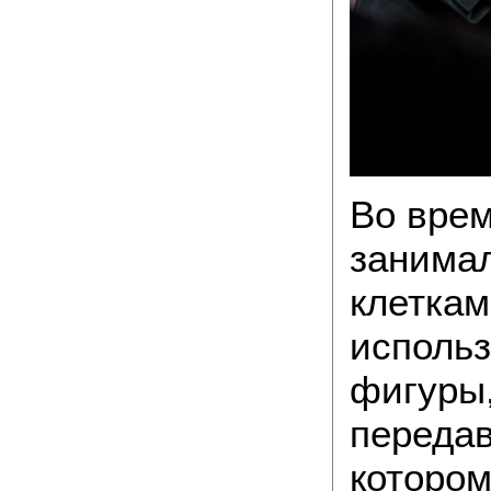
Во врем
занима
клеткам
использ
фигуры,
передав
котором