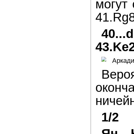
могут 
41.Rg8
40..
43.Ke
Веро
оконч
ничейн
1/2
Ян 