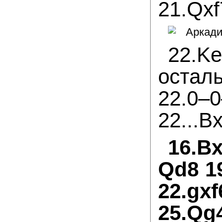
21.Qxf
22.Ke
остал
22.0–0
22...B
16.B
Qd8 19
22.gx
25.Qg