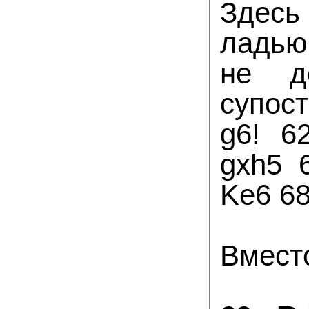
Здесь
ладью 
не до
супост
g6! 6
gxh5 
Ke6 68
Вместо