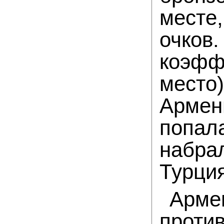
месте
очко
коэфф
место)
Армен
попал
набрал
Турция
Арм
проти