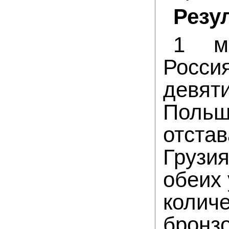
Резу
1 ме
Росси
девят
Польш
отста
Грузи
обеих 
коли
брон