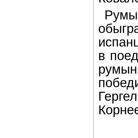
Румы
обыгр
испан
в поед
румы
побе
Герге
Корне