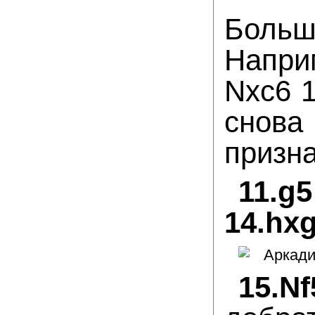
Больше
Напри
Nxc6 
снова
призн
11.g
14.hx
15.