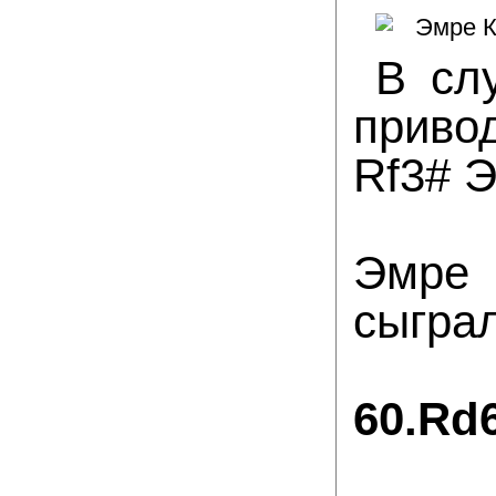
В сл
привод
Rf3# Э
Эмре 
сыгра
60.Rd