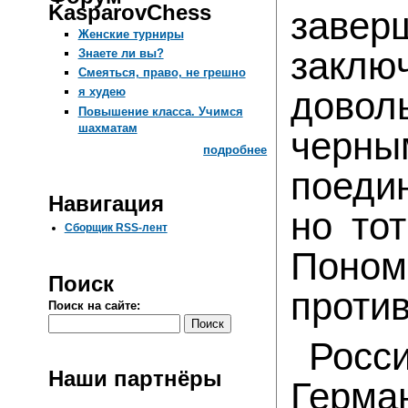
KasparovChess
завер
Женские турниры
заклю
Знаете ли вы?
Смеяться, право, не грешно
дово
я худею
Повышение класса. Учимся
шахматам
черн
подробнее
поеди
Навигация
но то
Сборщик RSS-лент
Поном
Поиск
проти
Поиск на сайте:
Росс
Наши партнёры
Герма