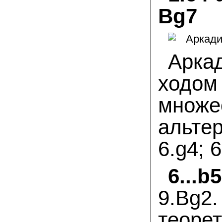
Bg7
Арка
ход
множ
альтер
6.g4; 6
6...
9.Bg
теор