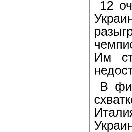
12 о
Укра
разыг
чемпи
Им ст
недос
В фи
схват
Итали
Украин