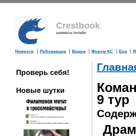
Crestbook
шахматы онлайн
Новости
Публикации
Видео
Форум КС
Eng
R
Главна
Проверь себя!
Коман
Новые шутки
9 тур
Содерж
Драм