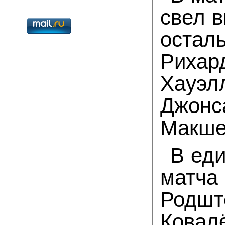
свел в
остал
Рихар
Хауэл
Джон
Макше
В еди
матч
Родшт
Ковалё