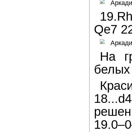
19.R
Qe7 22
На г
белых
Крас
18...
решен
19.0–