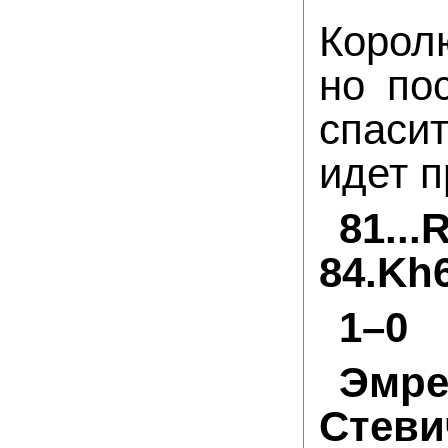
Корол
но по
спаси
идет п
81..
84.Kh
1–0
Эмр
Стеви