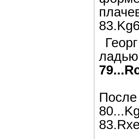
плаче
83.Kg6
Геор
ладью
79...R
Пос
80...
83.Rxe