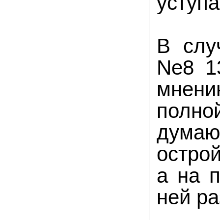
уступа
В слу
Ne8 13
мнен
полно
думаю
острой
а на 
ней ра