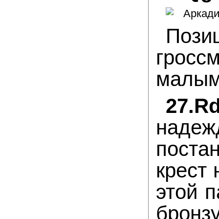
Пози
гросс
малым.
27.
надеж
поста
крест 
этой п
бронзу