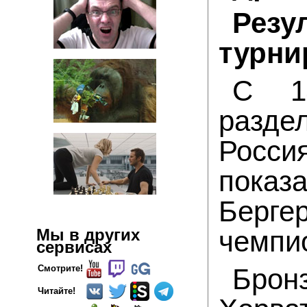
Рез
турни
C 1
разд
Росс
показ
Берге
чемпи
Мы в других
сервисах
Брон
Смотрите!
Читайте!