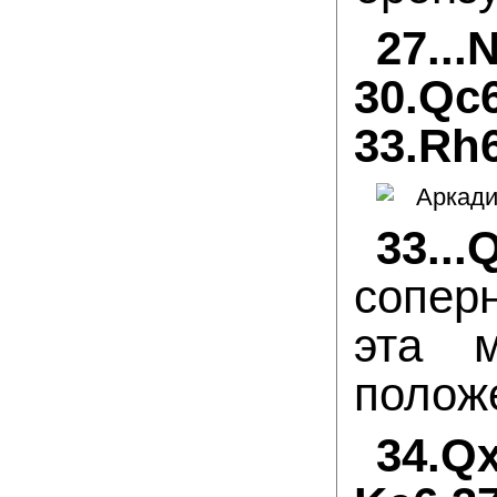
27..
30.Qc
33.Rh
33..
сопер
эта 
полож
34.Q