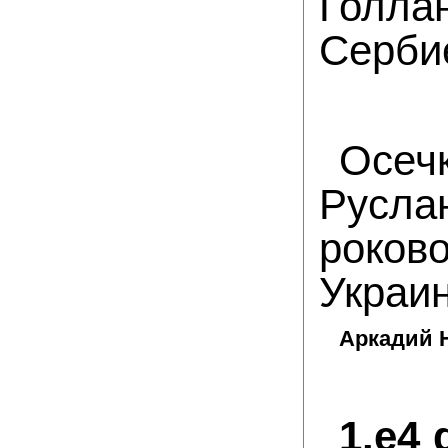
Голл
Серби
Осеч
Русл
роков
Украин
Аркадий 
1.e4 