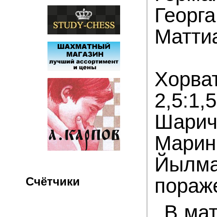
Георг
Матти
Хорва
2,5:1
Шарич
Мари
Йылма
пораж
Счётчики
В ма