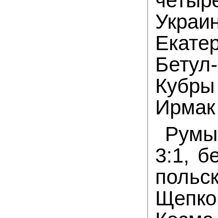
четыр
Украи
Екате
Бетул-
Кубры
Ирмак
Румы
3:1, б
польс
Щепк