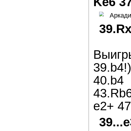
Ke6 37
39.R
Выигр
39.b4!
40.b4
43.Rb6
e2+ 47
39..