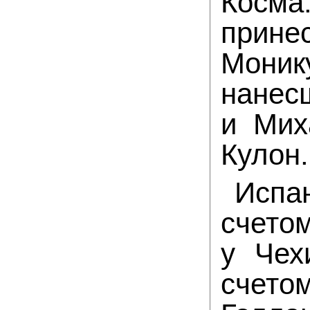
Косм
прине
Моник
нанес
и Мих
Кулон.
Испа
счетом
у Чех
счето