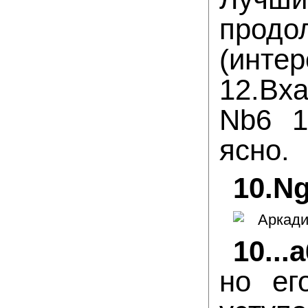
продо
(инте
12.Bxa
Nb6 1
ясно.
10.N
10..
но ег