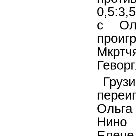
0,5:3
с Ол
проиг
Мкртч
Геворг
Гру
пере
Ольга
Нино 
Елене