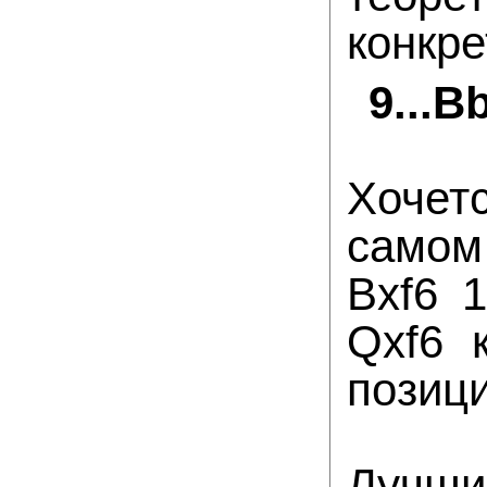
конкре
9...B
Хочет
самом 
Bxf6 
Qxf6 
позици
Лучши