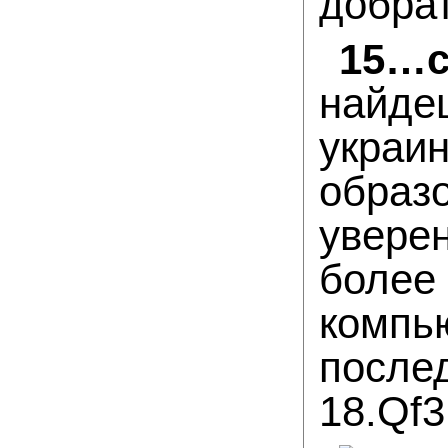
добрат
15…
найде
укра
образо
уверен
более
компь
послед
18.Qf3