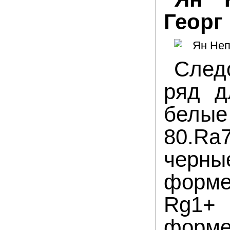
Георг
След
ряд д
белые
80.Ra7
черн
форме
Rg1+ 
форме 