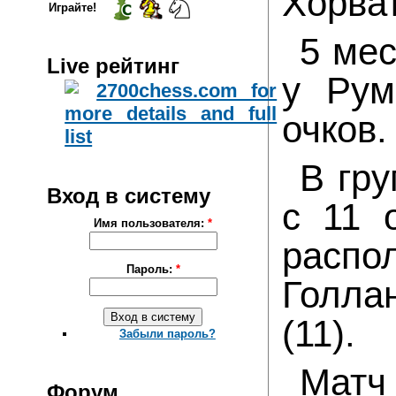
Хорват
Играйте!
5 мес
Live рейтинг
у Рум
очков.
В гр
Вход в систему
с 11 
Имя пользователя:
*
распо
Пароль:
*
Голла
(11).
Забыли пароль?
Мат
Форум