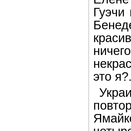
Гуэчи
Бенед
краси
ниче
некра
это я?
Укра
повтор
Ямайко