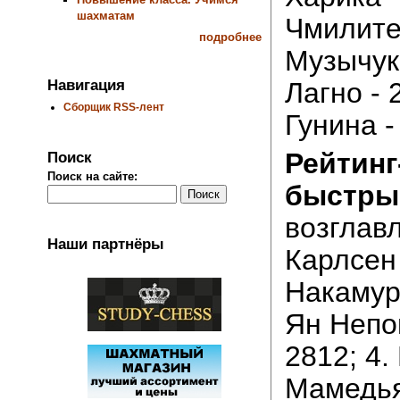
шахматам
Чмилите 
подробнее
Музычук 
Навигация
Лагно - 
Сборщик RSS-лент
Гунина -
Рейтинг
Поиск
Поиск на сайте:
быстры
возглавл
Наши партнёры
Карлсен 
Накамура
Ян Непо
2812; 4.
Мамедьяр