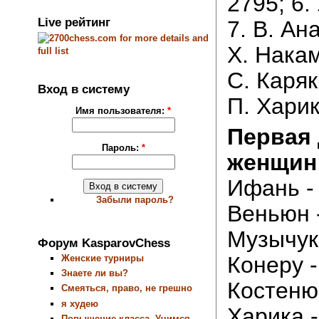
2795; 6. 
Live рейтинг
7. В. Ана
Х. Накам
С. Каряк
Вход в систему
П. Харик
Имя пользователя:
*
Первая 
Пароль:
*
женщин
Ифань - 
Забыли пароль?
Веньюн -
Музычук 
Форум KasparovChess
Конеру -
Женские турниры
Знаете ли вы?
Костенюк
Смеяться, право, не грешно
я худею
Харика -
Повышение класса. Учимся