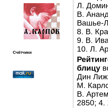
Л. Домин
В. Ананд
Вашье-Л
8. В. Кр
9. В. Ив
10. Л. А
Счётчики
Рейтинг
блицу
во
Дин Лижэ
М. Карлс
В. Артем
2850; 4.