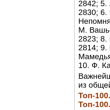
2842; 5.
2830; 6.
Непомня
М. Вашь
2823; 8.
2814; 9.
Мамедья
10. Ф. К
Важнейш
из общей
Топ-100
Топ-100