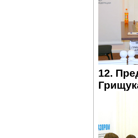
12. Пр
Грищук