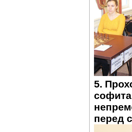
5. Прох
софита
непрем
перед 