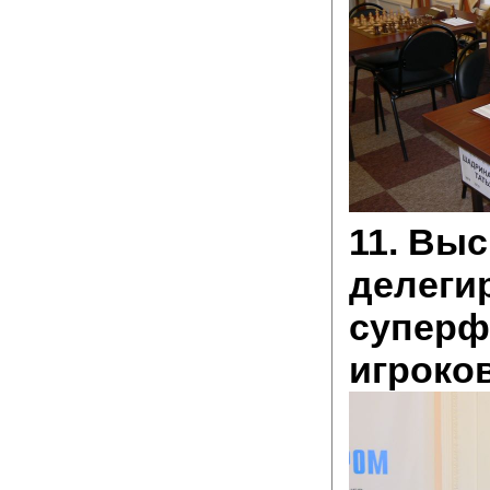
11. Вы
делеги
суперф
игроков