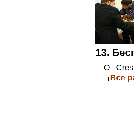
13. Бес
От Cres
Все р