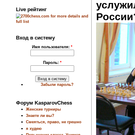
услужи
Live рейтинг
России
Вход в систему
Имя пользователя:
*
Пароль:
*
Забыли пароль?
Форум KasparovChess
Женские турниры
Знаете ли вы?
Смеяться, право, не грешно
я худею
Повышение класса. Учимся