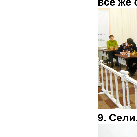
все же 
9. Сели