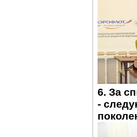
6. За с
- след
поколе