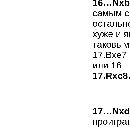
16…Nxb
самым с
остальн
хуже и я
таковым:
17.Bxe7
или 16..
17.Rxc8
17…Nxd
проигра