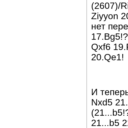
(2607)/R
Ziyyon 2
нет пере
17.Bg5!?
Qxf6 19
20.Qe1!
И тепер
Nxd5 21
(21...b5!
21...b5 