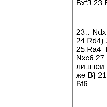
Bxf3 23.
23…Ndxb
24.Rd4) 
25.Ra4!
Nxc6 27
лишней 
же
В)
21
Bf6.