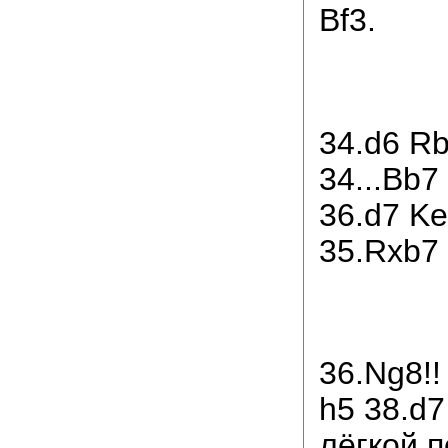
Bf3.
34.d6 Rb
34...Bb7
36.d7 Ke
35.Rxb7
36.Ng8!!
h5 38.d7
лёгкой п