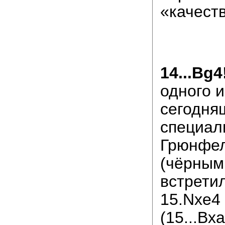
«качест
14...Bg4
одного и
сегодня
специал
Грюнфе
(чёрным
встретил
15.Nxe4
(15...Bx