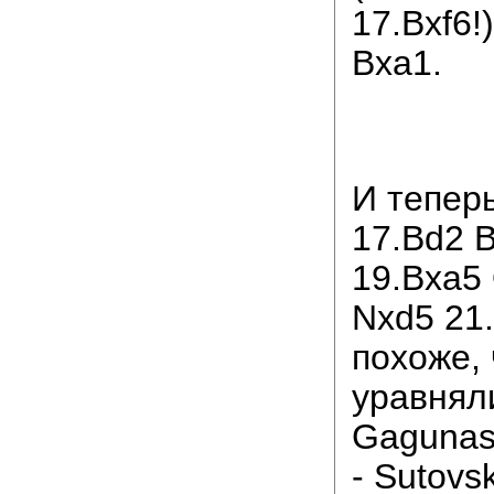
17.Bxf6!
Bxa1.
И тепер
17.Bd2 B
19.Bxa5
Nxd5 21.
похоже,
уравняли
Gagunash
- Sutovs