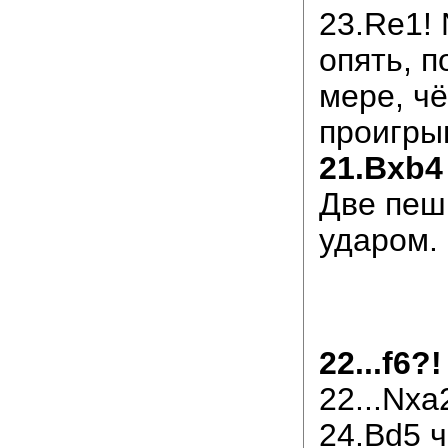
23.Re1! 
опять, п
мере, ч
проигры
21.Bxb4
Две пеш
ударом.
22...f6?!
22...Nxa
24.Bd5 