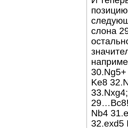
И тепер
позицию
следующ
слона 2
остальн
значите
наприме
30.Ng5+
Ke8 32.
33.Nxg4;
29…Bc8!
Nb4 31.
32.exd5 