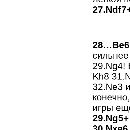
27.Ndf7
28…Be6
сильнее 
29.Ng4!
Kh8 31.
32.Ne3 и
конечно,
игры ещ
29.Ng5+
30.Nxe6