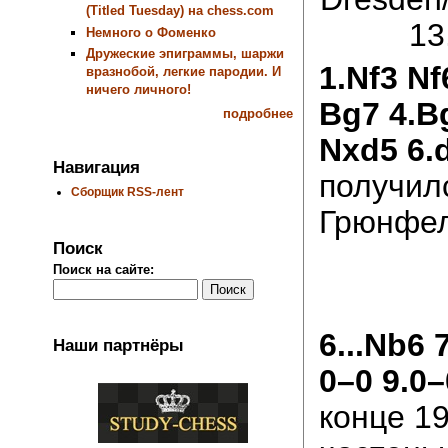
(Titled Tuesday) на chess.com
13
Немного о Фоменко
Дружеские эпиграммы, шаржи
1.Nf3 Nf
вразнобой, легкие пародии. И
ничего личного!
Bg7 4.B
подробнее
Nxd5 6.
Навигация
получил
Сборщик RSS-лент
Грюнфел
Поиск
Поиск на сайте:
6...Nb6 
Наши партнёры
0–0 9.0
конце 19