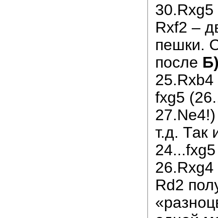
30.Rxg5
Rxf2 – 
пешки. 
после
Б
25.Rxb4
fxg5 (26
27.Ne4!)
т.д. Так
24...fxg
26.Rxg4
Rd2 пол
«разноц