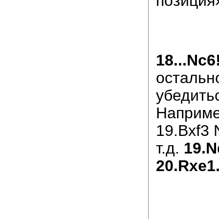
позиция
18...Nc6
остально
убедитьс
Например
19.Bxf3 
т.д.
19.N
20.Rxe1