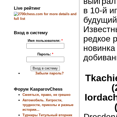
выиграл
Live рейтинг
в 10-й и
будущий
Известн
Вход в систему
редкое 
Имя пользователя:
*
новинка 
Пароль:
*
добиван
Забыли пароль?
Tkachie
(
Форум KasparovChess
Iordach
Смеяться, право, не грешно
Автомобиль. Хитрости,
трудности, приколы и разные
истории...
Dresden
Турниры Титульный вторник