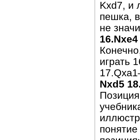
Kxd7, и
пешка, 
не значи
16.Nxe4
Конечно
играть 1
17.Qxa1
Nxd5 18
Позиция
учебник
иллюст
понятие