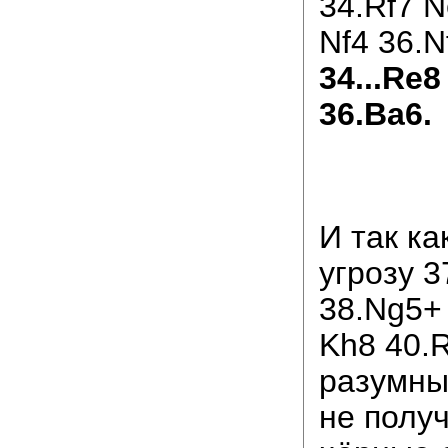
34.Rf7 N
Nf4 36.Nf
34...Re8
36.Ba6.
И так ка
угрозу 3
38.Ng5+
Kh8 40.
разумны
не получ