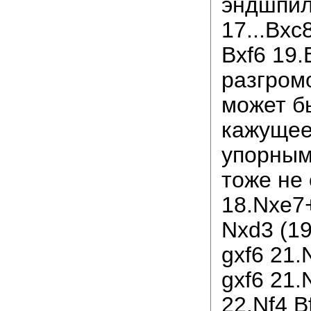
эндшпил
17...Bxc
Bxf6 19.
разгром
может бы
кажущее
упорным
тоже не 
18.Nxe7
Nxd3 (19
gxf6 21.
gxf6 21
22.Nf4 Bf