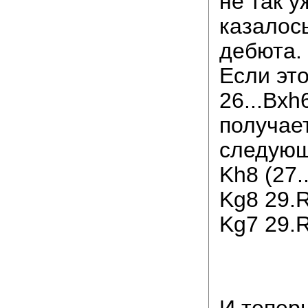
не так у
казалос
дебюта. 
Если это
26...Bxh
получае
следующ
Kh8 (27.
Kg8 29.R
Kg7 29.