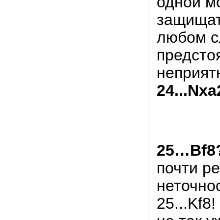
одной м
защищат
любом с
предсто
неприят
24...Nxa
25…Bf8
почти р
неточно
25...Kf8