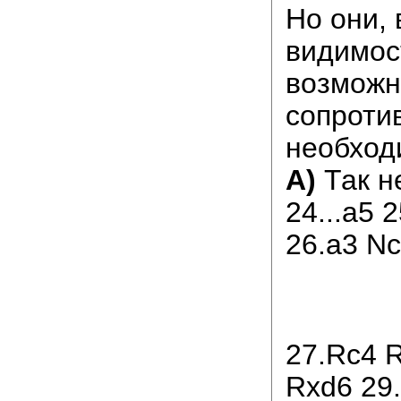
Но они, 
видимос
возможн
сопроти
необход
А)
Так н
24...a5 
26.a3 Nc
27.Rc4 
Rxd6 29