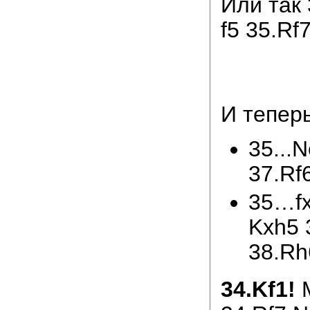
Или так 
f5 35.Rf7
И теперь
35...
37.Rf6
35…fx
Kxh5 
38.Rh
34.Kf1!