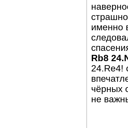
наверно
страшно,
именно 
следова
спасени
Rb8 24.
24.Re4! 
впечатл
чёрных 
не важ