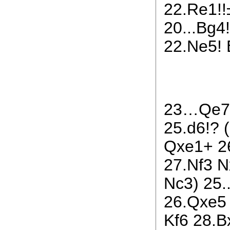
22.Re1!!
20...Bg4
22.Ne5! 
23…Qe7!
25.d6!? 
Qxe1+ 2
27.Nf3 
Nc3) 25.
26.Qxe5 
Kf6 28.B