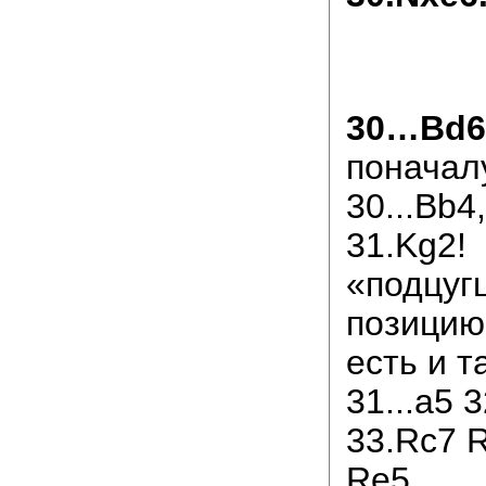
30…Bd6
поначал
30...Bb4
31.Kg2!
«подцуг
позицию
есть и т
31...a5 
33.Rc7 
Re5.