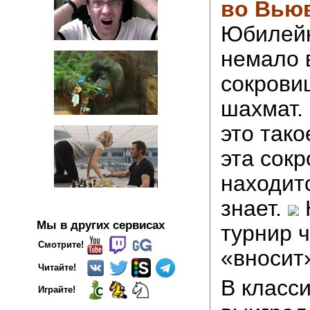
во Вью
Юбилей
немало 
сокрови
шахмат.
это тако
эта сок
находитс
знает.
Мы в других сервисах
турнир ч
Смотрите!
«вносит»
Читайте!
В класс
Играйте!