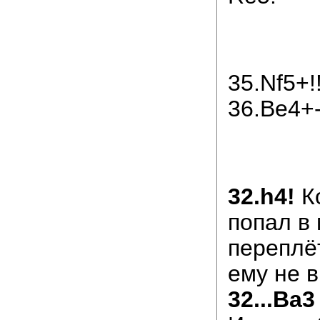
35.Nf5+!
36.Be4+
32.h4!
К
попал в
переплёт
ему не 
32...Ba3