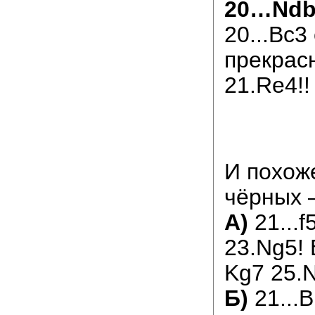
20…Ndb
20...Bc3
прекрас
21.Re4!!
И похоже
чёрных 
А)
21...f
23.Ng5!
Kg7 25.N
Б)
21...