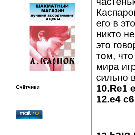
частень
Каспаро
его в эт
никто не
это гово
том, что
мира иг
сильно в
10.Re1 e
Счётчики
12.e4 c6