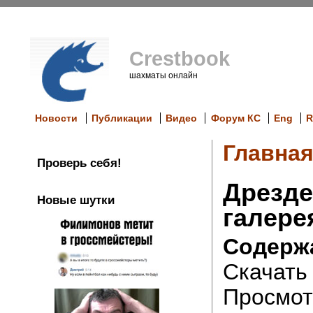
Crestbook
шахматы онлайн
Новости
Публикации
Видео
Форум КС
Eng
R
Главна
Проверь себя!
Дрезде
Новые шутки
галере
Содерж
Скачат
Просмот