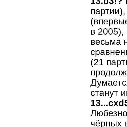
13.b3!?
партии),
(впервы
в 2005),
весьма 
сравнен
(21 парт
продолж
Думается
станут и
13...cxd
Любезно
чёрных 