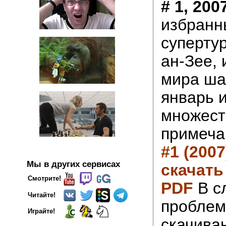
# 1, 200
избранн
супертур
ан-Зее,
мира ша
январь и
множест
примеча
#1 (2007
Мы в других сервисах
скачать 
Смотрите!
PDF
В с
Читайте!
проблем
Играйте!
скачива