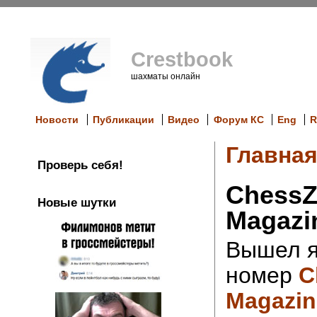
Crestbook
шахматы онлайн
Новости
Публикации
Видео
Форум КС
Eng
R
Главна
Проверь себя!
ChessZ
Новые шутки
Magazin
Вышел я
номер
C
Magazin