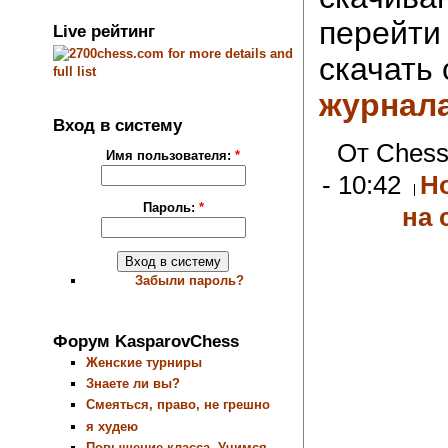
перейти 
Live рейтинг
скачать 
журнал
Вход в систему
От Chess
Имя пользователя:
*
- 10:42
Н
Пароль:
*
на 
Забыли пароль?
Форум KasparovChess
Женские турниры
Знаете ли вы?
Смеяться, право, не грешно
я худею
Повышение класса. Учимся