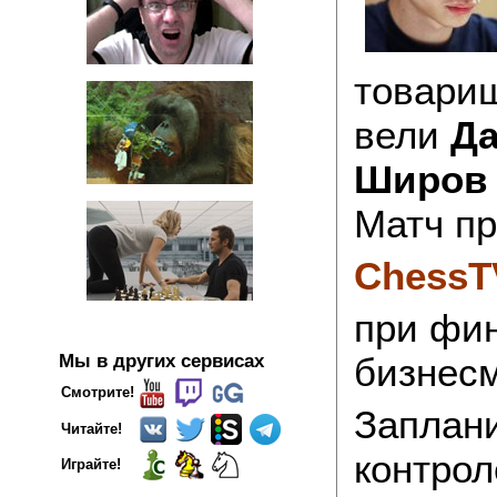
товарищ
вели
Да
Широв 
Матч п
ChessT
при фи
Мы в других сервисах
бизнесм
Смотрите!
Заплан
Читайте!
контрол
Играйте!