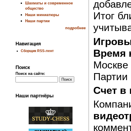
добавле
Шахматы и современное
общество
Итог бл
Наши миниатюры
Наши партии
учитыва
подробнее
Игровы
Навигация
Время 
Сборщик RSS-лент
Москве
Поиск
Партии
Поиск на сайте:
Счет в 
Наши партнёры
Компан
видеот
коммен