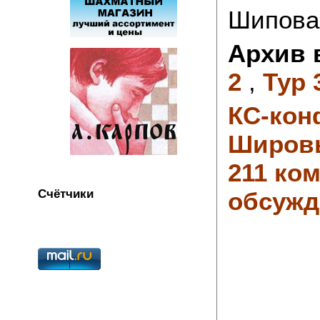
Шипова
Архив 
2
,
Тур 
КС-кон
Широв
211 ко
Счётчики
обсужд