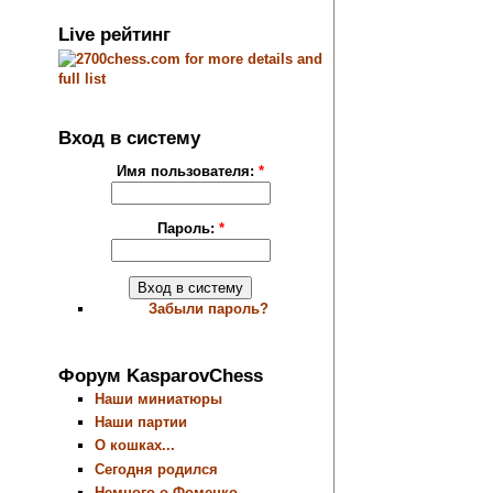
Live рейтинг
Вход в систему
Имя пользователя:
*
Пароль:
*
Забыли пароль?
Форум KasparovChess
Наши миниатюры
Наши партии
О кошках...
Сегодня родился
Немного о Фоменко