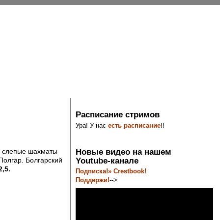
Расписание стримов
Ура! У нас
есть расписание
!!
Новые видео на нашем
в слепые шахматы
Youtube-канале
олгар. Болгарский
2,5.
Подписка!» Crestbook!
Поддержи!
-->