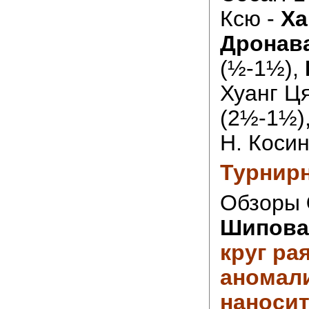
Ксю -
Ха
Дронав
(½-1½),
Хуанг Ця
(2½-1½)
Н. Коси
Турнирн
Обзоры
Шипова
круг ра
аномал
наносит