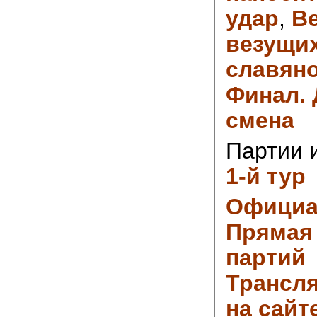
удар
,
В
везущи
славян
Финал. 
смена
Партии 
1-й тур
Официа
Прямая
партий
Трансля
на сайт