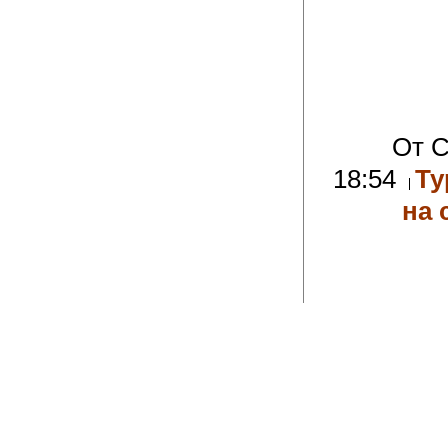
От C
18:54
Т
на 