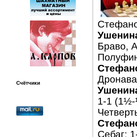
Стефано
Ушенин
Браво, А
Полуфи
Стефан
Дронава
Счётчики
Ушенин
1-1 (1½-
Четверт
Стефан
Себаг: 1