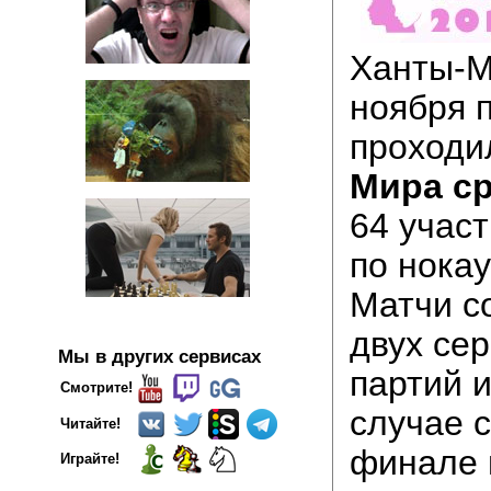
Ханты-М
ноября 
проход
Мира с
64 учас
по нокау
Матчи с
двух се
Мы в других сервисах
партий и
Смотрите!
случае с
Читайте!
финале 
Играйте!