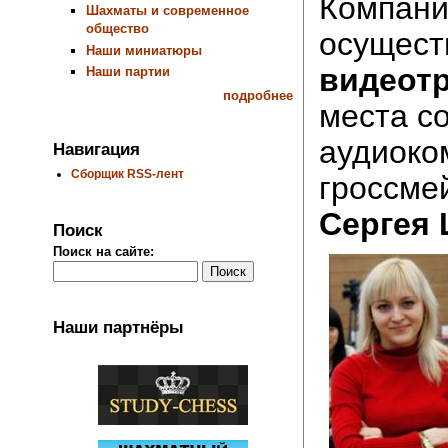
Компан
Шахматы и современное
общество
осущест
Наши миниатюры
видеот
Наши партии
подробнее
места с
аудиоко
Навигация
Сборщик RSS-лент
гроссме
Сергея
Поиск
Поиск на сайте:
Наши партнёры