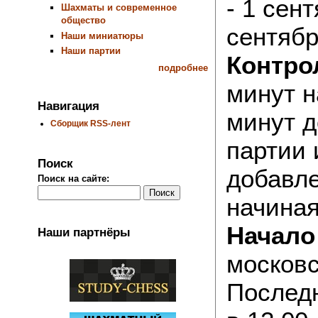
- 1 сент
Шахматы и современное
общество
сентябр
Наши миниатюры
Наши партии
Контро
подробнее
минут н
Навигация
минут д
Сборщик RSS-лент
партии 
Поиск
добавле
Поиск на сайте:
начиная
Начало
Наши партнёры
московс
Последн