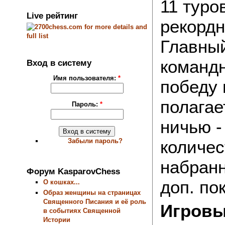
11 туро
Live рейтинг
рекордн
Главный
командн
Вход в систему
Имя пользователя:
*
победу 
полагае
Пароль:
*
ничью -
количес
Забыли пароль?
набранн
Форум KasparovChess
доп. по
О кошках...
Образ женщины на страницах
Священного Писания и её роль
Игровы
в событиях Священной
Истории