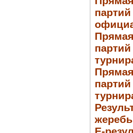
Прямая
партий
официа
Прямая
партий
турнир
Прямая
партий
турнир
Резуль
жеребь
Е-резу