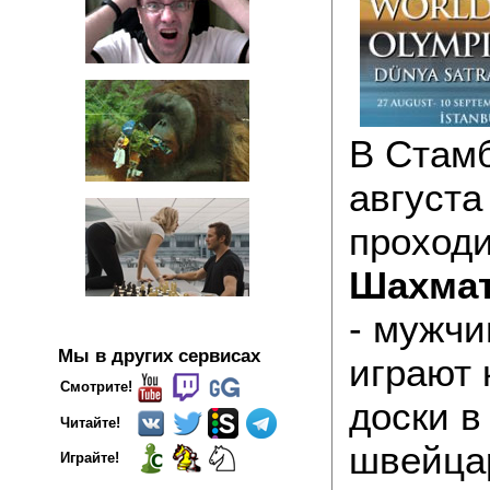
В Стамб
августа
проход
Шахмат
- мужч
Мы в других сервисах
играют 
Смотрите!
доски в
Читайте!
швейца
Играйте!