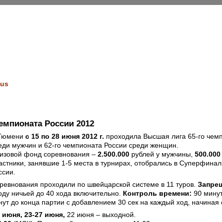
us
емпионата России 2012
Тюмени
с 15 по 28 июня 2012 г.
проходила Высшая лига 65-го чем
еди мужчин и 62-го чемпионата России среди женщин.
изовой фонд соревнования –
2.500.000
рублей у мужчины,
500.000
астники, занявшие 1-5 места в турнирах, отобрались в Суперфина
ссии.
ревнования проходили по швейцарской системе в 11 туров.
Запре
оду ничьей до 40 хода включительно.
Контроль времени:
90 минут
нут до конца партии с добавлением 30 сек на каждый ход, начиная 
 июня, 23-27 июня,
22 июня – выходной.