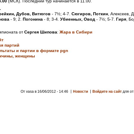
3.00
(МСК). Последний тур начинается в 11.00.
.
рейкин, Дубов, Витюгов
- 7½; 4-7.
Сюгиров, Поткин
, Алексеев, Д
нова
- 9; 2.
Погонина
- 8; 3-4.
Убиенных, Овод
- 7½; 5-7.
Гиря
, Б
мпионата от
Сергея Шипова
:
Жара в Сибири
йт
я партий
льтаты и партии в формате pgn
жчины,
женщины
От vasa в 16/06/2012 - 14:46
Новости
Войдите на сайт
для от