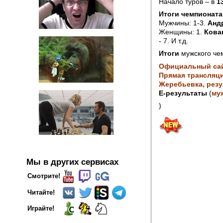
Начало туров – в
1
Итоги чемпионата
Мужчины: 1-3.
Анд
Женщины: 1.
Кова
- 7. И т.д.
Итоги
мужского че
Официальный са
Прямая трансляци
Жеребьевка, резу
Е-результаты
(
му
)
Мы в других сервисах
Смотрите!
Читайте!
Играйте!