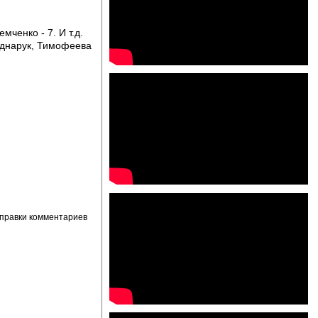
емченко - 7. И т.д.
однарук, Тимофеева
правки комментариев