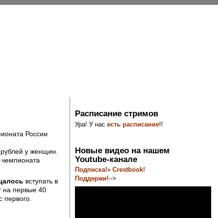
Расписание стримов
Ура! У нас
есть расписание
!!
пионата России
Новые видео на нашем
рублей у женщин.
Youtube-канале
л чемпионата
Подписка!» Crestbook!
Поддержи!
-->
щалось
вступать в
 на первые 40
с первого.