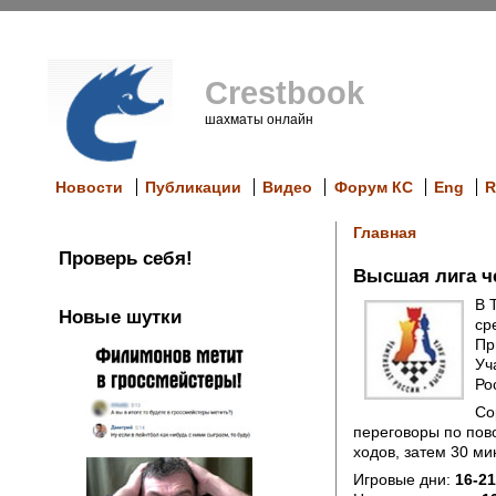
Crestbook
шахматы онлайн
Новости
Публикации
Видео
Форум КС
Eng
R
Главная
Проверь себя!
Высшая лига ч
В 
Новые шутки
ср
Пр
Уч
Ро
Со
переговоры по пов
ходов, затем 30 ми
Игровые дни:
16-21