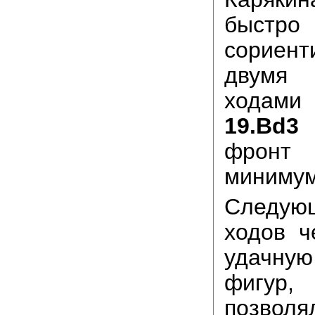
быстро
сориен
двум
ход
19.Bd3 
фронт
минимум
Следую
ходов ч
удачную
фигур
позв