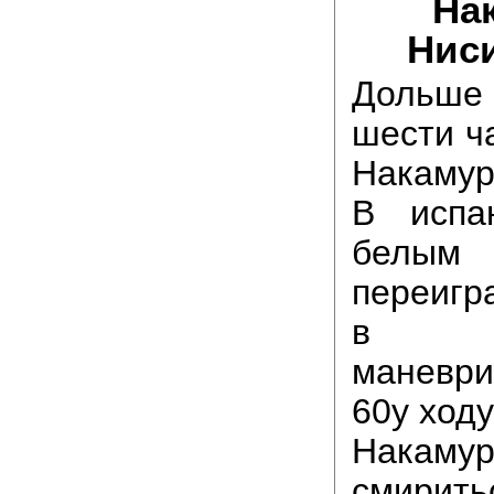
На
Ниси
Дольше 
шести ч
Накамур
В испа
белым 
переигр
в по
маневри
60у ходу
Накам
смирить