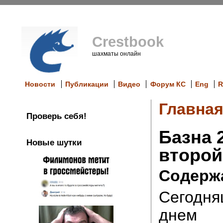
Crestbook
шахматы онлайн
Новости
Публикации
Видео
Форум КС
Eng
R
Главна
Проверь себя!
Базна 
Новые шутки
второй
Содерж
Сегодня
днем п