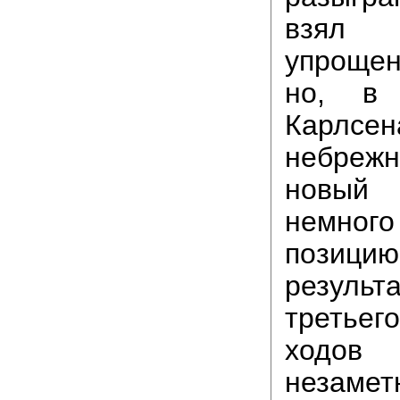
взял
упроще
но, в 
Карлсе
небреж
новы
немно
позици
результ
третье
ходо
незаме