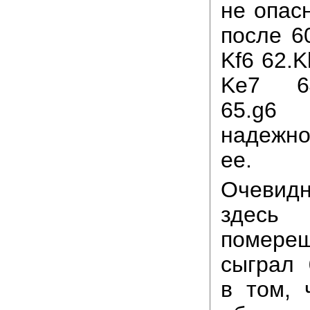
не опас
после 60
Kf6 62.
Ke7 6
65.g6
надежн
ее.
Очевид
здес
помере
сыграл
в том, 