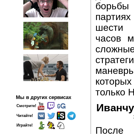
борьбы
партия
шести
часов 
сложны
стратег
маневр
котор
только 
Мы в других сервисах
Иванчу
Смотрите!
Читайте!
Играйте!
После