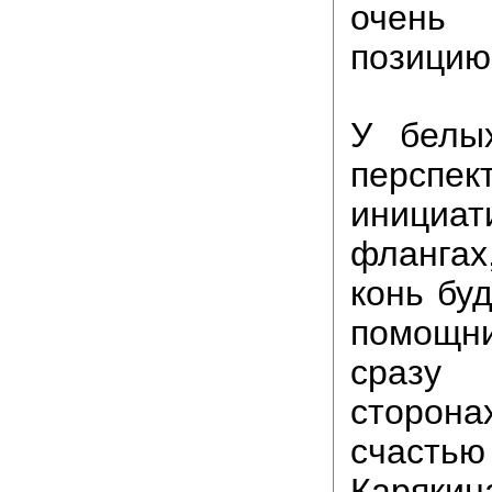
очень 
позицию
У белы
перспек
инициат
фланга
конь бу
помощни
сраз
сторон
счас
Каряки