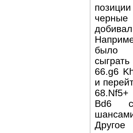
позиции
чер
добива
Напри
было п
сыграт
66.g6 K
и перей
68.Nf5+
Bd6 с
шансам
Другое