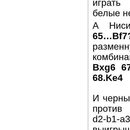
играть
белые н
А Ниси
65…Bf7
размен
комби
Bxg6 6
68.Ke4
И черны
против 
d2-b
выигры