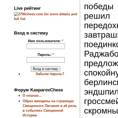
побед
Live рейтинг
реши
передо
завтраш
Вход в систему
Имя пользователя:
*
поедин
Радж
Пароль:
*
предло
спокой
Забыли пароль?
берлинс
эндшпил
Форум KasparovChess
О кошках...
гроссме
Образ женщины на страницах
Священного Писания и её роль
скромны
в событиях Священной
Истории