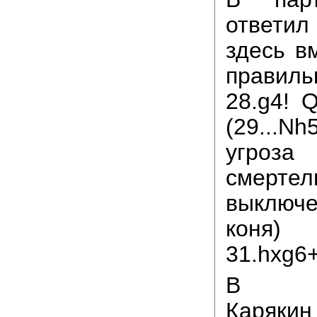
ответ
здесь в
прави
28.g4! 
(29...N
угро
смерте
выключе
коня)
31.hxg6+
В да
Каряки