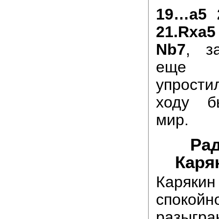
19…a5 
21.Rxa
Nb7
, з
еще 
упрости
ходу б
мир.
Ра
Каря
Каря
спокойн
разыгра