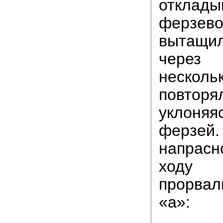
отклады
ферзев
вытащил
через
неск
повто
уклоняя
ферзей.
напрас
ходу
прорвал
«а»: