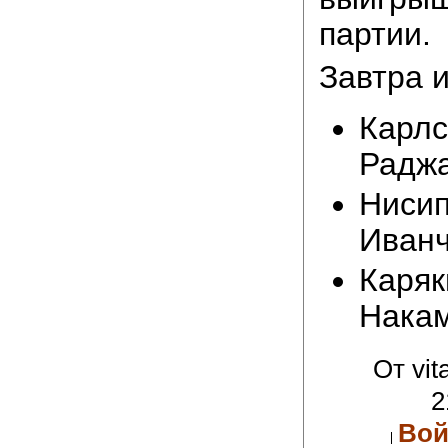
партии.
Завтра и
Карлс
Раджа
Нисип
Иванч
Каряк
Накам
От vit
2
Вой