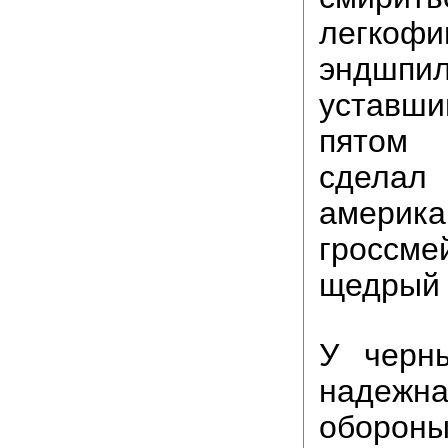
легкофи
эндш
уставши
пятом
сделал
америка
гроссме
щедрый 
У черн
надеж
обороны