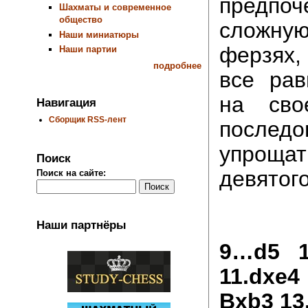
предп
Шахматы и современное
общество
сложну
Наши миниатюры
ферзях
Наши партии
подробнее
все рав
на сво
Навигация
Сборщик RSS-лент
последо
упрощат
Поиск
девятого
Поиск на сайте:
Наши партнёры
9…d5 1
11.dxe
Bxb3 13