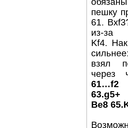
обязан
пешку п
61. Bxf
из-
Kf4. На
сильне
взял п
через 
61…f2 
63.g5+
Be8 65.
Возможн