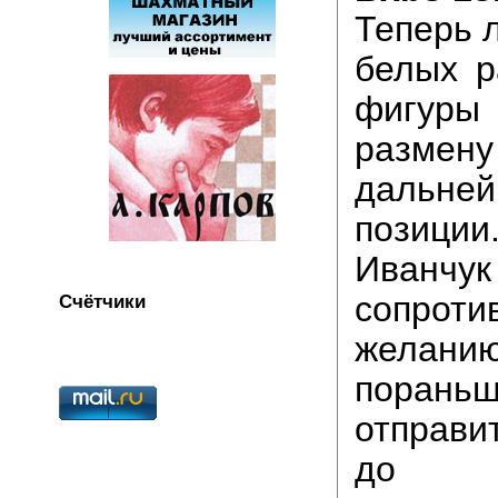
Теперь 
белых р
фигуры
размен
дальне
позиц
Иванчу
сопроти
Счётчики
желани
порань
отправи
до п