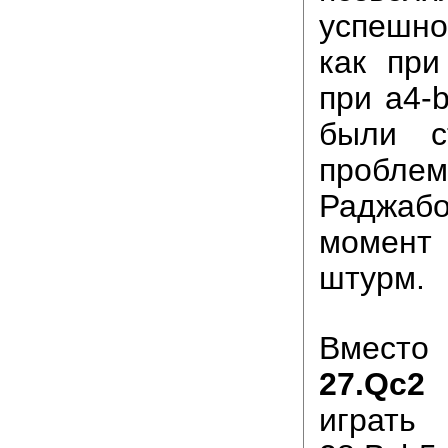
успешн
как при
при a4-
были с
проблем
Раджаб
момен
штурм.
Вместо
27.Qc2
играть