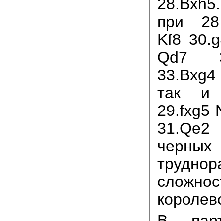
28.Bxh5
при 28
Kf8 30.
Qd7 3
33.Bxg4
так и 
29.fxg5
31.Qe2 
черных
трудно
сложнос
королев
В парт