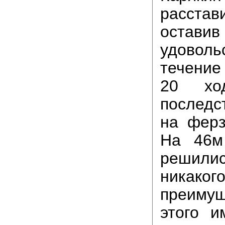
расста
остави
удово
течени
20 ход
последс
на ферз
На 46м
решилис
никаког
преим
этого и