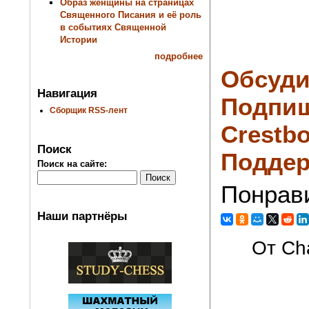
Образ женщины на страницах
Священного Писания и её роль
в событиях Священной
Истории
подробнее
Обсуди
Навигация
Подпиш
Сборщик RSS-лент
Crestbo
Поиск
Поддер
Поиск на сайте:
Понрав
Наши партнёры
От Cha