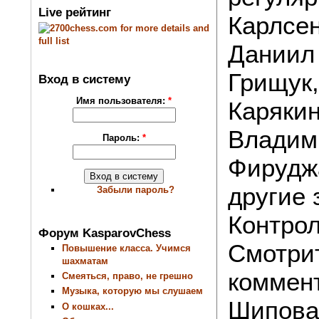
Live рейтинг
Карлсен
Даниил
Грищук
Вход в систему
Имя пользователя:
*
Карякин
Владим
Пароль:
*
Фирудж
другие
Забыли пароль?
Контрол
Форум KasparovChess
Смотри
Повышение класса. Учимся
шахматам
коммен
Смеяться, право, не грешно
Музыка, которую мы слушаем
Шипова
О кошках...