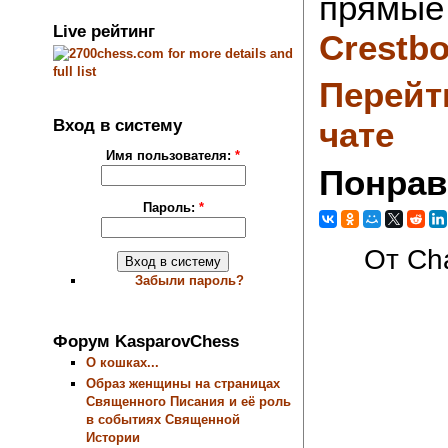
прямые 
Live рейтинг
Crestb
Перейт
Вход в систему
чате
Имя пользователя:
*
Понрав
Пароль:
*
От Cha
Забыли пароль?
Форум KasparovChess
О кошках...
Образ женщины на страницах
Священного Писания и её роль
в событиях Священной
Истории