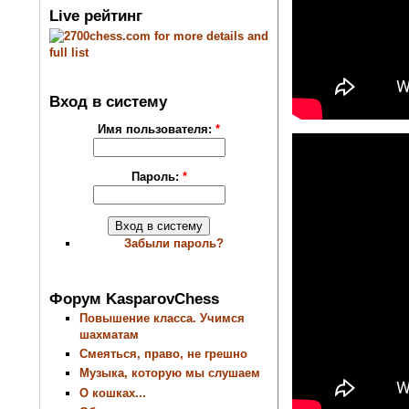
Live рейтинг
Вход в систему
Имя пользователя:
*
Пароль:
*
Забыли пароль?
Форум KasparovChess
Повышение класса. Учимся
шахматам
Смеяться, право, не грешно
Музыка, которую мы слушаем
О кошках...