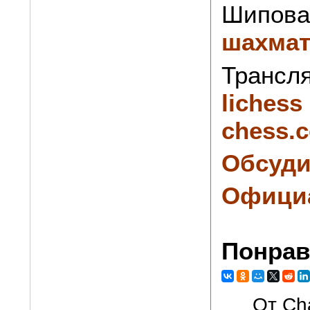
Шипова
шахма
Трансля
lichess
chess.
Обсуди
Официа
Понрав
От Cha