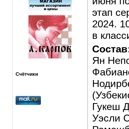
июня по
этап се
2024. 1
в класс
Состав
Ян Непо
Фабиан
Счётчики
Нодирб
(Узбеки
Гукеш Д
Уэсли С