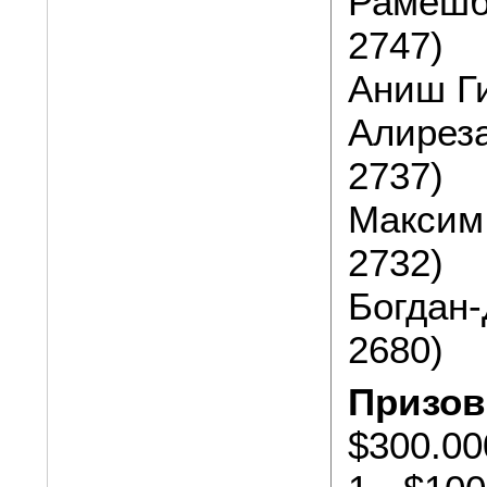
Рамешб
2747)
Аниш Ги
Алирез
2737)
Максим
2732)
Богдан-
2680)
Призов
$300.00