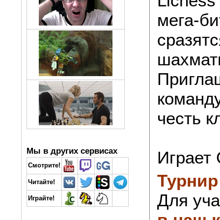
Lichess
мега-би
сразят
шахмат
Приглаш
команд
честь к
Мы в других сервисах
Играет 
Смотрите!
Турнир
Читайте!
Для уча
Играйте!
в наш 