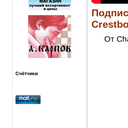
Подпис
Crestbo
От Cha
Счётчики