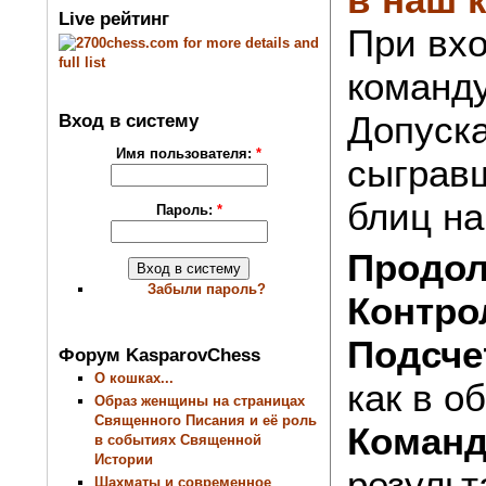
Live рейтинг
При вхо
команду
Допуска
Вход в систему
Имя пользователя:
*
сыгравш
блиц на
Пароль:
*
Продол
Забыли пароль?
Контро
Подсче
Форум KasparovChess
О кошках...
как в о
Образ женщины на страницах
Священного Писания и её роль
Команд
в событиях Священной
Истории
результ
Шахматы и современное