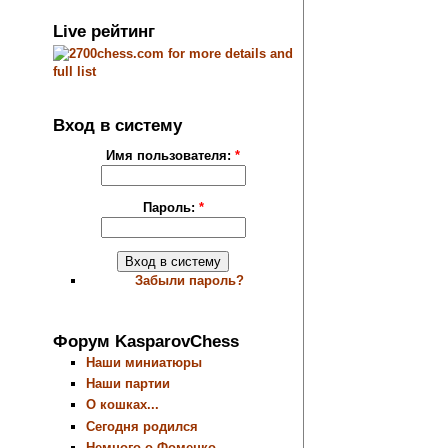
Live рейтинг
Вход в систему
Имя пользователя:
*
Пароль:
*
Забыли пароль?
Форум KasparovChess
Наши миниатюры
Наши партии
О кошках...
Сегодня родился
Немного о Фоменко