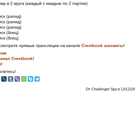
нир в 2 круга (каждый с каждым по 2 партии)
мск (рапид)
мск (рапид)
мск (рапид)
мск (блиц)
мск (блиц)
смотрите прямые трансляции на канале
Crestbook шахматы
!
уме
анал Crestbook!
л!
литесь!
От Challenger Spy в 13/12/20