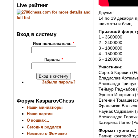
Live рейтинг
Друзья!
14 по 19 декабря 
шахматы и блиц
Призовой фонд т
Вход в систему
1 - 3600000
2 - 2400000
Имя пользователя:
*
3 - 1800000
4 - 1500000
5 - 1200000
Пароль:
*
Участники:
Сергей Карякин (Ро
Владислав Артемье
Забыли пароль?
Александр Грищук 
Теймур Раджабов (
Эресто Инаркиев (
Форум KasparovChess
Евгений Томашевск
Франсиско Вальехо
Наши миниатюры
Раунак Садхвани (
Наши партии
Александра Горячк
О кошках...
Катерина Лагно (Ро
Сегодня родился
Формат турнира:
Немного о Фоменко
Рапид: круговой ту