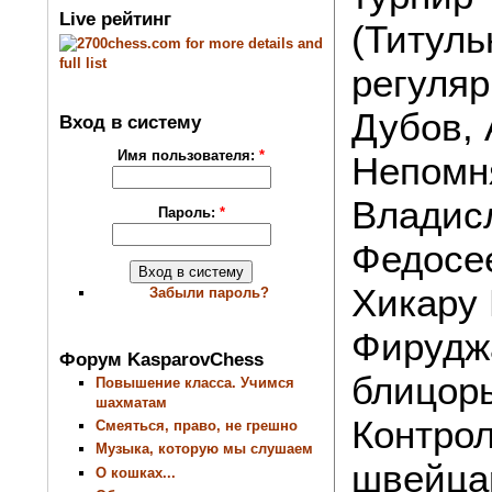
Live рейтинг
(Титуль
регуляр
Дубов, 
Вход в систему
Имя пользователя:
*
Непомн
Владис
Пароль:
*
Федосе
Хикару 
Забыли пароль?
Фирудж
Форум KasparovChess
блицор
Повышение класса. Учимся
шахматам
Контрол
Смеяться, право, не грешно
Музыка, которую мы слушаем
швейцар
О кошках...