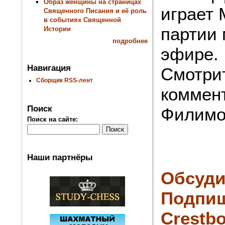
Образ женщины на страницах
играет 
Священного Писания и её роль
в событиях Священной
партии 
Истории
подробнее
эфире.
Навигация
Смотри
Сборщик RSS-лент
коммен
Поиск
Филимо
Поиск на сайте:
Наши партнёры
Обсуди
Подпиш
Crestbo