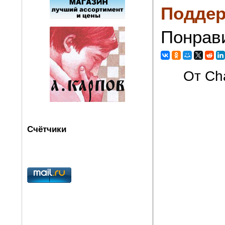
Поддер
Понрав
От Cha
Счётчики