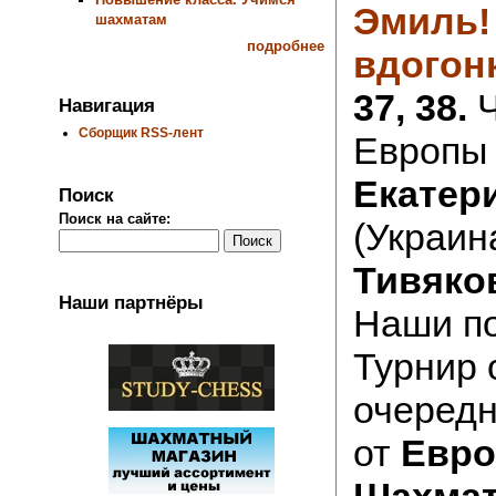
Эмиль!
шахматам
подробнее
вдогон
37, 38.
Ч
Навигация
Сборщик RSS-лент
Европы 
Екатер
Поиск
Поиск на сайте:
(Украин
Тивяко
Наши партнёры
Наши по
Турнир 
очеред
от
Евро
Шахмат