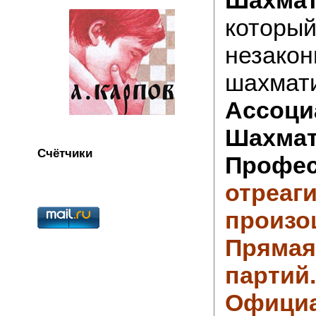
который
незакон
шахмати
Ассоци
Шахма
Счётчики
Профес
отреаг
произо
Прямая
партий.
Официа