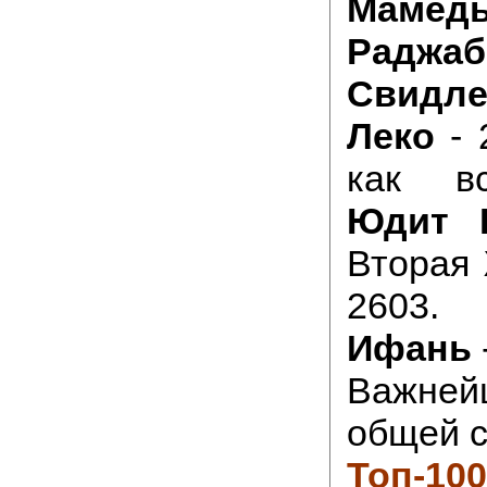
Мамед
Раджаб
Свидл
Леко
- 
как вс
Юдит 
Вторая
2603
Ифань
Важней
общей с
Топ-100