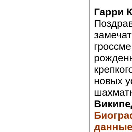
Гарри 
Поздра
замечат
гроссме
рождень
крепког
новых у
шахматн
Википе
Биогра
данные