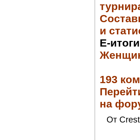
турнир
Состав
и стати
Е-итоги
Женщи
193 ко
Перейт
на фор
От Crest