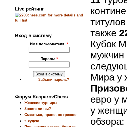
контин
Live рейтинг
титулов
также
2
Вход в систему
Кубок М
Имя пользователя:
*
мужчин
Пароль:
*
следую
Мира у 
Забыли пароль?
Призов
Форум KasparovChess
евро у 
Женские турниры
у женщи
Знаете ли вы?
Смеяться, право, не грешно
обзора:
я худею
Повышение класса. Учимся