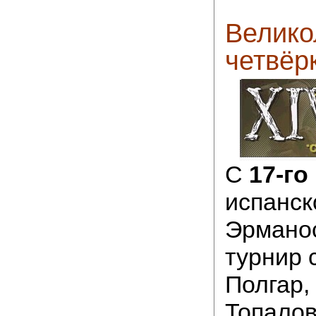
Велико
четвёр
C
17-го
испанск
Эрманос
турнир 
Полгар,
Топалов