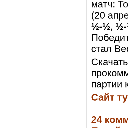
матч: Т
(20 апр
½-½
,
½
Победи
стал Ве
Скачать
проком
партии 
Сайт т
24 ком