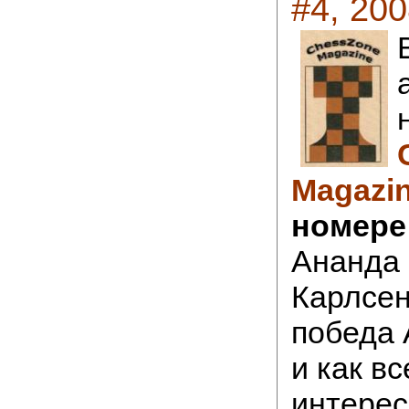
#4, 20
Magazi
номере
Ананда 
Карлсен
победа 
и как в
интерес