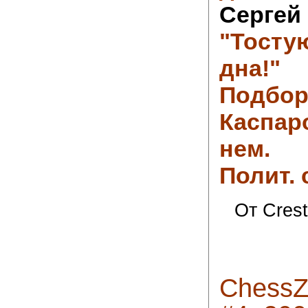
Сергей
"Тосту
дна!"
Подбор
Каспаро
нем.
Полит. 
От Crest
ChessZ