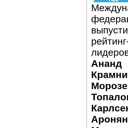
Междун
федер
выпу
рейтин
лидеро
Ананд
Крамни
Морозе
Топало
Карлсе
Аронян