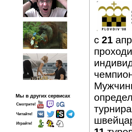
с
21
апр
проход
индиви
чемпион
Мужчин
определ
Мы в других сервисах
Смотрите!
турнира
Читайте!
швейцар
Играйте!
11
туро