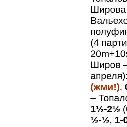
Широва
Вальехо
полуфи
(4 парт
20m+10s
Широв –
апреля)
(жми!)
,
– Топал
1½-2½
(
½-½
,
1-