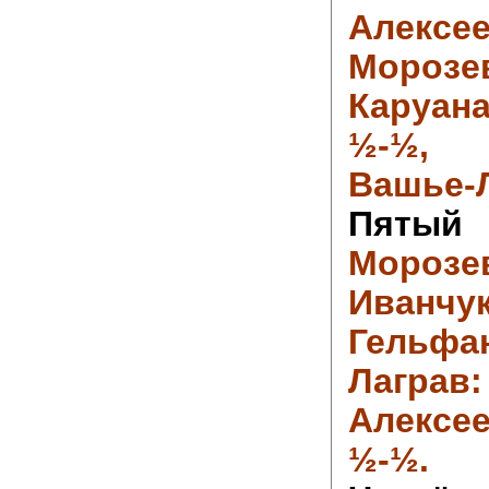
Але
Мороз
Каруана
½-½
Вашье-Л
Пят
Моро
Иван
Гельфа
Лагр
Алексее
½-½.