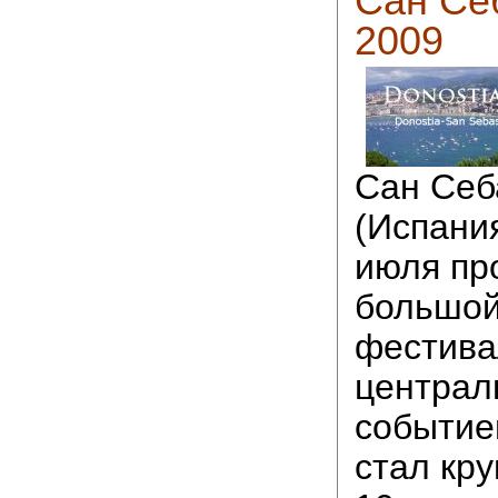
Сан Се
2009
Сан Себ
(Испания
июля пр
большо
фестива
центра
событие
стал кру