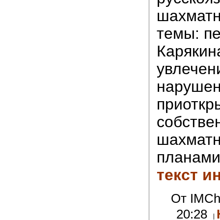
шахматн
темы: п
Карякин
увлечен
нарушен
приоткр
собстве
шахмат
планам
текст и
От IMChe
20:28