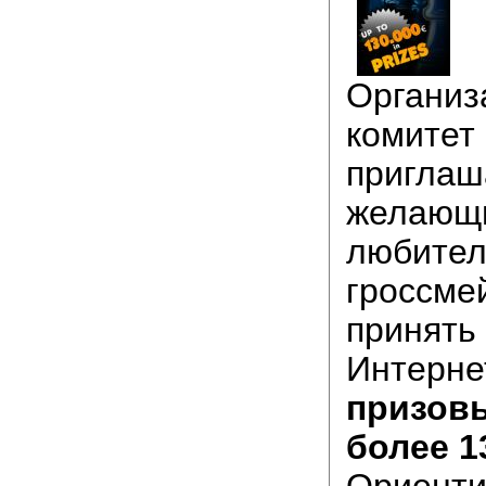
Организ
комитет
приглаш
желающи
любител
гроссме
принять 
Интерне
призов
более 1
Ориенти