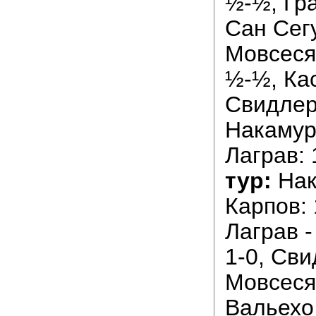
½-½, Гра
Сан Сегу
Мовсеся
½-½, Ка
Свидлер
Накамур
Лаграв: 
тур:
Нак
Карпов: 
Лаграв 
1-0, Сви
Мовсеся
Вальехо