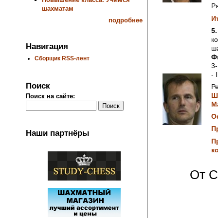
Ря
шахматам
И
подробнее
5.
к
Навигация
ш
Ф
Сборщик RSS-лент
3-
- 
Поиск
Р
Ш
Поиск на сайте:
М
О
П
Наши партнёры
П
к
От C