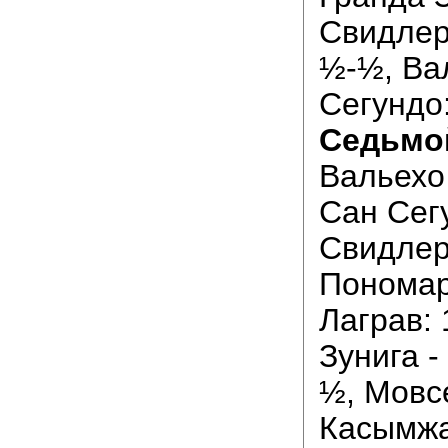
Свидлер
½-½, Ва
Сегундо:
Седьмой
Вальехо 
Сан Сег
Свидлер
Пономар
Лаграв: 
Зунига -
½, Мовс
Касымжа