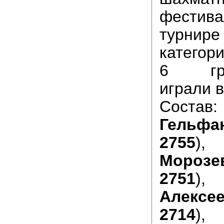
фестива
турн
категор
6 грос
играли в
Сос
Гельфа
2755
)
Морозе
2751
Алексе
2714