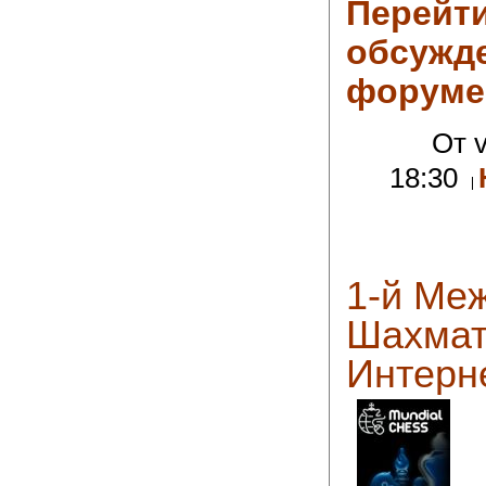
Пер
обсу
форуме
От v
18:30
1-й Ме
Шахма
Интерн