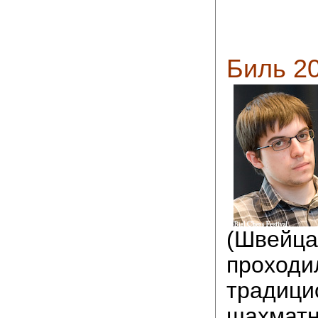
Биль 2
(Швейца
проходи
традици
шахмат