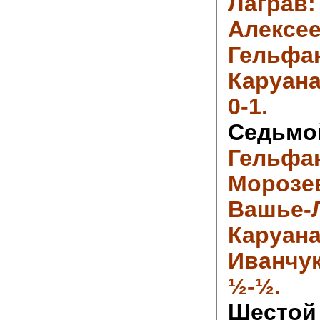
Лагр
Але
Гельф
Каруан
0-1.
Седь
Гел
Мороз
Вашье
Кару
Иванчук
½-½.
Шест