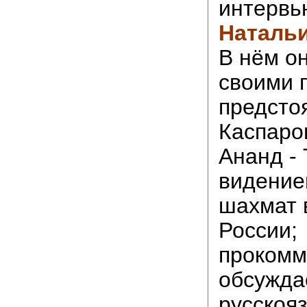
интерв
Наталь
В нём о
своими 
предсто
Каспаро
Ананд - 
видение
шахмат 
России;
прокомм
обсужда
русскоя