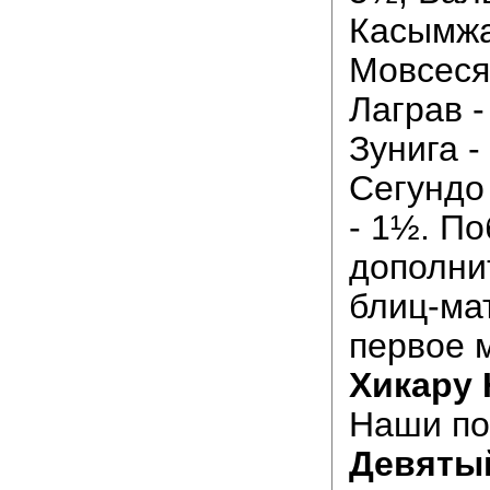
Касымжа
Мовсеся
Лаграв -
Зунига -
Сегундо 
- 1½. По
дополни
блиц-мат
первое 
Хикару 
Наши по
Девятый