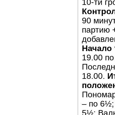
10-ти гр
Контрол
90 мину
партию 
добавле
Начало 
19.00 по
Последн
18.00.
И
положе
Пономар
– по 6½;
5½; Вал