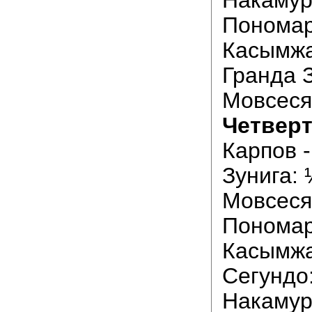
Пономар
Касымжа
Гранда З
Мовсеся
Четверт
Карпов -
Зунига: 
Мовсеся
Пономар
Касымжа
Сегундо
Накамур