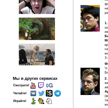
ф
н
р
1.
ш
и
Б
М
кр
па
ма
3-
Ф
½
Бо
Мы в других сервисах
2.
а
Смотрите!
ав
А
Читайте!
(в
та
Играйте!
ко