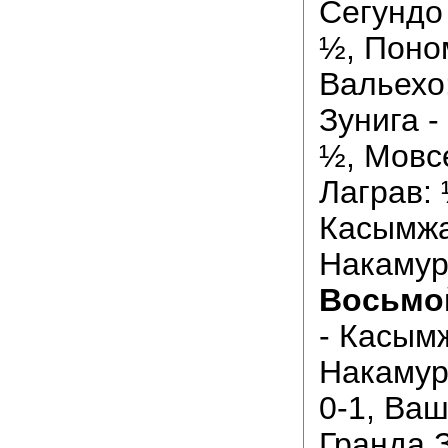
Сегундо 
½, Поно
Вальехо:
Зунига -
½, Мовс
Лаграв:
Касымжа
Накамур
Восьмой
- Касымж
Накамур
0-1, Ваш
Гранда З