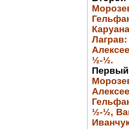
Моро
Гельф
Каруан
Лагр
Алексее
½-½.
Перв
Моро
Алекс
Гельфан
½-½,
Ва
Иванчук