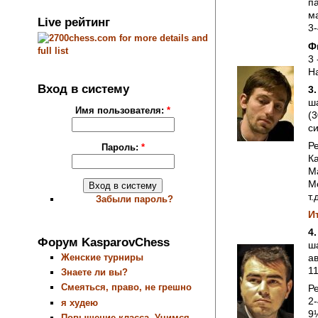
па
ма
Live рейтинг
3-
Ф
3 
На
Вход в систему
3.
ш
Имя пользователя:
*
(
си
Ре
Пароль:
*
Ка
М
Мо
т.
Забыли пароль?
И
4.
Форум KasparovChess
ш
Женские турниры
ав
11
Знаете ли вы?
Смеяться, право, не грешно
Ре
2-
я худею
9½
Повышение класса. Учимся