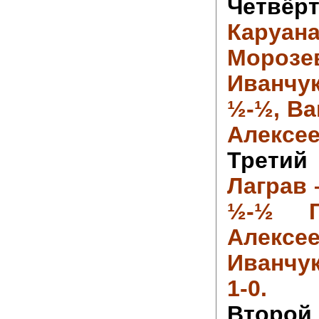
Четвё
Кар
Мороз
Иванчук
½-½,
Ва
Алексее
Третий 
Лаграв 
½-½
Алекс
Иванчу
1-0.
Втор