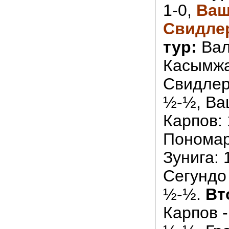
1-0,
Ваш
Свидлер
тур:
Вал
Касымжа
Свидлер
½-½, Ва
Карпов: 
Пономар
Зунига: 
Сегундо
½-½.
Вт
Карпов 