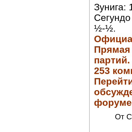
Зунига: 
Сегундо
½-½.
Официа
Прямая
партий.
253 ком
Перейти
обсужд
форуме
От C