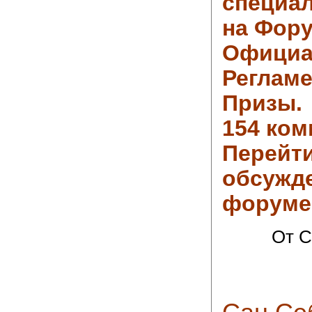
специа
на Фору
Официа
Регламе
Призы.
154 ком
Перейти
обсужд
форуме
От C