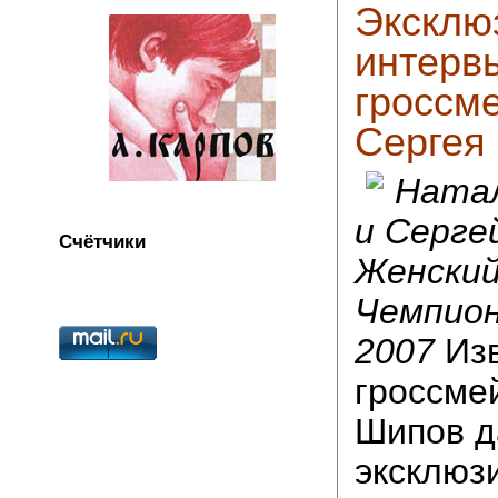
Эксклю
интерв
гроссм
Сергея
Натал
и Серге
Счётчики
Женски
Чемпион
2007
Изв
гроссме
Шипов д
эксклюз