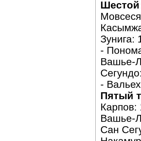
Шестой 
Мовсесян
Касымжа
Зунига: 
- Поном
Вашье-Л
Сегундо:
- Вальех
Пятый т
Карпов: 
Вашье-Л
Сан Сег
Накамура