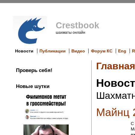
Crestbook
шахматы онлайн
Новости
Публикации
Видео
Форум КС
Eng
R
Главна
Проверь себя!
Новос
Новые шутки
Шахматн
Майнц 
С 
М
е