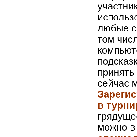
участни
использо
любые с
том чис
компьют
подсказ
принять
сейчас 
Зареги
в турни
грядуще
можно в