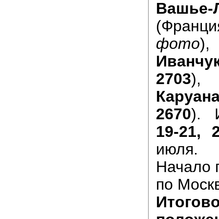
Вашье-
(Франц
фото
Иванчу
2703
Каруан
2670
). 
19-21, 
июля.
Начало 
по Моск
Итогов