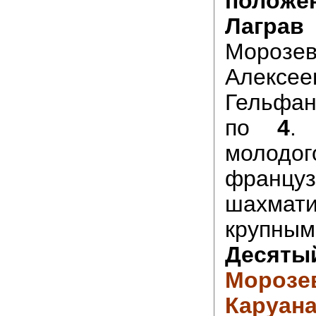
положе
Лаграв
Морозе
Алек
Гельфан
по
4
.
молодог
француз
шахм
крупным
Деcя
Моро
Кару