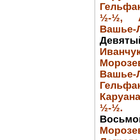
Гельфан
½-½,
Вашье-Л
Девя
Ива
Мороз
Вашье
Гельф
Каруана
½-½.
Восьм
Морозе