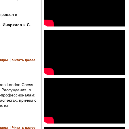
 прошел в
Э. Инаркиев
и
С.
ниры
Читать далее
ров London Chess
л. Рассуждения о
м-профессионалам;
аспектах, причем с
яется.
ниры
Читать далее