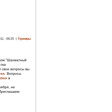
011 - 09:25
Турниры
изом "Шахматный
стка
й свои вопросы вы
ess
. Вопросы
ation
в
оября, не
 Приглашаем