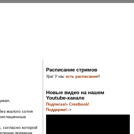
Расписание стримов
Ура! У нас
есть расписание
!!
Новые видео на нашем
Youtube-канале
икап,
Подписка!» Crestbook!
Поддержи!
-->
без малого сотня
приглашенные
, согласно которой
деление времени