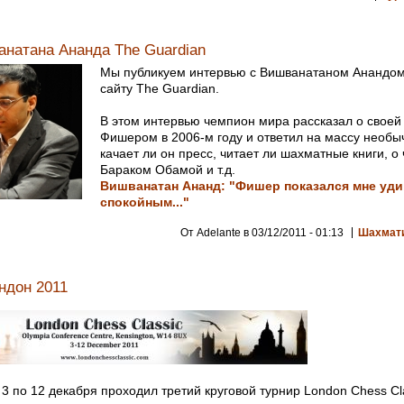
натана Ананда The Guardian
Мы публикуем интервью с Вишванатаном Анандом,
сайту The Guardian.
В этом интервью чемпион мира рассказал о своей 
Фишером в 2006-м году и ответил на массу необы
качает ли он пресс, читает ли шахматные книги, о
Бараком Обамой и т.д.
Вишванатан Ананд: "Фишер показался мне уд
спокойным..."
От Adelante в 03/12/2011 - 01:13
Шахмат
ндон 2011
 3 по 12 декабря проходил третий круговой турнир London Chess Cla