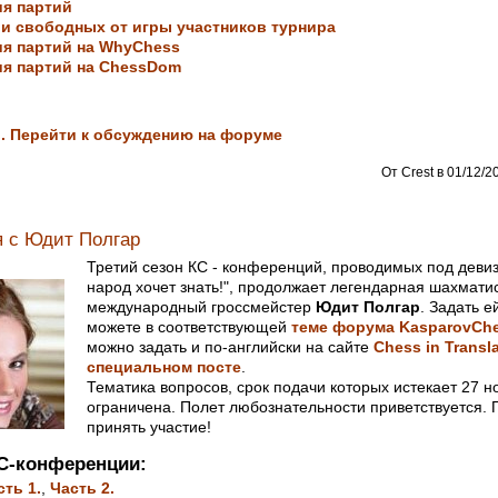
я партий
и свободных от игры участников турнира
я партий на WhyChess
ия партий на ChessDom
. Перейти к обсуждению на форуме
От Crest в 01/12/2
 с Юдит Полгар
Третий сезон КС - конференций, проводимых под дев
народ хочет знать!", продолжает легендарная шахмати
международный гроссмейстер
Юдит Полгар
. Задать е
можете в соответствующей
теме форума KasparovCh
можно задать и по-английски на сайте
Chess in Transl
специальном посте
.
Тематика вопросов, срок подачи которых истекает 27 н
ограничена. Полет любознательности приветствуется.
принять участие!
С-конференции:
ть 1.
,
Часть 2.