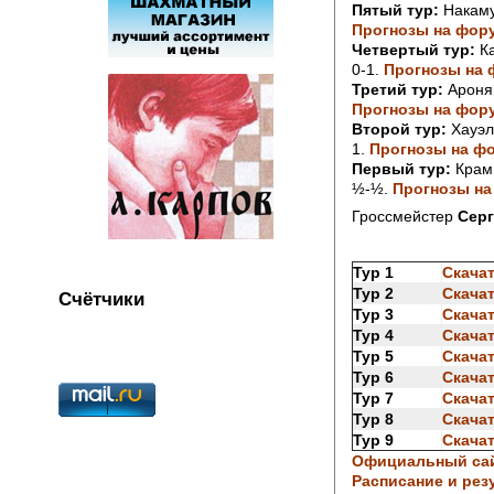
Пятый тур:
Накамур
Прогнозы на фор
Четвертый тур:
Ка
0-1.
Прогнозы на 
Третий тур:
Аронян
Прогнозы на фор
Второй тур:
Хауэлл
1.
Прогнозы на ф
Первый тур:
Крамн
½-½.
Прогнозы на
Гроссмейстер
Сер
Тур 1
Скачат
Тур 2
Скачат
Счётчики
Тур 3
Скачат
Тур 4
Скачат
Тур 5
Скачат
Тур 6
Скачат
Тур 7
Скачат
Тур 8
Скачат
Тур 9
Скачат
Официальный са
Расписание и рез