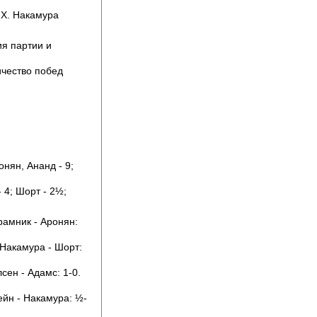
, Х. Накамура
ия партии и
ичество побед
онян, Ананд - 9;
 4; Шорт - 2½;
рамник - Аронян:
 Накамура - Шорт:
сен - Адамс: 1-0.
ейн - Накамура: ½-