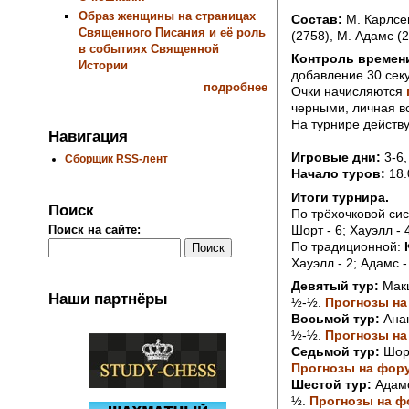
Образ женщины на страницах
Состав:
М. Карлсен
Священного Писания и её роль
(2758), М. Адамс (2
в событиях Священной
Контроль времен
Истории
добавление 30 секу
подробнее
Очки начисляются
черными, личная вс
На турнире действ
Навигация
Игровые дни:
3-6,
Сборщик RSS-лент
Начало туров:
18.
Итоги турнира.
Поиск
По трёхочковой си
Шорт - 6; Хауэлл - 4
Поиск на сайте:
По традиционной:
Хауэлл - 2; Адамс -
Девятый тур:
Макш
Наши партнёры
½-½.
Прогнозы на
Восьмой тур:
Анан
½-½.
Прогнозы на
Седьмой тур:
Шорт
Прогнозы на фор
Шестой тур:
Адамс
½.
Прогнозы на ф