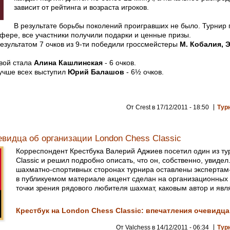
зависит от рейтинга и возраста игроков.
В результате борьбы поколений проигравших не было. Турнир
фере, все участники получили подарки и ценные призы.
езультатом 7 очков из 9-ти победили гроссмейстеры
М. Кобалия, 
вой стала
Алина Кашлинская
- 6 очков.
учше всех выступил
Юрий Балашов
- 6½ очков.
От Crest в 17/12/2011 - 18:50
Тур
видца об организации London Chess Classic
Корреспондент Крестбука Валерий Аджиев посетил один из ту
Classic и решил подробно описать, что он, собственно, увиде
шахматно-спортивных сторонах турнира оставлены эксперта
в публикуемом материале акцент сделан на организационных 
точки зрения рядового любителя шахмат, каковым автор и явл
Крестбук на London Chess Classic: впечатления очевидца
От Valchess в 14/12/2011 - 06:34
Тур