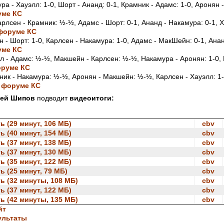
а - Хауэлл: 1-0, Шорт - Ананд: 0-1, Крамник - Адамс: 1-0, Аронян 
уме КС
рлсен - Крамник: ½-½, Адамс - Шорт: 0-1, Ананд - Накамура: 0-1, 
форуме КС
 - Шорт: 1-0, Карлсен - Накамура: 1-0, Адамс - МакШейн: 0-1, Анан
уме КС
 - Адамс: ½-½, Макшейн - Карлсен: ½-½, Накамура - Аронян: 1-0, 
оруме КС
ик - Накамура: ½-½, Аронян - Макшейн: ½-½, Карлсен - Хауэлл: 1-
 форуме КС
гей Шипов
подводит
видеоитоги:
ь (29 минут, 106 МБ)
cbv
ь (40 минут, 154 МБ)
cbv
ь (37 минут, 138 МБ)
cbv
ь (37 минут, 130 МБ)
cbv
ь (35 минут, 122 МБ)
cbv
ь (25 минут, 79 МБ)
cbv
ь (32 минуты, 108 МБ)
cbv
ь (37 минут, 122 МБ)
cbv
ь (42 минуты, 135 МБ)
cbv
йт
ультаты