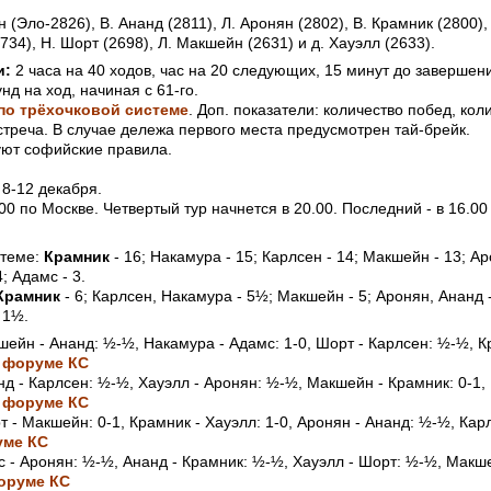
 (Эло-2826), В. Ананд (2811), Л. Аронян (2802), В. Крамник (2800)
734), Н. Шорт (2698), Л. Макшейн (2631) и д. Хауэлл (2633).
и:
2 часа на 40 ходов, час на 20 следующих, 15 минут до завершен
нд на ход, начиная с 61-го.
по трёхочковой системе
. Доп. показатели: количество побед, кол
треча. В случае дележа первого места предусмотрен тай-брейк.
уют софийские правила.
 8-12 декабря.
00 по Москве. Четвертый тур начнется в 20.00. Последний - в 16.00
стеме:
Крамник
- 16; Накамура - 15; Карлсен - 14; Макшейн - 13; Ар
; Адамс - 3.
Крамник
- 6; Карлсен, Накамура - 5½; Макшейн - 5; Аронян, Ананд -
 1½.
ейн - Ананд: ½-½, Накамура - Адамс: 1-0, Шорт - Карлсен: ½-½, К
 форуме КС
д - Карлсен: ½-½, Хауэлл - Аронян: ½-½, Макшейн - Крамник: 0-1,
 форуме КС
 - Макшейн: 0-1, Крамник - Хауэлл: 1-0, Аронян - Ананд: ½-½, Карл
уме КС
 - Аронян: ½-½, Ананд - Крамник: ½-½, Хауэлл - Шорт: ½-½, Макш
оруме КС