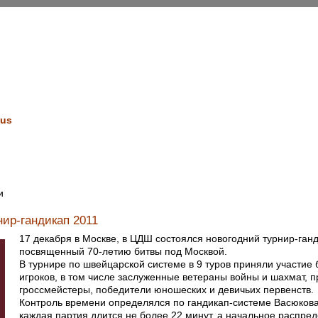
us
и
ир-гандикап 2011
17 декабря в Москве, в ЦДШ состоялся новогодний турнир-ганд
посвященный 70-летию битвы под Москвой.
В турнире по швейцарской системе в 9 туров приняли участие 
игроков, в том числе заслуженные ветераны войны и шахмат, 
гроссмейстеры, победители юношеских и девичьих первенств.
Контроль времени определялся по гандикап-системе Васюкова
каждая партия длится не более 22 минут, а начальное распре