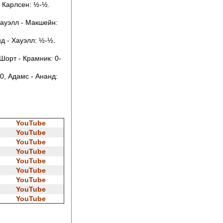
- Карлсен: ½-½.
Хауэлл - Макшейн:
д - Хауэлл: ½-½.
Шорт - Крамник: 0-
0, Адамс - Ананд:
YouTube
YouTube
YouTube
YouTube
YouTube
YouTube
YouTube
YouTube
YouTube