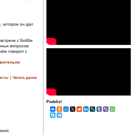
 которое он дал
встрече с Бобби
чных вопросов:
 чём говорил с
ивительно
исты
Читать далее
Podelis!
ssic.