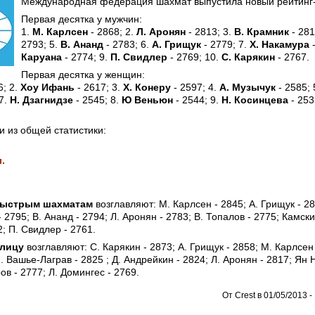
Международная федерация шахмат выпустила новый рейтинг-
Первая десятка у мужчин:
1.
М. Карлсен
- 2868; 2.
Л. Аронян
- 2813; 3.
В. Крамник
- 281
2793; 5.
В. Ананд
- 2783; 6.
А. Грищук
- 2779; 7.
Х. Накамура
-
Каруана
- 2774; 9.
П. Свидлер
- 2769; 10.
С. Карякин
- 2767.
Первая десятка у женщин:
6; 2.
Хоу Ифань
- 2617; 3.
Х. Конеру
- 2597; 4.
А. Музычук
- 2585; 
7.
Н. Дзагнидзе
- 2545; 8.
Ю Веньюн
- 2544; 9.
Н. Косинцева
- 253
 из общей статистики:
.
 быстрым шахматам
возглавляют: М. Карлсен - 2845; А. Грищук - 28
 2795; В. Ананд - 2794; Л. Аронян - 2783; В. Топалов - 2775; Камски
 П. Свидлер - 2761.
блицу
возглавляют: С. Карякин - 2873; А. Грищук - 2858; М. Карлсен 
. Вашье-Лаграв - 2825 ; Д. Андрейкин - 2824; Л. Аронян - 2817; Ян
в - 2777; Л. Домингес - 2769.
От Crest в 01/05/2013 -