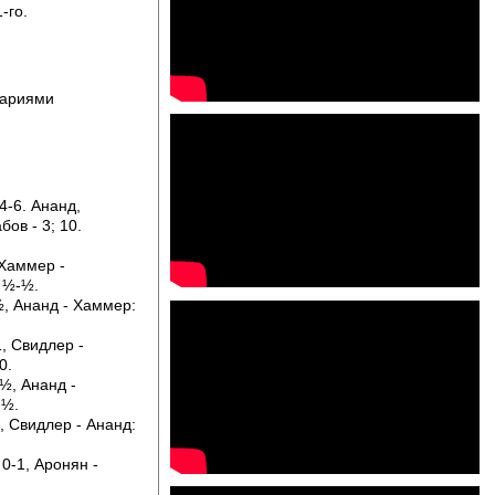
-го.
тариями
4-6. Ананд,
бов - 3; 10.
 Хаммер -
 ½-½.
½, Ананд - Хаммер:
, Свидлер -
0.
½, Ананд -
-½.
, Свидлер - Ананд:
0-1, Аронян -