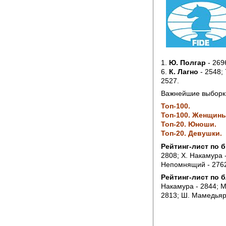
1.
Ю. Полгар
- 269
6.
К. Лагно
- 2548; 
2527.
Важнейшие выборки
Топ-100.
Топ-100. Женщины
Топ-20. Юноши.
Топ-20. Девушки.
Рейтинг-лист по
2808; Х. Накамура -
Непомнящий - 2762;
Рейтинг-лист по 
Накамура - 2844; М
2813; Ш. Мамедьяро