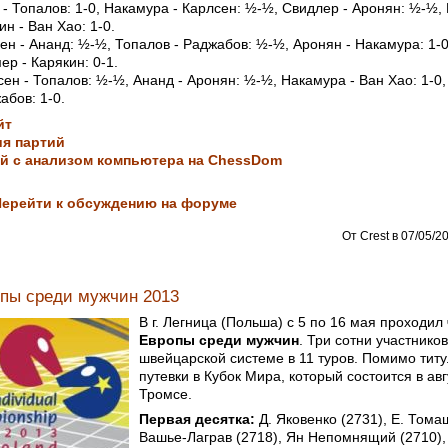
- Топалов: 1-0, Накамура - Карлсен: ½-½, Свидлер - Аронян: ½-½,
н - Ван Хао: 1-0.
н - Ананд: ½-½, Топалов - Раджабов: ½-½, Аронян - Накамура: 1-0
ер - Карякин: 0-1.
ен - Топалов: ½-½, Ананд - Аронян: ½-½, Накамура - Ван Хао: 1-0
абов: 1-0.
йт
я партий
й с анализом компьютера на ChessDom
Перейти к обсуждению на форуме
От Crest в 07/05/20
пы среди мужчин 2013
В г. Легница (Польша) с 5 по 16 мая проходил
Европы среди мужчин
. Три сотни участнико
швейцарской системе в 11 туров. Помимо титул
путевки в Кубок Мира, который состоится в авг
Тромсе.
Первая десятка:
Д. Яковенко (2731), Е. Тома
Вашье-Лаграв (2718), Ян Непомнящий (2710),