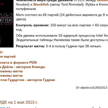
Houdart) и
Stockfish
(автор Tord Romstad). Rybka и Komo
полуфинале.
Матч состоял из 48 партий (24 дебютных варианта до 8 
цвета).
Контроль времени:
150 минут на всю партию + 60 секу
ход.
Оба движка использовали 16-ядерный процессор Intel Xe
Эндшпильные таблицы Налимова также были доступны о
Результат матча:
6-4 в пользу Гудини при 38 ничьих.
йт
я партий
оната в формате PGN
м Дейли - автором Комодо
ловины матча
ловины матча
том Гудартом - автором Гудини
От vitamix в 01/05/2013 
ДЕ на 1 мая 2013 г.