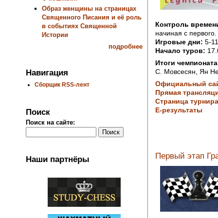
Образ женщины на страницах
Священного Писания и её роль
Контроль времен
в событиях Священной
начиная с первого.
Истории
Игровые дни:
5-11
подробнее
Начало туров:
17.
Итоги чемпионата
С. Мовсесян, Ян Не
Навигация
Официальный са
Сборщик RSS-лент
Прямая трансляци
Страница турнира 
Е-результаты
Поиск
Поиск на сайте:
Первый этап Гр
Наши партнёры