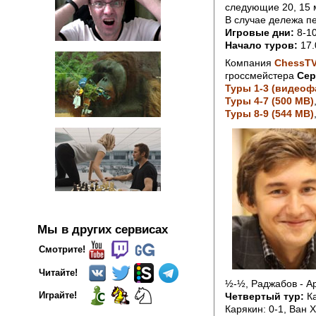
следующие 20, 15 м
В случае дележа пе
Игровые дни:
8-10
Начало туров:
17.
Компания
ChessT
гроссмейстера
Сер
Туры 1-3 (видеоф
Туры 4-7 (500 MB)
Туры 8-9 (544 MB)
Мы в других сервисах
Смотрите!
Читайте!
½-½, Раджабов - Ар
Играйте!
Четвертый тур:
Ка
Карякин: 0-1, Ван 