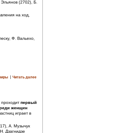
. Эльянов (2702), Б.
авления на ход,
леску, Ф. Вальехо,
ниры
Читать далее
я проходит
первый
среди женщин
частниц играет в
7), А. Музычук
 Н. Дзагнидзе