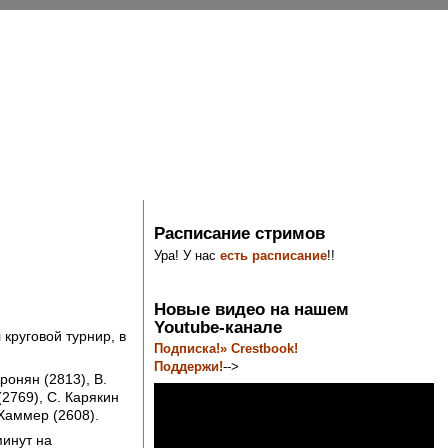
Расписание стримов
Ура! У нас
есть расписание
!!
Новые видео на нашем
Youtube-канале
 круговой турнир, в
Подписка!» Crestbook!
Поддержи!
-->
ронян (2813), В.
(2769), С. Карякин
 Хаммер (2608).
минут на