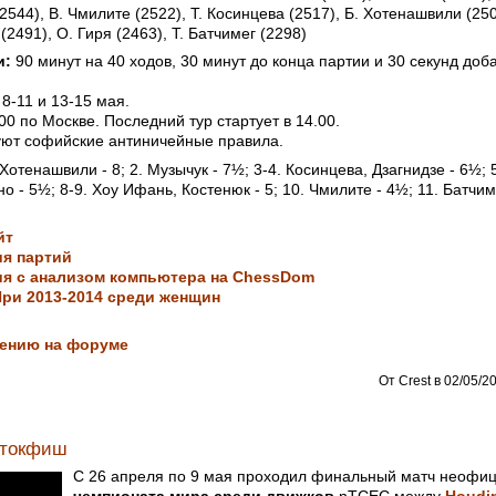
2544), В. Чмилите (2522), Т. Косинцева (2517), Б. Хотенашвили (250
(2491), О. Гиря (2463), Т. Батчимег (2298)
и:
90 минут на 40 ходов, 30 минут до конца партии и 30 секунд доб
 8-11 и 13-15 мая.
00 по Москве. Последний тур стартует в 14.00.
уют софийские антиничейные правила.
 Хотенашвили - 8; 2. Музычук - 7½; 3-4. Косинцева, Дзагнидзе - 6½;
но - 5½; 8-9. Хоу Ифань, Костенюк - 5; 10. Чмилите - 4½; 11. Батчиме
йт
я партий
ия с анализом компьютера на ChessDom
При 2013-2014 среди женщин
дению на форуме
От Crest в 02/05/20
Стокфиш
С 26 апреля по 9 мая проходил финальный матч неофи
чемпионата мира среди движков
nTCEC между
Houdin