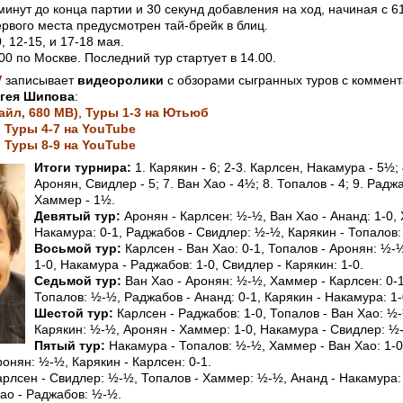
инут до конца партии и 30 секунд добавления на ход, начиная с 61
рвого места предусмотрен тай-брейк в блиц.
, 12-15, и 17-18 мая.
00 по Москве. Последний тур стартует в 14.00.
V
записывает
видеоролики
с обзорами сыгранных туров с коммен
гея Шипова
:
айл, 680 MB)
,
Туры 1-3 на Ютьюб
,
Туры 4-7 на YouTube
,
Туры 8-9 на YouTube
Итоги турнира:
1. Карякин - 6; 2-3. Карлсен, Накамура - 5½; 
Аронян, Свидлер - 5; 7. Ван Хао - 4½; 8. Топалов - 4; 9. Раджа
Хаммер - 1½.
Девятый тур:
Аронян - Карлсен: ½-½, Ван Хао - Ананд: 1-0,
Накамура: 0-1, Раджабов - Свидлер: ½-½, Карякин - Топалов:
Восьмой тур:
Карлсен - Ван Хао: 0-1, Топалов - Аронян: ½-
1-0, Накамура - Раджабов: 1-0, Свидлер - Карякин: 1-0.
Седьмой тур:
Ван Хао - Аронян: ½-½, Хаммер - Карлсен: 0-1
Топалов: ½-½, Раджабов - Ананд: 0-1, Карякин - Накамура: 1-
Шестой тур:
Карлсен - Раджабов: 1-0, Топалов - Ван Хао: ½-
Карякин: ½-½, Аронян - Хаммер: 1-0, Накамура - Свидлер: ½
Пятый тур:
Накамура - Топалов: ½-½, Хаммер - Ван Хао: 1-0
онян: ½-½, Карякин - Карлсен: 0-1.
рлсен - Свидлер: ½-½, Топалов - Хаммер: ½-½, Ананд - Накамура: 
Хао - Раджабов: ½-½.