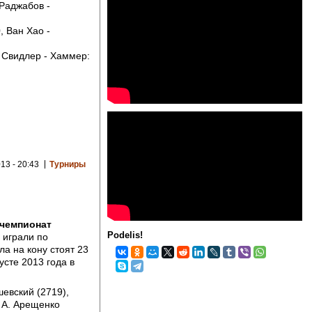
 Раджабов -
, Ван Хао -
, Свидлер - Хаммер:
13 - 20:43
Турниры
чемпионат
Podelis!
в играли по
а на кону стоят 23
усте 2013 года в
шевский (2719),
 А. Арещенко