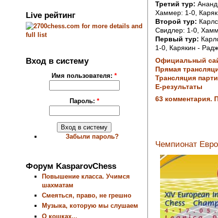
Третий тур:
Ананд 
Хаммер: 1-0, Каряки
Live рейтинг
Второй тур:
Карлсе
Свидлер: 1-0, Хамм
Первый тур:
Карлс
1-0, Карякин - Радж
Вход в систему
Официальный са
Прямая трансляци
Имя пользователя:
*
Трансляция парти
Е-результаты
63 комментария. 
Пароль:
*
Забыли пароль?
Чемпионат Евро
Форум KasparovChess
Повышение класса. Учимся
шахматам
Смеяться, право, не грешно
Музыка, которую мы слушаем
О кошках...