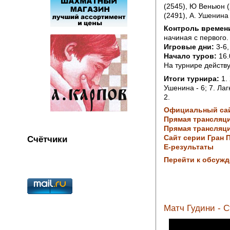
(2545), Ю Веньюн (
(2491), А. Ушенина 
Контроль времен
начиная с первого.
Игровые дни:
3-6,
Начало туров:
16.
На турнире действ
Итоги турнира:
1.
Ушенина - 6; 7. Лаг
2.
Официальный са
Прямая трансляци
Прямая трансляц
Сайт серии Гран 
Счётчики
Е-результаты
Перейти к обсуж
Матч Гудини - 