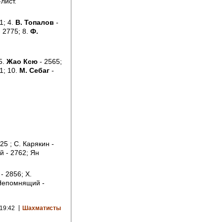
лист.
1; 4.
В. Топалов
-
 2775; 8.
Ф.
5.
Жао Ксю
- 2565;
1; 10.
М. Себаг
-
25 ; С. Карякин -
й - 2762; Ян
- 2856; Х.
 Непомнящий -
 19:42
Шахматисты