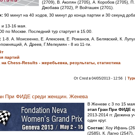
(2709), В. Акопян (2705), А. Коробов (2705), П
Джобава (2702), Р. Войташек (2701).
и:
90 минут на 40 ходов, 30 минут до конца партии и 30 секунд доб
 и 13-16 мая.
00 по Москве. Последний тур стартует в 15.00.
:
1-8. А. Моисеенко, Е. Алексеев, Е. Романов, А. Белявский, К. Лупу
помнящий, А. Дреев, Г.Мелкумян - 8 из 11-ти.
йт
я партий
на Chess-Results - жеребьевка, результаты, статистика
От Crest в 04/05/2013 - 12:56
Тур
ан При ФИДЕ среди женщин. Женева
В Женеве с 3 по 15 ма
этап Гран При ФИДЕ 
2013-2014 гг. Дюжина у
один круг.
Состав:
Хоу Ифань (261
(2585), К. Лагно (2547),