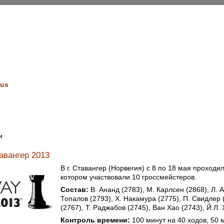
us
и
авангер 2013
В г. Ставангер (Норвегия) с 8 по 18 мая проходил
котором участвовали 10 гроссмейстеров.
Состав:
В. Ананд (2783), М. Карлсен (2868), Л. А
Топалов (2793), Х. Накамура (2775), П. Свидлер 
(2767), Т. Раджабов (2745), Ван Хао (2743), Й.Л.
Контроль времени:
100 минут на 40 ходов, 50 