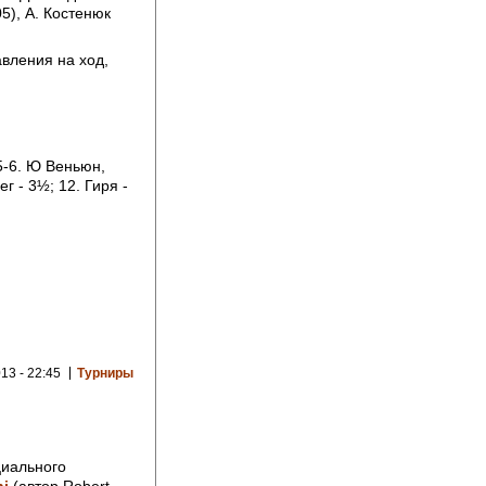
5), А. Костенюк
авления на ход,
 5-6. Ю Веньюн,
г - 3½; 12. Гиря -
13 - 22:45
Турниры
циального
i
(автор Robert