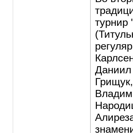
традиц
турнир 
(Титуль
регуляр
Карлсе
Даниил
Грищук,
Владим
Народиц
Алиреза
знамен