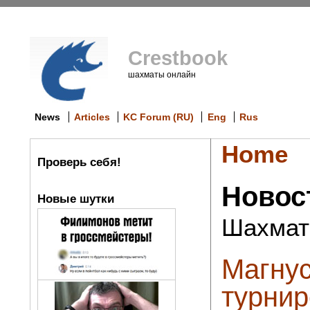
Crestbook
шахматы онлайн
News
Articles
KC Forum (RU)
Eng
Rus
Home
Проверь себя!
Новос
Новые шутки
Шахмат
Магнус
турнир