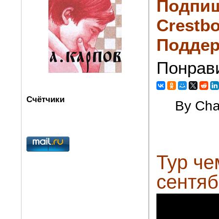
Подпиш
Crestbo
Поддер
Понрав
Счётчики
By Cha
Тур че
сентяб