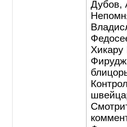
Дубов, 
Непомн
Владис
Федосе
Хикару 
Фирудж
блицор
Контрол
швейца
Смотри
коммен