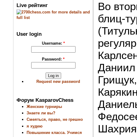
Во втор
Live рейтинг
блиц-ту
(Титуль
User login
регуляр
Username:
*
Карлсен
Password:
*
Даниил
Грищук
Request new password
Карякин
Форум KasparovChess
Даниел
Женские турниры
Федосе
Знаете ли вы?
Смеяться, право, не грешно
Шахрия
я худею
Повышение класса. Учимся