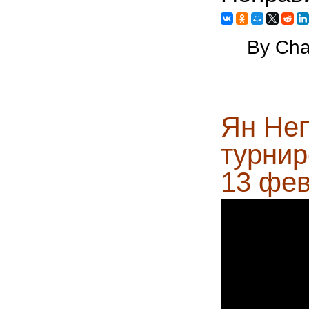
By Cha
Ян Не
турнир
13 фев