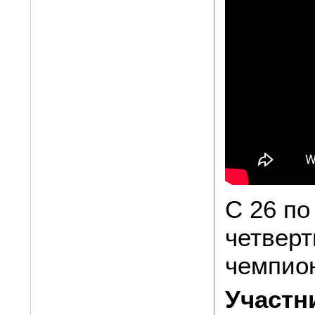
C 26 по
четверт
чемпион
Участн