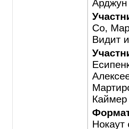
Арджун 
Участн
Со, Мар
Видит и
Участн
Есипенк
Алексее
Мартиро
Каймер 
Формат
Нокаут