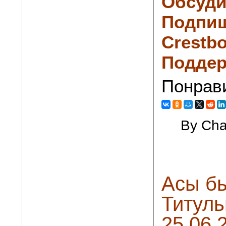
Обсуди
Подпиш
Crestbo
Поддер
Понрав
By Cha
Асы бь
Титуль
25.06.