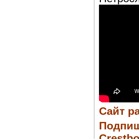
Сайт р
Подпиш
Crestbo