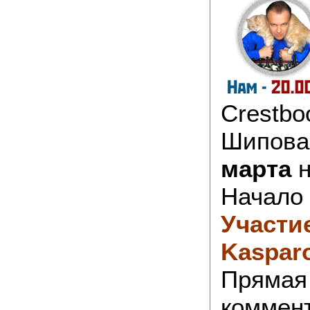
Crestbo
Шипова
марта
н
Начало
Участи
Kaspar
Прямая
коммен