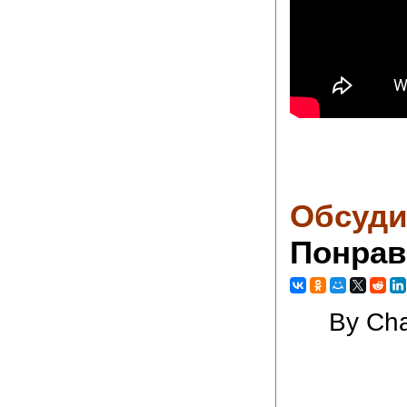
Обсуди
Понрав
By Cha