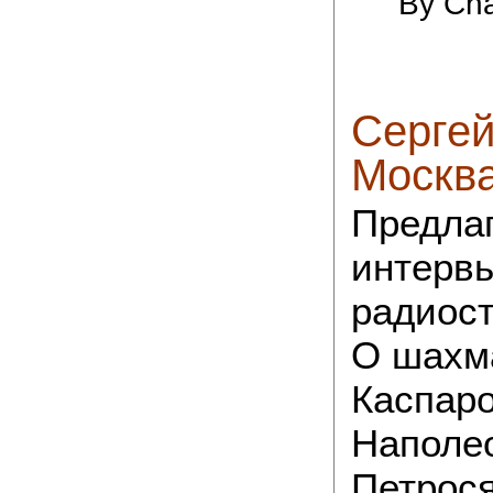
By Cha
Сергей
Москв
Предла
интерв
радиос
О шахма
Каспаро
Наполео
Петрося