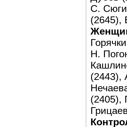
С. Сюги
(2645),
Женщи
Горячки
Н. Пого
Кашлинс
(2443), 
Нечаева
(2405),
Грицаев
Контро