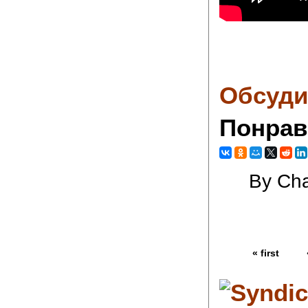
Обсуди
Понрав
By Cha
« first