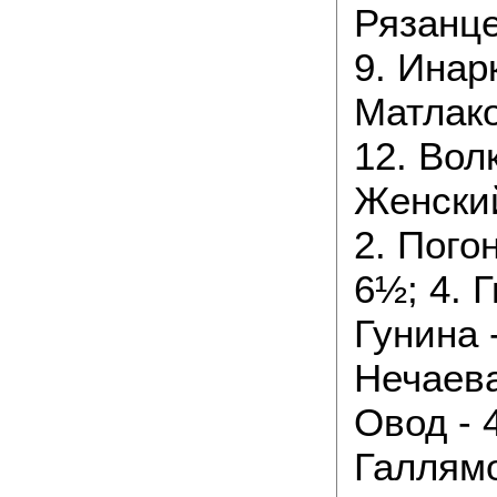
Рязанце
9. Инар
Матлако
12. Волк
Женский
2. Пого
6½; 4. Г
Гунина -
Нечаева
Овод - 4
Галлямо