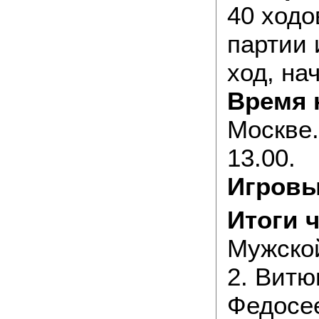
40 ходо
партии 
ход, на
Время 
Москве.
13.00.
Игровы
Итоги 
Мужской
2. Витюг
Федосее