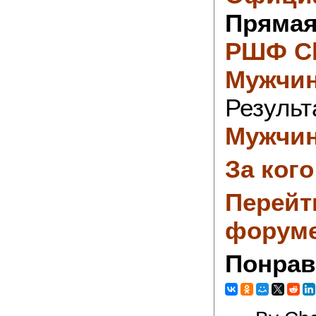
Прямая
РШФ
C
Мужчи
Результ
Мужчи
За кого
Перейт
форум
Понрав