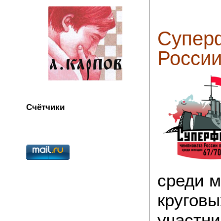
Супер
России
Счётчики
среди м
круговы
участни