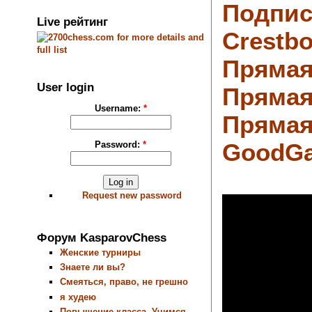
Подпис
Live рейтинг
Crestbo
Прямая
User login
Прямая
Username:
*
Прямая
GoodG
Password:
*
Request new password
Форум KasparovChess
Женские турниры
Знаете ли вы?
Смеяться, право, не грешно
я худею
Повышение класса. Учимся