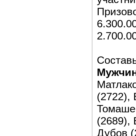
Призово
6.300.0
2.700.0
Составы
Мужчи
Матлако
(2722), 
Томашев
(2689),
Дубов (