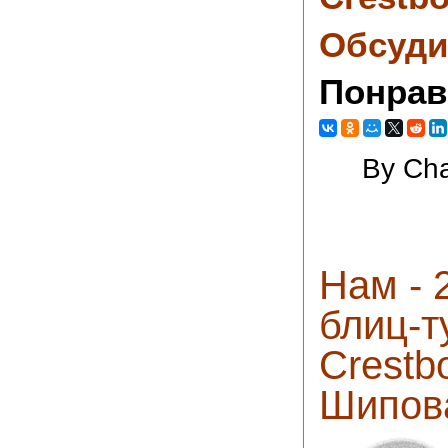
Обсуди
Понрав
By Cha
Нам - 
блиц-т
Crestb
Шипова