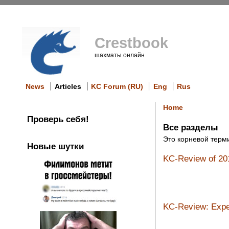
Crestbook
шахматы онлайн
News
Articles
KC Forum (RU)
Eng
Rus
Home
Проверь себя!
Все разделы
Это корневой терми
Новые шутки
KC-Review of 20
KC-Review: Expe