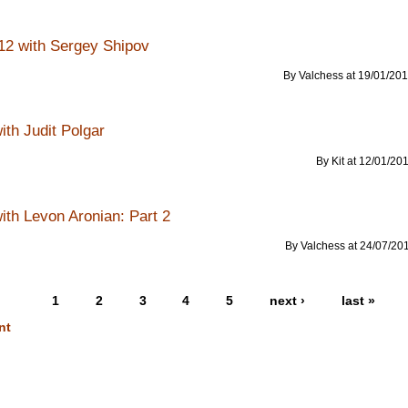
12 with Sergey Shipov
By Valchess at 19/01/201
th Judit Polgar
By Kit at 12/01/201
th Levon Aronian: Part 2
By Valchess at 24/07/201
1
2
3
4
5
next ›
last »