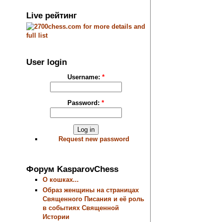
Live рейтинг
User login
Username:
*
Password:
*
Request new password
Форум KasparovChess
О кошках...
Образ женщины на страницах
Священного Писания и её роль
в событиях Священной
Истории