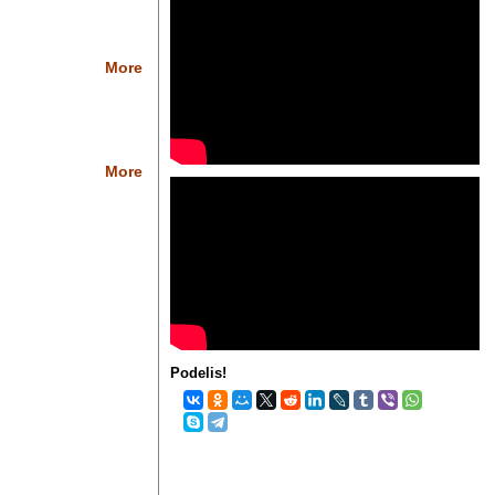
More
More
Podelis!