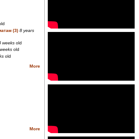
ld
атам (3)
8 years
3 weeks
old
 weeks
old
ks
old
More
More