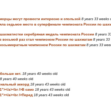
орцы могут провести интересно и спользой
8 years 33 weeks
o
яла седьмое место в суперфинале чемпионата России по шахм
 шахматистки серебряная медаль чемпионата России
8 years 3
в восьмой раз стал чемпионом России по шахматам
8 years 33
восьмикратным чемпионом России по шахматам
8 years 33 wee
 больше нет.
18 years 40 weeks
old
8 years 40 weeks
old
нальный аккорд
18 years 43 weeks
old
1"></a><br />В само
18 years 43 weeks
old
1"></a><br />Перед
18 years 43 weeks
old