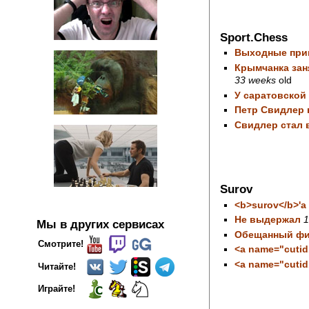
Sport.Chess
Выходные прим
Крымчанка зан
33 weeks
old
У саратовской
Петр Свидлер 
Свидлер стал 
Surov
<b>surov</b>'а
Не выдержал
1
Мы в других сервисах
Обещанный фи
Смотрите!
<a name="cutid
<a name="cutid
Читайте!
Играйте!