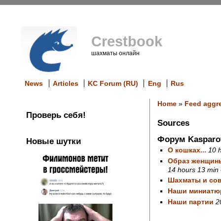
Crestbook
шахматы онлайн
News
Articles
KC Forum (RU)
Eng
Rus
Home
»
Feed aggr
Проверь себя!
Sources
Форум Kasparo
Новые шутки
О кошках...
10 
Образ женщины
14 hours 13 min
Шахматы и со
Наши миниат
Наши партии
2