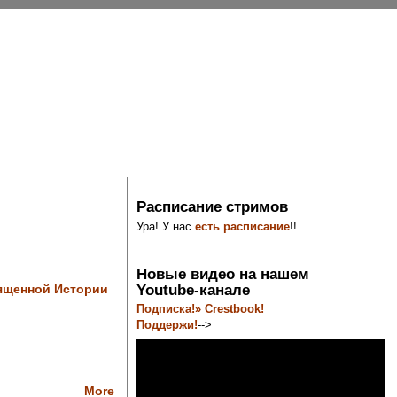
Расписание стримов
Ура! У нас
есть расписание
!!
Новые видео на нашем
Youtube-канале
вященной Истории
Подписка!» Crestbook!
Поддержи!
-->
More