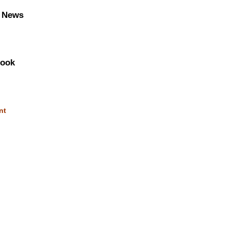
 News
Book