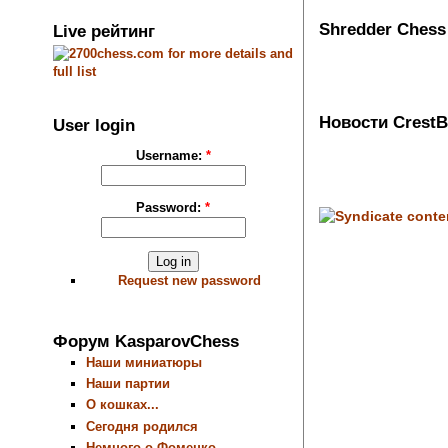
Shredder Chess
Live рейтинг
Новости Crest
User login
Username:
*
Password:
*
Request new password
Форум KasparovChess
Наши миниатюры
Наши партии
О кошках...
Сегодня родился
Немного о Фоменко