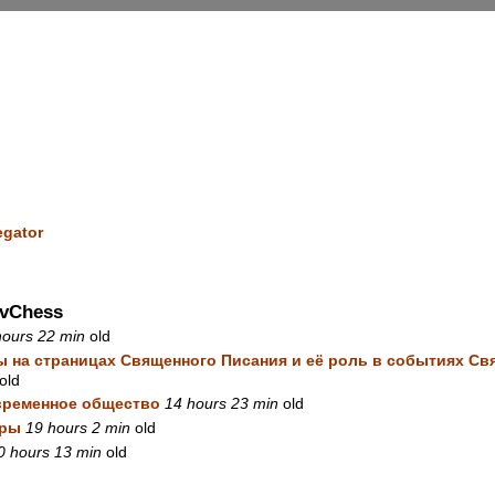
egator
vChess
hours 22 min
old
 на страницах Священного Писания и её роль в событиях С
old
временное общество
14 hours 23 min
old
юры
19 hours 2 min
old
0 hours 13 min
old