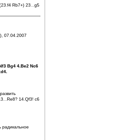
23.f4 Rb7+) 23...g5
, 07.04.2007
Nf3 Bg4 4.Be2 Nc6
xd4.
развить
3...Re8? 14.Qf3! c6
ь радикальное