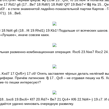
да отступит чёрный ферзь.
А)
Если 15...Qf6, то 16.Nd4! и попытка 
м 17.Rd1! g6 (17...Be7 18.Rd6!) 18.Rd6! Qf7 19.Bxb7+!
Б)
На 15...Qe
Rd3! - в стиле знаменитой ладейно-показательной партии Карпов - 
71). 16...Be6.
8 18.Nd4 g6 (18...f4 19.Rhd1) 19.Kb1! Подальше от всяческих шахо
 «Лучшее», иначе совсем каюк.
ельная разменно-комбинационная операция. Rxc6 23.Nxe7 Rxc2 24.
...Kxd7 17.Qxf5+) 17.c6! Опять заставляя чёрных делать нелёгкий в
 циферки. Причём латинские.
I)
17...Qc8 – не отдавая пешку на f5. Хо
кие-то пешки интересуют?
18...bxc6 19.Bxc6+ Kf7 20.Rd7+ Be7 21.Qc4+ Kf6 22.Nd4+-) 19.c7. 
даётся удачно миновать очередную развилку.