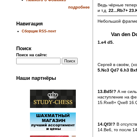
Ведь чёрные теперь
подробнее
и т.д.
22...Rb7+ 23
Небольшой фрагмен
Навигация
Сборщик RSS-лент
Van den Do
1.e4 d5.
Поиск
Поиск на сайте:
Сергей в своём, (
5.Nc3 Qd7 6.h3 Bxf
Наши партнёры
13.Bd5!?
А не силь
наступление на фе
15.Rxe8+ Qxe8 16.Q
14.Qf3!?
В отсутств
14.Be6, то после 