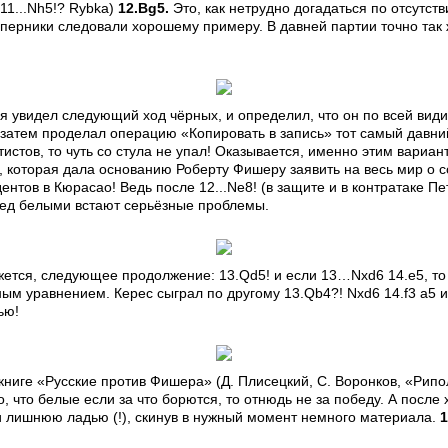
11...Nh5!? Rybka)
12.Bg5.
Это, как нетрудно догадаться по отсутст
оперники следовали хорошему примеру. В давней партии точно так 
я увидел следующий ход чёрных, и определил, что он по всей вид
а затем проделал операцию «Копировать в запись» тот самый давни
стов, то чуть со стула не упал! Оказывается, именно этим вариа
 которая дала основанию Роберту Фишеру заявить на весь мир о с
ентов в Кюрасао! Ведь после 12...Ne8! (в защите и в контратаке Пет
ед белыми встают серьёзные проблемы.
ажется, следующее продолжение: 13.Qd5! и если 13…Nxd6 14.e5, то 
ным уравнением. Керес сыграл по другому 13.Qb4?! Nxd6 14.f3 a5 
ью!
книге «Русские против Фишера» (Д. Плисецкий, С. Воронков, «Рипол
о, что белые если за что борются, то отнюдь не за победу. А после 
 лишнюю ладью (!), скинув в нужный момент немного материала.
1