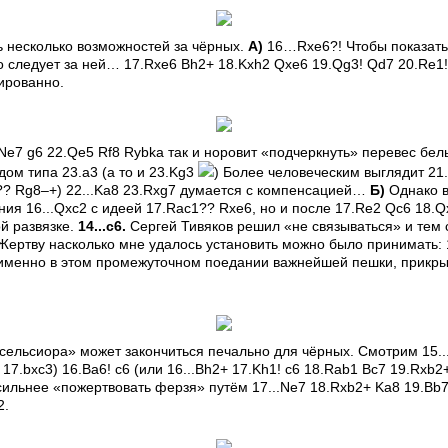
 несколько возможностей за чёрных.
А)
16…Rxe6?! Чтобы показать 
то следует за ней… 17.Rxe6 Bh2+ 18.Kxh2 Qxe6 19.Qg3! Qd7 20.Re1!
ированно.
Ne7 g6 22.Qe5 Rf8 Rybka так и норовит «подчеркнуть» перевес бел
ом типа 23.a3 (а то и 23.Kg3
) Более человеческим выглядит 21
?? Rg8–+) 22...Ka8 23.Rxg7 думается с компенсацией…
Б)
Однако в
ия 16...Qxc2 с идеей 17.Rac1?? Rxe6, но и после 17.Re2 Qc6 18.Q
й развязке.
14...c6.
Сергей Тивяков решил «не связываться» и тем 
Жертву насколько мне удалось установить можно было принимать: 1
именно в этом промежуточном поедании важнейшей пешки, прикр
сельсиора» может закончиться печально для чёрных. Смотрим 15..
 17.bxc3) 16.Ba6! c6 (или 16...Bh2+ 17.Kh1! c6 18.Rab1 Bc7 19.Rxb2
сильнее «пожертвовать ферзя» путём 17...Ne7 18.Rxb2+ Ka8 19.Bb
2.