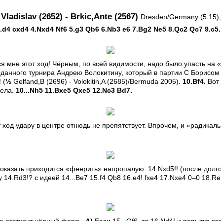
 Vladislav (2652) - Brkic,Ante (2567)
Dresden/Germany (5.15),
3.d4 cxd4 4.Nxd4 Nf6 5.g3 Qb6 6.Nb3 e6 7.Bg2 Ne5 8.Qc2 Qc7 9.c5.
я мне этот ход! Чёрным, по всей видимости, надо было упасть на 
 данного турнира Андрею Волокитину, который в партии С Борисо
 (
½
Gelfand,B (2696) - Volokitin,A (2685)/Bermuda 2005).
10.Bf4.
Вот 
пела.
10...Nh5 11.Bxe5 Qxe5 12.Nc3 Bd7.
 ход удару в центре отнюдь не препятствует. Впрочем, и «радикальн
оказать приходится «феерить» напропалую: 14.Nxd5!! (после долг
 14.Rd3!? с идеей 14...Be7 15.f4 Qb8 16.e4! fxe4 17.Nxe4 0–0 18.Re1 