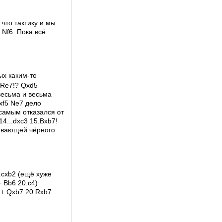
что тактику и мы
 Nf6. Пока всё
ых каким-то
.Re7!? Qxd5
есьма и весьма
xf5 Ne7 дело
самым отказался от
4...dxc3 15.Bxb7!
ывающей чёрного
.cxb2 (ещё хуже
+ Bb6 20.c4)
7+ Qxb7 20.Rxb7