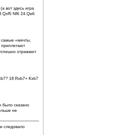
(а вот здесь игра
3.Qxf5 Nf6 24.Qe6
е самые «мечты,
о приплетают
 успешно отражают
Qxb7? 18.Rxb7+ Kxb7
ак было сказано
ольше не
 и следовало