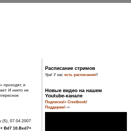
Расписание стримов
Ура! У нас
есть расписание
!!
 проходят, и
Новые видео на нашем
ает. И никто не
Youtube-канале
нтересное
Подписка!» Crestbook!
Поддержи!
-->
(5), 07.04.2007
5+ Bd7 10.Bxd7+