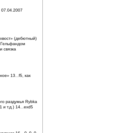
 07.04.2007
«хвост» (дебютный)
м Гельфандом
и связка
ое» 13...f5, как
ого раздумья Rybka
и т.д.) 14...exd5