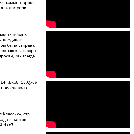
вию комментариев -
же так играли
имости новинка
й поединок
нтом была сыграна
оветском заговоре
росян, как всегда
14...Bxe5! 15.Qxe5
и последовало
 Классик», стр.
хода в партии,
3.dxe7.