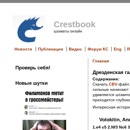
Crestbook
шахматы онлайн
Новости
Публикации
Видео
Форум КС
Eng
R
Главная
Проверь себя!
Дрезденская га
Содержание:
Новые шутки
Скачать
CBV
-файл
сильные начинают и
удивляется штампо
приходится глубок
Интересная историч
Volokitin, An
1.e4 c5 2.Nf3 Nc6 