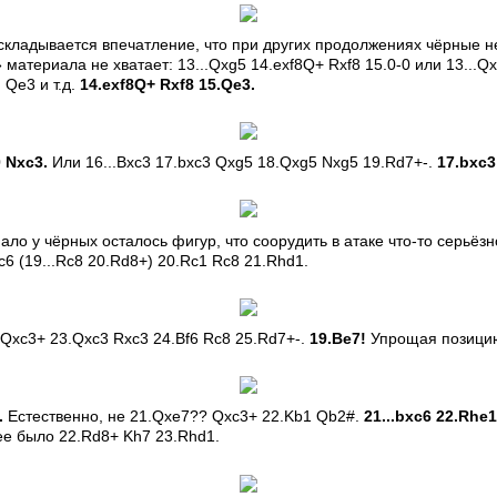
складывается впечатление, что при других продолжениях чёрные н
 материала не хватает: 13...Qxg5 14.exf8Q+ Rxf8 15.0-0 или 13...Q
 Qe3 и т.д.
14.exf8Q+ Rxf8 15.Qe3.
 Nxc3.
Или 16...Bxc3 17.bxc3 Qxg5 18.Qxg5 Nxg5 19.Rd7+-.
17.bxc3
о у чёрных осталось фигур, что соорудить в атаке что-то серьёзн
c6 (19...Rc8 20.Rd8+) 20.Rc1 Rc8 21.Rhd1.
Qxc3+ 23.Qxc3 Rxc3 24.Bf6 Rc8 25.Rd7+-.
19.Be7!
Упрощая позици
.
Естественно, не 21.Qxe7?? Qxc3+ 22.Kb1 Qb2#.
21...bxc6 22.Rhe1
ее было 22.Rd8+ Kh7 23.Rhd1.