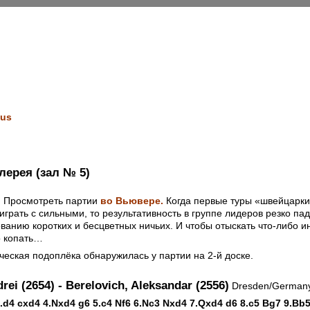
us
лерея (зал № 5)
. Просмотреть партии
во Вьювере.
Когда первые туры «швейцарки»
грать с сильными, то результативность в группе лидеров резко пад
ванию коротких и бесцветных ничьих. И чтобы отыскать что-либо и
о копать…
еская подоплёка обнаружилась у партии на 2-й доске.
drei (2654) - Berelovich, Aleksandar (2556)
Dresden/Germany 
3.d4 cxd4 4.Nxd4 g6 5.c4 Nf6 6.Nc3 Nxd4 7.Qxd4 d6 8.c5 Bg7 9.Bb