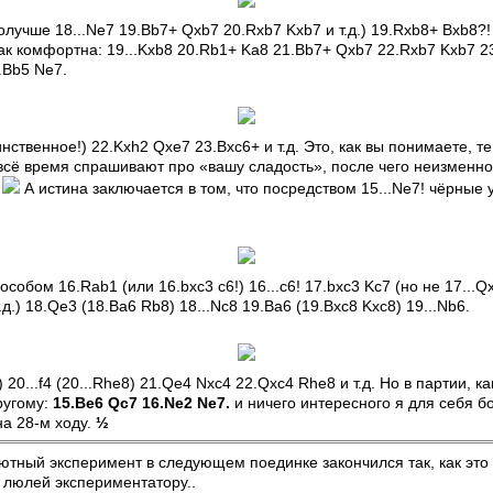
лучше 18...Ne7 19.Bb7+ Qxb7 20.Rxb7 Kxb7 и т.д.) 19.Rxb8+ Bxb8?! 
ак комфортна: 19...Kxb8 20.Rb1+ Ka8 21.Bb7+ Qxb7 22.Rxb7 Kxb7 2
0.Bb5 Ne7.
инственное!) 22.Kxh2 Qxe7 23.Bxc6+ и т.д. Это, как вы понимаете, т
 всё время спрашивают про «вашу сладость», после чего неизменн
.
А истина заключается в том, что посредством 15...Ne7! чёрные
собом 16.Rab1 (или 16.bxc3 c6!) 16...c6! 17.bxc3 Kc7 (но не 17...
т.д.) 18.Qe3 (18.Ba6 Rb8) 18...Nc8 19.Ba6 (19.Bxc8 Kxc8) 19...Nb6.
 20...f4 (20...Rhe8) 21.Qe4 Nxc4 22.Qxc4 Rhe8 и т.д. Но в партии, к
ругому:
15.Be6 Qc7 16.Ne2 Ne7.
и ничего интересного я для себя б
на 28-м ходу.
½
тный эксперимент в следующем поединке закончился так, как это
 люлей экспериментатору..