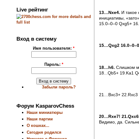
Live рейтинг
13…Nxe4.
И такое 
инициативы, «зато»
15.0–0–0 Qxg5+ 16.
Вход в систему
15…Qxg2 16.0–0–0
Имя пользователя:
*
Пароль:
*
18…h6.
Слишком мал
18...Qb5+ 19.Ka1 Q
Забыли пароль?
21…Bxc3+ 22.Rxc3 
Форум KasparovChess
Наши миниатюры
20…Rxe7! 21.Qxc6
Наши партии
Видимо, да. Сильн
О кошках...
Сегодня родился
Немного о Фоменко