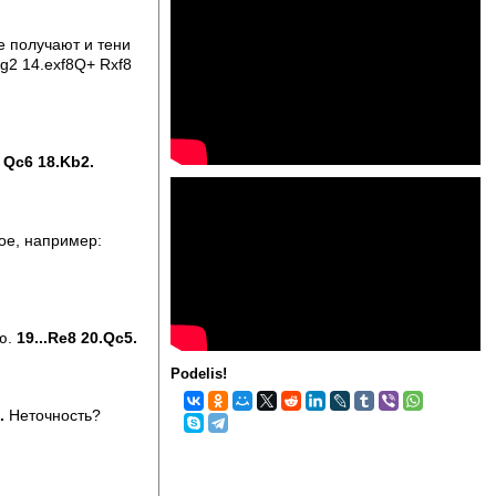
е получают и тени
xg2 14.exf8Q+ Rxf8
 Qc6 18.Kb2.
ое, например:
ю.
19...Re8 20.Qc5.
Podelis!
.
Неточность?