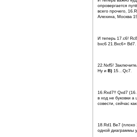
И теперь важно ку
опровергается путё
всего прочего, 16.
Алехина, Москва 19
И теперь 17.c6! Rc
bxc6 21.Bxc6+ Bd7.
22.Nxf5! Заключит
Ну и
В)
15…Qc7.
16.Rxd7!! Qxd7 (16
в ход не буковки а
совести, сейчас ка
18.Rd1 Be7 (плохо 
одной диаграммы у