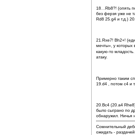
18…Rb8?! (опять по
без ферзя уже не т
Rd8 25.g4 и т.д.) 2
21.Rxe7! Bh2+! (ед
мечты», у которых
какую-то младость
атаку.
Примерно таким спо
19.d4 , потом с4 и 
20.Bc4 (20.a4 Rhe8)
было сыграно по д
обнаружил. Ничья 
Сомнительный дебю
ожидать - раздачей