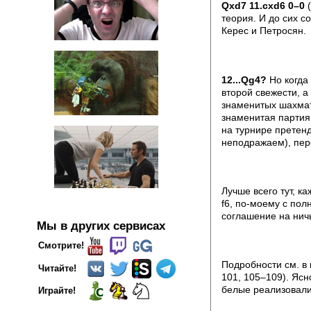
Qxd7 11.cxd6 0–0
(
теория. И до сих с
Керес и Петросян.
12...Qg4?
Но когда 
второй свежести, 
знаменитых шахмати
знаменитая партия,
на турнире претенд
неподражаем), пер
Лучше всего тут, к
f6, по-моему с пол
соглашение на нич
Мы в других сервисах
Смотрите!
Подробности см. в 
Читайте!
101, 105–109). Ясн
белые реализовали
Играйте!