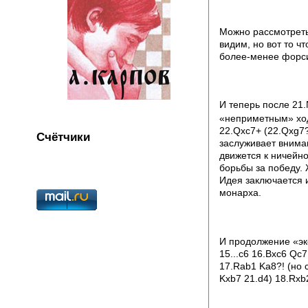
Можно рассмотреть
видим, но вот то ч
более-менее форс
И теперь после 21.
«неприметным» ход
22.Qxc7+ (22.Qxg7
Счётчики
заслуживает вниман
движется к ничейно
борьбы за победу. 
Идея заключается 
монарха.
И продолжение «эк
15...c6 16.Bxc6 Qc7
17.Rab1 Ka8?! (но 
Kxb7 21.d4) 18.Rxb