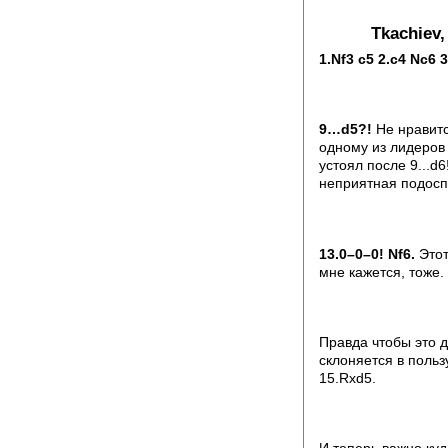
Tkachiev,
1.Nf3 c5 2.c4 Nc6 
9…d5?!
Не нравитс
одному из лидеров
устоял после 9...d6!
неприятная подос
13.0–0–0! Nf6.
Этот
мне кажется, тоже.
Правда чтобы это д
склоняется в пользу
15.Rxd5.