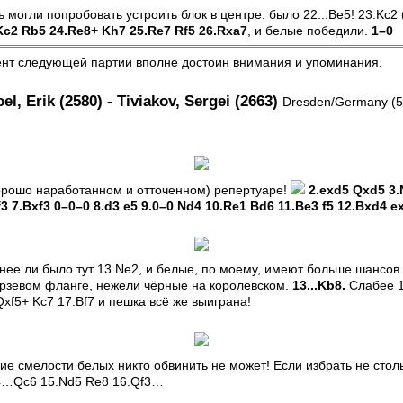
 могли попробовать устроить блок в центре: было 22...Be5! 23.Kc2 (
.Kc2 Rb5 24.Re8+ Kh7 25.Re7 Rf5 26.Rxa7
, и белые победили.
1–0
т следующей партии вполне достоин внимания и упоминания.
el, Erik (2580) - Tiviakov, Sergei (2663)
Dresden/Germany (5)
хорошо наработанном и отточенном) репертуаре!
2.exd5 Qxd5 3.
3 7.Bxf3 0–0–0 8.d3 e5 9.0–0 Nd4 10.Re1 Bd6 11.Be3 f5 12.Bxd4 e
нее ли было тут 13.Ne2, и белые, по моему, имеют больше шансов 
рзевом фланге, нежели чёрные на королевском.
13...Kb8.
Слабее 1
xf5+ Kc7 17.Bf7 и пешка всё же выиграна!
ие смелости белых никто обвинить не может! Если избрать не стол
14…Qc6 15.Nd5 Re8 16.Qf3…