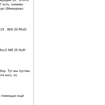
эвакуации 16…0–0–0
7 есть, помимо
Горт (Мемориал
в. 19…Bh6 20.Rhd1
Kxc2 Nf6 25.Nc8!
ыбор. Тут мы пустим
тя кого, по
И с помощью ещё