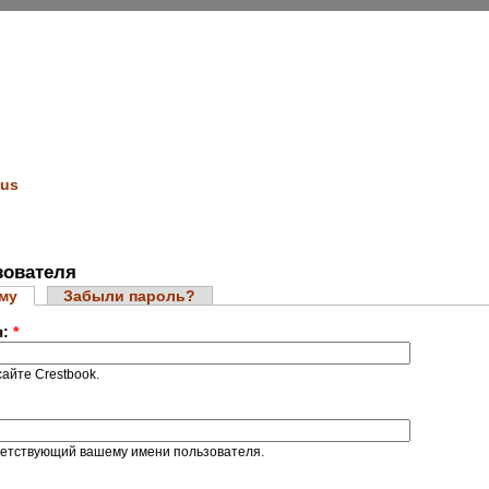
us
ователя
ему
Забыли пароль?
я:
*
айте Crestbook.
ветствующий вашему имени пользователя.