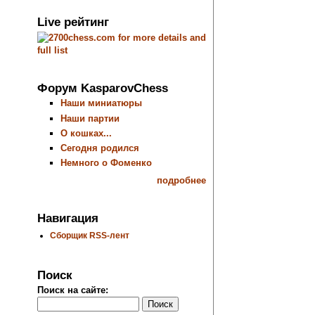
Live рейтинг
Форум KasparovChess
Наши миниатюры
Наши партии
О кошках...
Сегодня родился
Немного о Фоменко
подробнее
Навигация
Сборщик RSS-лент
Поиск
Поиск на сайте: